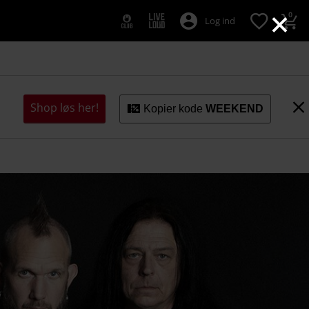
×
0
Log ind
Shop løs her!
Kopier kode
WEEKEND