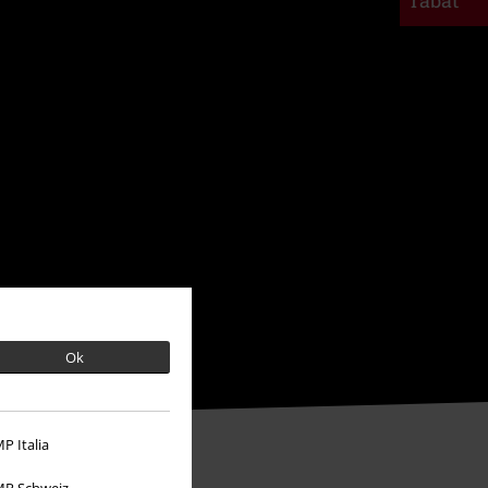
rabat
Ok
P Italia
P Schweiz