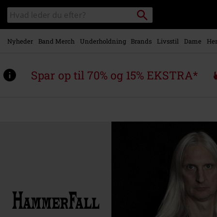
Gå til
Søg
Søg
hovedindhold
sortiment
Nyheder
Band Merch
Underholdning
Brands
Livsstil
Dame
Her
Spar op til 70% og 15% EKSTRA*