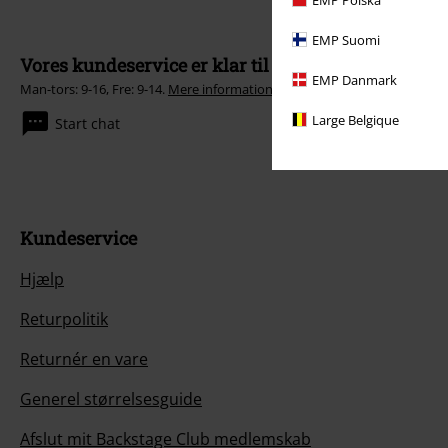
EMP Suomi
Vores kundeservice er klar til at hjælpe
EMP Danmark
Man-tors: 9-16, Fre: 9-14.
Mere information
Large Belgique
Start chat
Kundeservice
Hjælp
Returpolitik
Returnér en vare
Generel størrelsesguide
Afslut mit Backstage Club medlemskab