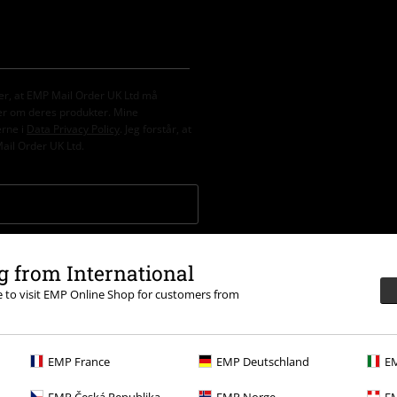
er, at EMP Mail Order UK Ltd må
er om deres produkter. Mine
erne i
Data Privacy Policy
. Jeg forstår, at
Mail Order UK Ltd.
fratrækkes efter korrekt indløsning af
 (Till) Lindemann, Die Ärzte, Die Toten
 from International
n til velgørenhed i prisen, er undtaget
re to visit EMP Online Shop for customers from
EMP France
EMP Deutschland
EM
EMP Česká Republika
EMP Norge
EM