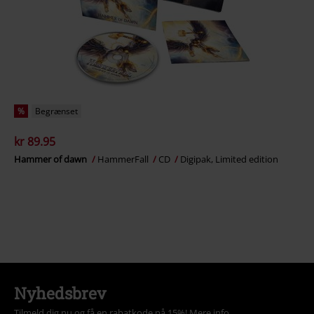
%
Begrænset
kr 89.95
Hammer of dawn
HammerFall
CD
Digipak, Limited edition
Nyhedsbrev
Tilmeld dig nu og få en rabatkode på 15%!
Mere info