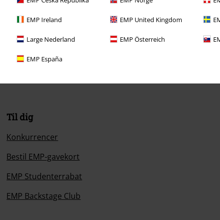
EMP Ireland
EMP United Kingdom
EM
Large Nederland
EMP Österreich
EM
EMP España
Til dig
Konkurrencer
Bestil EMP-gavekort
EMP Studenterrabat
EMP Backstage Club