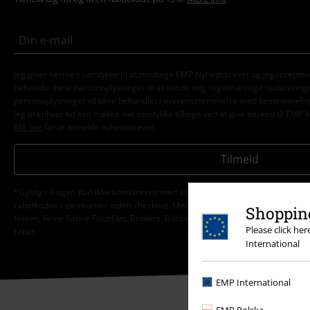
Jeg giver hermed samtykke til at modtage EMP Nyhedsbrevet og jegaccepter
behandle mine personoplysninger til at sende mig regelmæssige opdatering
personoplysninger vil blive behandlet i overensstemmelse med bestemmels
jeg til enhver tid kan trække mit samtykke tilbage ved at give besked til EMP 
Klik her
for at afmelde nyhedsbrevet.
Tilmeld
*Gyldig i 4 uger. Kan ikke kombineres med andre koder/kampagner. Rabatten 
rabatkoden i varekurven inden checkout. Medier, gavekort, bøger, Rammstein,
Shopping
Hosen, Feine Sahne Fischfilet, Broilers, Böhse Onkelz og varer med en donatio
Please click he
rabat.
International
EMP International
EMP Polska