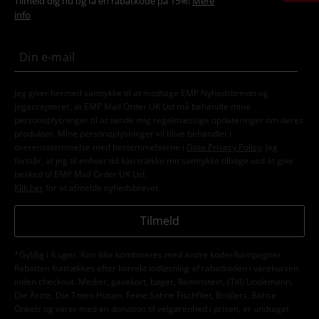
Tilmeld dig nu og få en rabatkode på 15%!
Mere
info
Jeg giver hermed samtykke til at modtage EMP Nyhedsbrevet og
jegaccepterer, at EMP Mail Order UK Ltd må behandle mine
personoplysninger til at sende mig regelmæssige opdateringer om deres
produkter. Mine personoplysninger vil blive behandlet i
overensstemmelse med bestemmelserne i
Data Privacy Policy
. Jeg
forstår, at jeg til enhver tid kan trække mit samtykke tilbage ved at give
besked til EMP Mail Order UK Ltd.
Klik her
for at afmelde nyhedsbrevet.
Tilmeld
*Gyldig i 4 uger. Kan ikke kombineres med andre koder/kampagner.
Rabatten fratrækkes efter korrekt indløsning af rabatkoden i varekurven
inden checkout. Medier, gavekort, bøger, Rammstein, (Till) Lindemann,
Die Ärzte, Die Toten Hosen, Feine Sahne Fischfilet, Broilers, Böhse
Onkelz og varer med en donation til velgørenhed i prisen, er undtaget