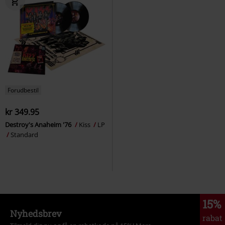
Forudbestil
kr 349.95
Destroy's Anaheim '76
Kiss
LP
Standard
15%
Nyhedsbrev
rabat