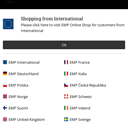
rabat.
Shopping from International
Please click here to visit EMP Online Shop for customers from
International
Vores kundeservice er klar til at hjælpe
Ok
Man-tors: 9-16, Fre: 9-14.
Mere information
Start chat
EMP International
EMP France
EMP Deutschland
EMP Italia
EMP Polska
EMP Česká Republika
Kundeservice
EMP Norge
EMP Schweiz
Hjælp
EMP Suomi
EMP Ireland
Returpolitik
EMP United Kingdom
EMP Sverige
Returnér en vare