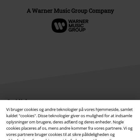
A Warner Music Group Company
Juridisk
Vi bruger cookies og andre teknologier på vores hjemmeside, samlet
Salgs-, medlems- & leveringsbetingelser
kaldet "cookies". Disse teknologier giver os mulighed for at indsamle
oplysninger om brugere, deres adfærd og deres enheder. Nogle
Om EMP Danmark
cookies placeres af os, mens andre kommer fra vores partnere. Vi og
vores partnere bruger cookies til at sikre pålideligheden og