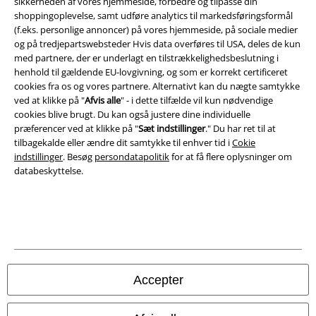
Persondatapolitik
sikkerheden af ​​vores hjemmeside, forbedre og tilpasse din
shoppingoplevelse, samt udføre analytics til markedsføringsformål
(f.eks. personlige annoncer) på vores hjemmeside, på sociale medier
Bortskaffelse af affald og miljøbeskyttelse
og på tredjepartswebsteder Hvis data overføres til USA, deles de kun
med partnere, der er underlagt en tilstrækkelighedsbeslutning i
Overensstemmelseserklæring
henhold til gældende EU-lovgivning, og som er korrekt certificeret
cookies fra os og vores partnere. Alternativt kan du nægte samtykke
Oplysninger om tilgængelighed
ved at klikke på "
Afvis alle
" - i dette tilfælde vil kun nødvendige
cookies blive brugt. Du kan også justere dine individuelle
Cokie indstillinger
præferencer ved at klikke på "
Sæt indstillinger
." Du har ret til at
tilbagekalde eller ændre dit samtykke til enhver tid i
Cokie
indstillinger
. Besøg
persondatapolitik
for at få flere oplysninger om
Bekræft annullering
databeskyttelse.
Alle priser er inkl. moms. Oplyst leveringstid er et estimat og ikke
garanteret.
© 1986-2026 E.M.P. Merchandising HGmbH
Accepter
EMP Webshops