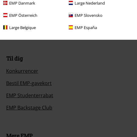
EMP Danmark
Large Nederland
Generel størrelsesguide
EMP Österreich
EMP Slovensko
Afslut mit Backstage Club medlemskab
Large Belgique
EMP España
Betalingsmuligheder
Til dig
Konkurrencer
Bestil EMP-gavekort
EMP Studenterrabat
EMP Backstage Club
Mere EMP