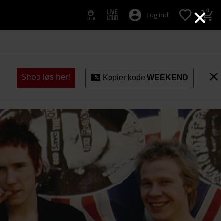
×
0
Log ind
Shop løs her!
Kopier kode
WEEKEND