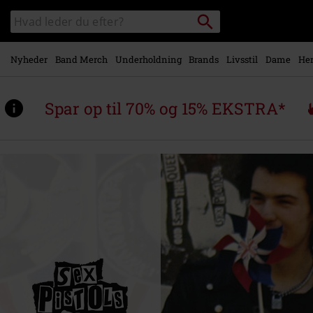
Gå til
Søg
Søg
hovedindhold
sortiment
Nyheder
Band Merch
Underholdning
Brands
Livsstil
Dame
Her
Spar op til 70% og 15% EKSTRA*