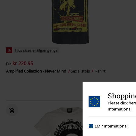
%
Plus sizes er tilgængelige
kr 220.95
Fra
Amplified Collection - Never Mind
Sex Pistols
T-shirt
Shopping
Please click he
International
EMP International