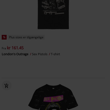
%
Plus sizes er tilgængelige
kr 161.45
Fra
London's Outrage
Sex Pistols
T-shirt