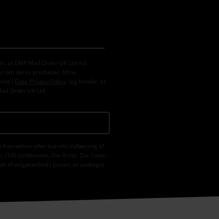
er, at EMP Mail Order UK Ltd må
er om deres produkter. Mine
erne i
Data Privacy Policy
. Jeg forstår, at
Mail Order UK Ltd.
fratrækkes efter korrekt indløsning af
 (Till) Lindemann, Die Ärzte, Die Toten
n til velgørenhed i prisen, er undtaget