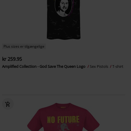
Plus sizes er tilgængelige
kr 259.95
Amplified Collection - God Save The Queen Logo
Sex Pistols
T-shirt