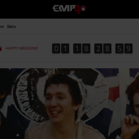
EMP
-
Musik,
film,
re
Børn
TV
og
gaming
0
1
1
8
2
8
5
8
0
1
1
8
2
8
5
7
9
0
9
7
8
HAPPY WEEKEND
merch
-
alternativ
mode