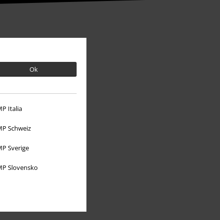
Ok
P Italia
P Schweiz
P Sverige
Mere EMP
P Slovensko
Partnerprogram
Bæredygtighed