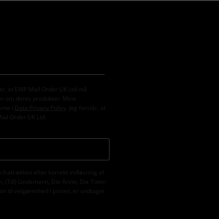
er, at EMP Mail Order UK Ltd må
er om deres produkter. Mine
erne i
Data Privacy Policy
. Jeg forstår, at
Mail Order UK Ltd.
fratrækkes efter korrekt indløsning af
 (Till) Lindemann, Die Ärzte, Die Toten
n til velgørenhed i prisen, er undtaget