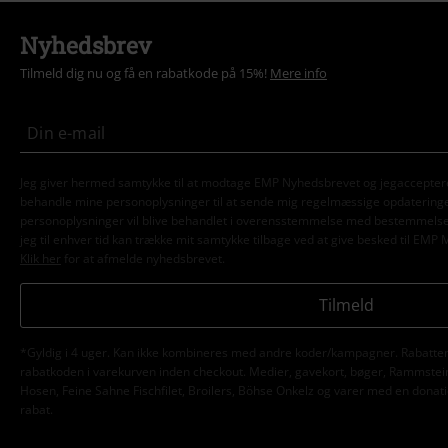
Nyhedsbrev
Tilmeld dig nu og få en rabatkode på 15%!
Mere info
Jeg giver hermed samtykke til at modtage EMP Nyhedsbrevet og jegaccepter
behandle mine personoplysninger til at sende mig regelmæssige opdatering
personoplysninger vil blive behandlet i overensstemmelse med bestemmels
jeg til enhver tid kan trække mit samtykke tilbage ved at give besked til EMP 
Klik her
for at afmelde nyhedsbrevet.
Tilmeld
*Gyldig i 4 uger. Kan ikke kombineres med andre koder/kampagner. Rabatten 
rabatkoden i varekurven inden checkout. Medier, gavekort, bøger, Rammstein,
Hosen, Feine Sahne Fischfilet, Broilers, Böhse Onkelz og varer med en donatio
rabat.