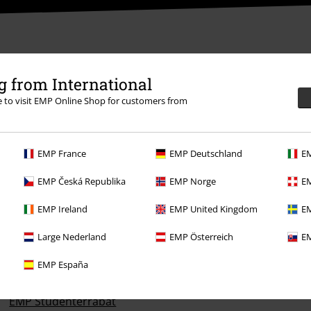
 from International
re to visit EMP Online Shop for customers from
EMP France
EMP Deutschland
EM
EMP Česká Republika
EMP Norge
EM
EMP Ireland
EMP United Kingdom
EM
Til dig
Large Nederland
EMP Österreich
EM
Konkurrencer
EMP España
Bestil EMP-gavekort
EMP Studenterrabat