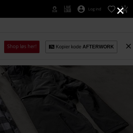
×
0
Log ind
Shop løs her!
Kopier kode
AFTERWORK