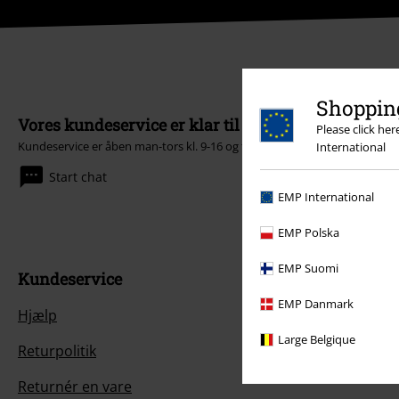
Shopping
Vores kundeservice er klar til at hjælpe
Please click he
Kundeservice er åben man-tors kl. 9-16 og fre kl. 9-14.
Mere information
International
Start chat
EMP International
EMP Polska
EMP Suomi
Kundeservice
EMP Danmark
Hjælp
Large Belgique
Returpolitik
Returnér en vare