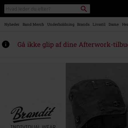
Gå til
Søg
Søg
hovedindhold
sortiment
Nyheder
Band Merch
Underholdning
Brands
Livsstil
Dame
Her
Gå ikke glip af dine Afterwork-tilbu