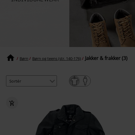
Jakker & frakker (3)
Børn
Børn og teens (str. 140-176)