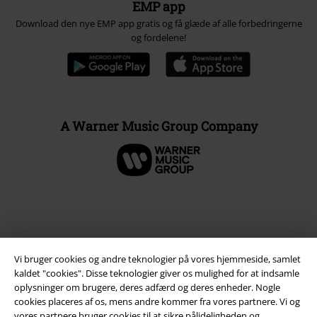
EMP app
Download den nye EMP app gratis og få glæde af alle forbedringerne
og fordelene!
A Warner Music Group Company
Vi bruger cookies og andre teknologier på vores hjemmeside, samlet
kaldet "cookies". Disse teknologier giver os mulighed for at indsamle
oplysninger om brugere, deres adfærd og deres enheder. Nogle
cookies placeres af os, mens andre kommer fra vores partnere. Vi og
vores partnere bruger cookies til at sikre pålideligheden og