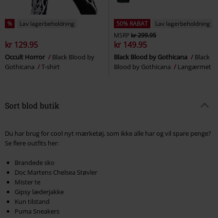
%
Lav lagerbeholdning
50% RABAT
Lav lagerbeholdning
MSRP
kr 299.95
kr 129.95
kr 149.95
Occult Horror
Black Blood by
Black Blood by Gothicana
Black
Gothicana
T-shirt
Blood by Gothicana
Langærmet
Sort blod butik
Du har brug for cool nyt mærketøj, som ikke alle har og vil spare penge?
Se flere outfits her:
Brandede sko
Doc Martens Chelsea Støvler
Mister te
Gipsy læderjakke
Kun tilstand
Puma Sneakers