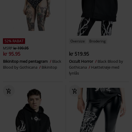
52% RABAT
Oversize
Brodering
MSRP
kr 199.95
kr 95.95
kr 519.95
Bikinitop med pentagram
Black
Occult Horror
Black Blood by
Blood by Gothicana
Bikinitop
Gothicana
Hættetrøje med
lynlås