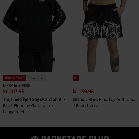
48% RABAT
Oversize
%
MSRP
kr 399.95
kr 207.95
kr 159.95
Trøje med hjerte og sværd print
Sirens
Black Blood by Gothicana
Black Blood by Gothicana
Badeshorts
Langærmet