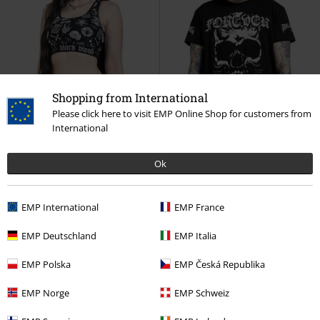
Shopping from International
Please click here to visit EMP Online Shop for customers from
International
Ok
45% RABAT
Lav lagerbeholdning
%
EMP International
EMP France
MSRP
kr 199.95
kr 109.95
kr 119.95
EMP Deutschland
EMP Italia
Bikini bottoms with occult
Forever Lost
Black Blood by
symbols
Black Blood by
Gothicana
T-shirt
EMP Polska
EMP Česká Republika
Gothicana
Bikinitrusser
EMP Norge
EMP Schweiz