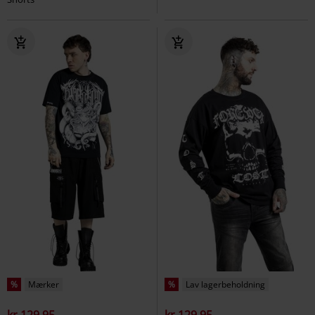
%
Mærker
%
Lav lagerbeholdning
kr 129.95
kr 129.95