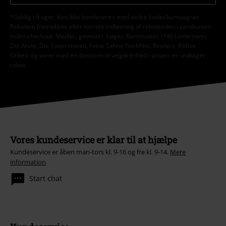
*Gyldig i 4 uger. Kan ikke kombineres med andre koder/kampagner.
Rabatten fratrækkes efter korrekt indløsning af rabatkoden i varekurven
inden checkout. Medier, gavekort, bøger, Rammstein, (Till) Lindemann,
Die Ärzte, Die Toten Hosen, Feine Sahne Fischfilet, Broilers, Böhse
Onkelz og varer med en donation til velgørenhed i prisen, er undtaget
rabat.
Vores kundeservice er klar til at hjælpe
Kundeservice er åben man-tors kl. 9-16 og fre kl. 9-14.
Mere
information
Start chat