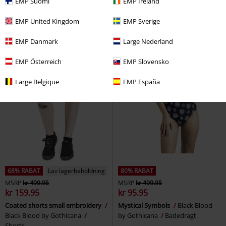
EMP Suomi
EMP Ireland
EMP United Kingdom
EMP Sverige
EMP Danmark
Large Nederland
EMP Österreich
EMP Slovensko
Large Belgique
EMP España
68% RABAT
Lav lagerbeholdning
80% RABAT
MSRP
kr 499.95
MSRP
kr 499.95
kr 159.95
kr 95.95
Coated shorts small embroidery
Mystical Symbols
Black Blood
Black Blood by Gothicana
by Gothicana
Badedragt
Shorts