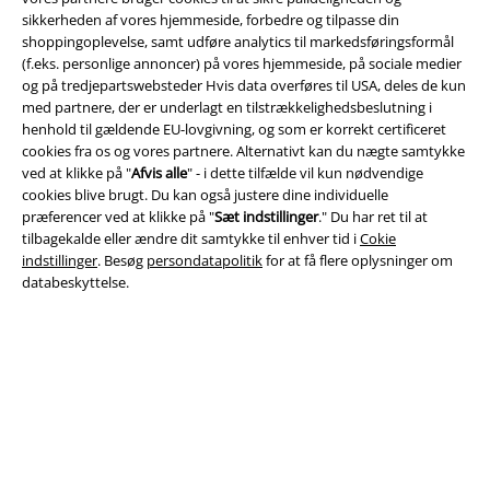
Juridisk
sikkerheden af ​​vores hjemmeside, forbedre og tilpasse din
shoppingoplevelse, samt udføre analytics til markedsføringsformål
Salgs-, medlems- & leveringsbetingelser
(f.eks. personlige annoncer) på vores hjemmeside, på sociale medier
og på tredjepartswebsteder Hvis data overføres til USA, deles de kun
med partnere, der er underlagt en tilstrækkelighedsbeslutning i
Om EMP Danmark
henhold til gældende EU-lovgivning, og som er korrekt certificeret
cookies fra os og vores partnere. Alternativt kan du nægte samtykke
Persondatapolitik
ved at klikke på "
Afvis alle
" - i dette tilfælde vil kun nødvendige
cookies blive brugt. Du kan også justere dine individuelle
Bortskaffelse af affald og miljøbeskyttelse
præferencer ved at klikke på "
Sæt indstillinger
." Du har ret til at
tilbagekalde eller ændre dit samtykke til enhver tid i
Cokie
Overensstemmelseserklæring
indstillinger
. Besøg
persondatapolitik
for at få flere oplysninger om
databeskyttelse.
Oplysninger om tilgængelighed
Cokie indstillinger
Bekræft annullering
Alle priser er inkl. moms. Oplyst leveringstid er et estimat og ikke
garanteret.