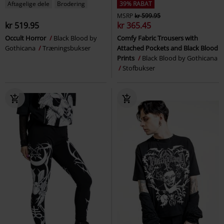
Aftagelige dele
Brodering
39% RABAT
MSRP
kr 599.95
kr 519.95
kr 365.45
Occult Horror
Black Blood by
Comfy Fabric Trousers with
Gothicana
Træningsbukser
Attached Pockets and Black Blood
Prints
Black Blood by Gothicana
Stofbukser