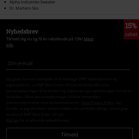
Alpha Industries Sweater
Dr. Martens Sko
15%
Nyhedsbrev
rabat
Tilmeld dig nu og få en rabatkode på 15%!
Mere
info
Jeg giver hermed samtykke til at modtage EMP Nyhedsbrevet og
jegaccepterer, at EMP Mail Order UK Ltd må behandle mine
personoplysninger til at sende mig regelmæssige opdateringer om deres
produkter. Mine personoplysninger vil blive behandlet i
overensstemmelse med bestemmelserne i
Data Privacy Policy
. Jeg
forstår, at jeg til enhver tid kan trække mit samtykke tilbage ved at give
besked til EMP Mail Order UK Ltd.
Klik her
for at afmelde nyhedsbrevet.
Tilmeld