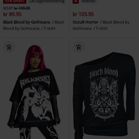
55% RABAT
Lav lagerbeholdning
%
Mærker
MSRP
kr 199.95
kr 89.95
kr 103.95
Black Blood by Gothicana
Black
Occult Horror
Black Blood by
Blood by Gothicana
T-shirt
Gothicana
T-shirt