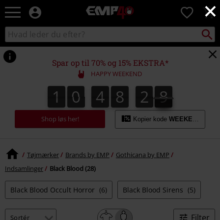
×
EMP
0
-
Musik,
Søg
Søg
film,
sortiment
TV
og
Spar op til 70% og 15% EKSTRA*
gaming
HAPPY WEEKEND
merch
-
1
0
4
8
2
8
1
0
4
8
2
7
7
3
9
8
alternativ
mode
Shop løs her!
Kopier kode
WEEKEND
Tøjmærker
Brands by EMP
Gothicana by EMP
Indsamlinger
Black Blood (28)
Black Blood Occult Horror
(6)
Black Blood Sirens
(5)
Filter