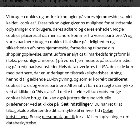
Hemmeligheden bag det uoprøvede cool look: Brandit-tøj er inspireret
af militæret. Og deres look er kendt for at være komfortabelt og ligetil.
Afslappede snit, klare designs, der er nemme at kombinere, og maksimal
Vi bruger cookies og andre teknologier på vores hjemmeside, samlet
bærekomfort er her på dagsordenen. Tøj til rigtige fyre - og kvinder. Men
kaldet "cookies". Disse teknologier giver os mulighed for at indsamle
det er ikke det hele: Brandit-skjorter er også ekstremt slidstærke og
oplysninger om brugere, deres adfærd og deres enheder. Nogle
plejelette og vil helt sikkert ledsage dig i mange sæsoner. Selv efter den
cookies placeres af os, mens andre kommer fra vores partnere. Vi og
tiende vask sidder dette basistøj stadig som den første dag. Og når vi nu
vores partnere bruger cookies til at sikre pålideligheden og
taler om pasform: casual eller ej - din skjorte skal naturligvis altid passe.
sikkerheden af ​​vores hjemmeside, forbedre og tilpasse din
Hvordan kan du finde den rigtige størrelse? Der passer højst en finger
shoppingoplevelse, samt udføre analytics til markedsføringsformål
mellem halsen og den (lukkede) krave. Materialet sidder løst på brystet.
(f.eks. personlige annoncer) på vores hjemmeside, på sociale medier
Og: Ærmerne skal nå til tommelfingerens grundled.
og på tredjepartswebsteder Hvis data overføres til USA, deles de kun
med partnere, der er underlagt en tilstrækkelighedsbeslutning i
Bestil Brandit-skjorter nu hos EMP
henhold til gældende EU-lovgivning, og som er korrekt certificeret
cookies fra os og vores partnere. Alternativt kan du nægte samtykke
Op EMP er den nyeste kollektion af Brandit-skjorter kun et par hurtige
ved at klikke på "
Afvis alle
" - i dette tilfælde vil kun nødvendige
klik væk. Oplev toppe til mænd og kvinder i et bredt udvalg af størrelser
cookies blive brugt. Du kan også justere dine individuelle
og designs og sikre dig din favorit. Vi leverer derefter dit køb til din dør.
præferencer ved at klikke på "
Sæt indstillinger
." Du har ret til at
Det kunne ikke være nemmere. Lige så nemt: looket fra Brandit. Vil du
tilbagekalde eller ændre dit samtykke til enhver tid i
Cokie
have et eksempel? Hvad med en Brandit flannelskjorte i et klassisk
indstillinger
. Besøg
persondatapolitik
for at få flere oplysninger om
skovmandslook, en grøn ternet skjorte, en model i et cool denimlook
databeskyttelse.
eller en camouflage skjorte? Du kan vælge mellem Brandit-skjorter med
lange ærmer og kortærmede udgaver. Godt at vide: Din nye Brandit-
skjorte til mænd eller kvinder skal naturligvis plejes godt. Kun på den