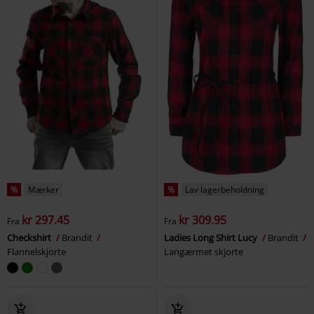
%
Mærker
%
Lav lagerbeholdning
kr 297.45
kr 309.95
Fra
Fra
Checkshirt
Brandit
Ladies Long Shirt Lucy
Brandit
Flannelskjorte
Langærmet skjorte