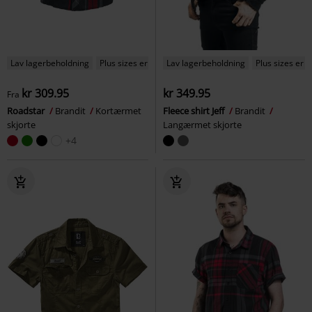
Lav lagerbeholdning
Plus sizes er tilgængelige
Lav lagerbeholdning
Plus sizes er t
kr 309.95
kr 349.95
Fra
Roadstar
Brandit
Kortærmet
Fleece shirt Jeff
Brandit
skjorte
Langærmet skjorte
+4