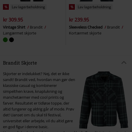
%
Lav lagerbeholdning
%
Lav lagerbeholdning
kr 309.95
kr 239.95
Vintage Shirt
Brandit
Sleeveless Checked
Brandit
Langærmet skjorte
Kortærmet skjorte
Brandit Skjorte
Skjorter er indelukket? Nej, det er ikke
sandt! Brandit ved, hvordan man gør den
klassiske casual og kombinerer
simpelthen krave, knaplukning og
manchetærmer med cool prints og
farver. Resultatet er tidløse toppe, der
altid fungerer og aldrig går af mode. Prøv
det! Uanset om du skal til festival,
universitet eller arbejde, vil du altid gøre
en god figur i denne basic.