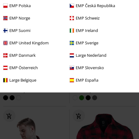
EMP Polska
EMP Česká Republika
EMP Norge
EMP Schweiz
EMP Suomi
EMP Ireland
EMP United Kingdom
EMP Sverige
EMP Danmark
Large Nederland
Plus sizes er tilgængelige
%
Plus sizes er tilgængelige
EMP Österreich
EMP Slovensko
kr 349.95
kr 297.45
Fra
Fra
Large Belgique
EMP España
Amy Flannel Checkshirt
Brandit
Checkshirt
Brandit
Flannelskjorte
Flannelskjorte