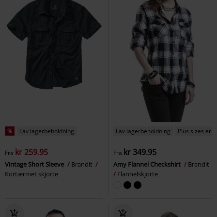
%
Lav lagerbeholdning
Lav lagerbeholdning
Plus sizes er t
kr 259.95
kr 349.95
Fra
Fra
Vintage Short Sleeve
Brandit
Amy Flannel Checkshirt
Brandit
Kortærmet skjorte
Flannelskjorte