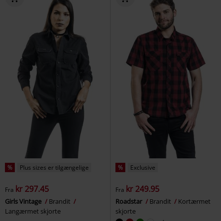
%
Plus sizes er tilgængelige
%
Exclusive
kr 297.45
kr 249.95
Fra
Fra
Girls Vintage
Brandit
Roadstar
Brandit
Kortærmet
Langærmet skjorte
skjorte