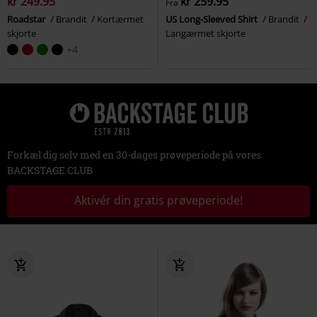
kr 249.95
kr 259.95
Fra
Roadstar
Brandit
Kortærmet
US Long-Sleeved Shirt
Brandit
skjorte
Langærmet skjorte
+4
Forkæl dig selv med en 30-dages prøveperiode på vores
BACKSTAGE CLUB
Aktivér din gratis prøveperiode!