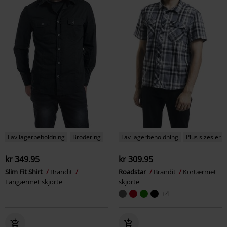
Lav lagerbeholdning
Brodering
Lav lagerbeholdning
Plus sizes er t
kr 349.95
kr 309.95
Slim Fit Shirt
Brandit
Roadstar
Brandit
Kortærmet
Langærmet skjorte
skjorte
+4