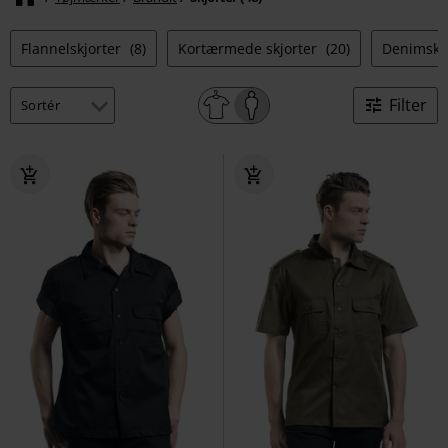
Flannelskjorter
(8)
Kortærmede skjorter
(20)
Denimskj
Filter