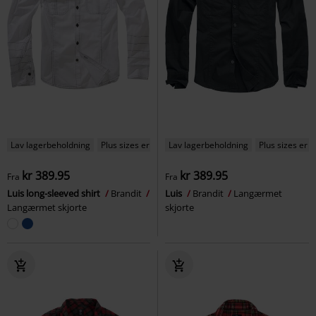
Lav lagerbeholdning
Plus sizes er tilgængelige
Lav lagerbeholdning
Plus sizes er t
kr 389.95
kr 389.95
Fra
Fra
Luis long-sleeved shirt
Brandit
Luis
Brandit
Langærmet
Langærmet skjorte
skjorte