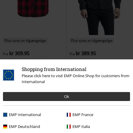
Plus sizes er tilgængelige
Plus sizes er tilgængelige
kr 309.95
kr 389.95
Fra
Fra
Half-Sleeve Checked Shirt
Vintage Shirt
Brandit
Brandit
Kortærmet skjorte
Langærmet skjorte
Shopping from International
Please click here to visit EMP Online Shop for customers from
International
Ok
EMP International
EMP France
EMP Deutschland
EMP Italia