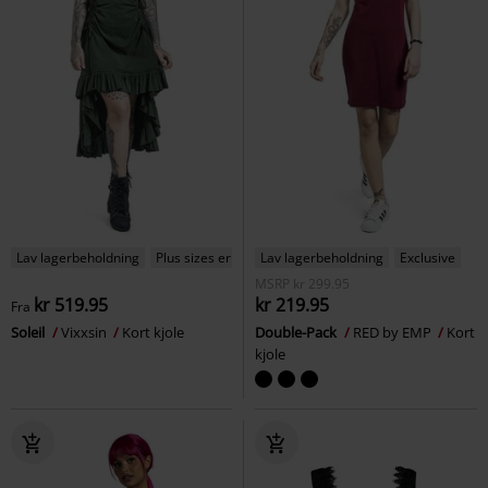
Lav lagerbeholdning
Plus sizes er tilgængelige
Lav lagerbeholdning
Exclusive
MSRP
kr 299.95
kr 519.95
kr 219.95
Fra
Soleil
Vixxsin
Kort kjole
Double-Pack
RED by EMP
Kort
kjole