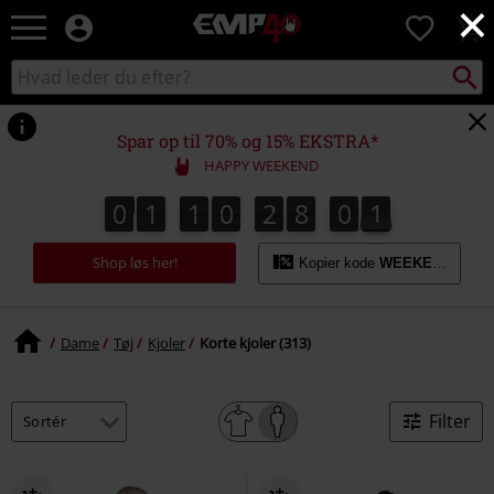
×
EMP
0
-
Musik,
Søg
Søg
film,
sortiment
TV
og
Spar op til 70% og 15% EKSTRA*
gaming
HAPPY WEEKEND
merch
-
0
1
1
0
2
8
0
0
0
1
1
0
2
7
5
9
1
9
7
0
8
5
0
alternativ
mode
Shop løs her!
Kopier kode
WEEKEND
Dame
Tøj
Kjoler
Korte kjoler (313)
Filter