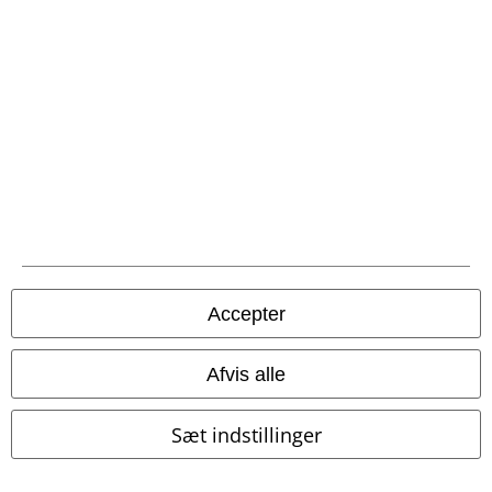
%
Exclusive
Accepter
kr 259.95
kr 499.95
The Witching Hour
Gothicana
Blood Rose Mini Dress
Killstar
by EMP
Kort kjole
Kort kjole
Afvis alle
Sæt indstillinger