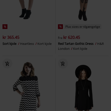
%
%
Plus sizes er tilgængelige
kr 365.45
kr 620.45
Fra
Sort kjole
Heartless
Kort kjole
Red Tartan Gothic Dress
H&R
London
Kort kjole