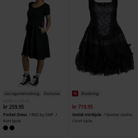
Lav lagerbeholdning
Exclusive
%
Brodering
MSRP
kr 299.95
kr 259.95
kr 719.95
Pocket Dress
RED by EMP
Gotisk minikjole
Sinister Gothic
Kort kjole
Kort kjole