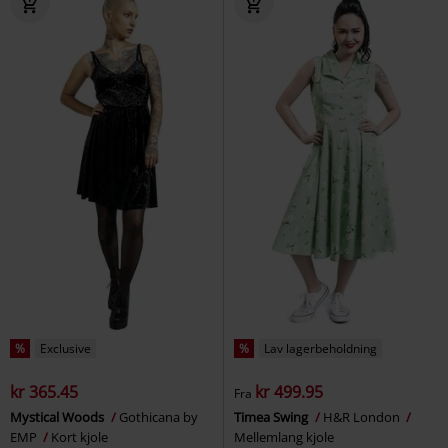
%
Exclusive
%
Lav lagerbeholdning
kr 365.45
kr 499.95
Fra
Mystical Woods
Gothicana by
Timea Swing
H&R London
EMP
Kort kjole
Mellemlang kjole