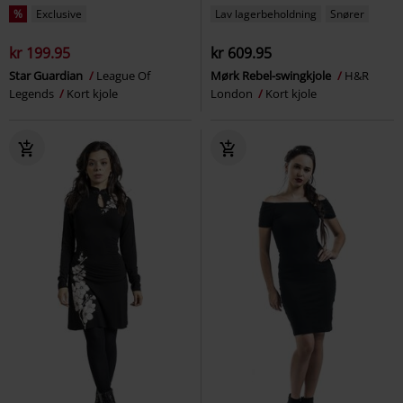
%
Exclusive
Lav lagerbeholdning
Snører
kr 199.95
kr 609.95
Star Guardian
League Of
Mørk Rebel-swingkjole
H&R
Legends
Kort kjole
London
Kort kjole