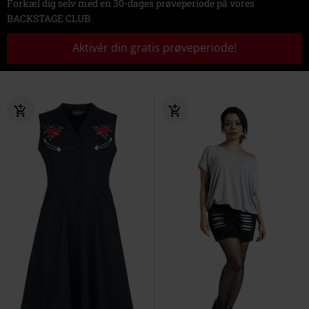
Forkæl dig selv med en 30-dages prøveperiode på vores
BACKSTAGE CLUB
Aktivér din gratis prøveperiode!