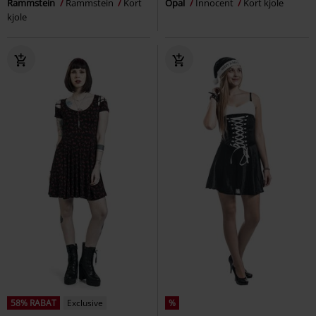
Rammstein
Rammstein
Kort
Opal
Innocent
Kort kjole
kjole
58% RABAT
Exclusive
%