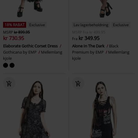
18% RABAT
Exclusive
Lav lagerbeholdning
Exclusive
MSRP
kr 899.95
MSRP
Fra
kr 499.95
kr 730.95
kr 349.95
Fra
Elaborate Gothic Corset Dress
Alone In The Dark
Black
Gothicana by EMP
Mellemlang
Premium by EMP
Mellemlang
kjole
kjole