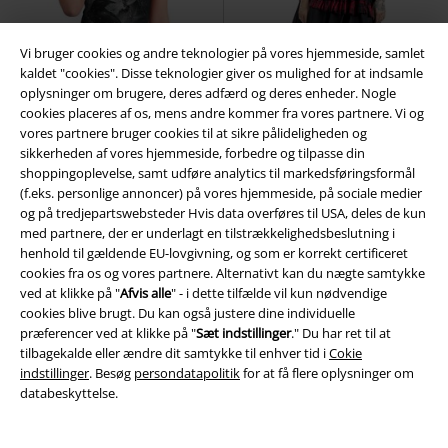
Vi bruger cookies og andre teknologier på vores hjemmeside, samlet
kaldet "cookies". Disse teknologier giver os mulighed for at indsamle
oplysninger om brugere, deres adfærd og deres enheder. Nogle
cookies placeres af os, mens andre kommer fra vores partnere. Vi og
vores partnere bruger cookies til at sikre pålideligheden og
sikkerheden af ​​vores hjemmeside, forbedre og tilpasse din
shoppingoplevelse, samt udføre analytics til markedsføringsformål
(f.eks. personlige annoncer) på vores hjemmeside, på sociale medier
%
og på tredjepartswebsteder Hvis data overføres til USA, deles de kun
med partnere, der er underlagt en tilstrækkelighedsbeslutning i
kr 349.95
kr 309.95
henhold til gældende EU-lovgivning, og som er korrekt certificeret
Viana Kvindekjole
Alchemy
Parisa Dress
Heartless
Kort
cookies fra os og vores partnere. Alternativt kan du nægte samtykke
England
Kort kjole
kjole
ved at klikke på "
Afvis alle
" - i dette tilfælde vil kun nødvendige
cookies blive brugt. Du kan også justere dine individuelle
præferencer ved at klikke på "
Sæt indstillinger
." Du har ret til at
tilbagekalde eller ændre dit samtykke til enhver tid i
Cokie
indstillinger
. Besøg
persondatapolitik
for at få flere oplysninger om
databeskyttelse.