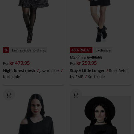
%
Lav lagerbeholdning
48% RABAT
Exclusive
MSRP
Fra
kr 499.95
kr 479.95
kr 259.95
Fra
Fra
Night forest mesh
Jawbreaker
Stay A Little Longer
Rock Rebel
Kort kjole
by EMP
Kort kjole