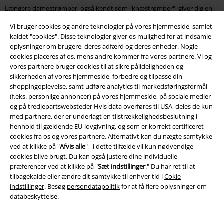
Længere damestrømper, også kendt som "knæstrømper", giver dig en
dobbelt fordel. For udover en masse stof, der varmer dig, giver
Vi bruger cookies og andre teknologier på vores hjemmeside, samlet
knæstrømper dig masser af plads til skræmmende, sjove og super fede
kaldet "cookies". Disse teknologier giver os mulighed for at indsamle
motiver. Uanset om det er et stjernemønster, prikket og stribet eller
oplysninger om brugere, deres adfærd og deres enheder. Nogle
besat med de legendariske kranier fra The Nightmare Before Christmas -
cookies placeres af os, mens andre kommer fra vores partnere. Vi og
det er sådan, dine strømper er i centrum! Bliv inspireret af forskellige
vores partnere bruger cookies til at sikre pålideligheden og
film, serier og spil og find
damesokker fra Harry Potter
, Guardians Of
sikkerheden af ​​vores hjemmeside, forbedre og tilpasse din
The Galaxy, Alice i Eventyrland og mange flere. Ikke kun Cheshire Cat er
shoppingoplevelse, samt udføre analytics til markedsføringsformål
glad for dette valg!
(f.eks. personlige annoncer) på vores hjemmeside, på sociale medier
og på tredjepartswebsteder Hvis data overføres til USA, deles de kun
Hvilke damesokker har du på med hvilken sko?
med partnere, der er underlagt en tilstrækkelighedsbeslutning i
henhold til gældende EU-lovgivning, og som er korrekt certificeret
Køb damesokker billigt? Intet problem med EMP. Men hvad er den
cookies fra os og vores partnere. Alternativt kan du nægte samtykke
bedste måde at bære de moderigtige strømper på? Og frem for alt:
ved at klikke på "
Afvis alle
" - i dette tilfælde vil kun nødvendige
Hvilken sko passer til hvilke sokker? Stjerner som Katy Perry og Nicki
cookies blive brugt. Du kan også justere dine individuelle
Minaj fører an og bærer endda deres sokker med stilfulde høje hæle!
præferencer ved at klikke på "
Sæt indstillinger
." Du har ret til at
Strømperne skal løbe over anklerne og se særligt søde ud med løsnede
tilbagekalde eller ændre dit samtykke til enhver tid i
Cokie
manchetter. Det vigtige er: Det er det overordnede udseende, der tæller!
indstillinger
. Besøg
persondatapolitik
for at få flere oplysninger om
databeskyttelse.
Til den sporty version af Vans, Chucks og lignende sneakers er
sneakersokker et godt valg. Disse damesokker er tynde og er ideelle i
længere tid i dine løbe- eller fritidssko. Hvis du foretrækker at skjule dine