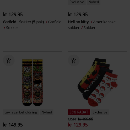
Exclusive
Nyhed
kr 129.95
kr 129.95
Garfield - Sokker (5-pak)
Garfield
Hell no kitty
Amerikanske
Sokker
sokker
Sokker
Lav lagerbeholdning
Nyhed
35% RABAT
Exclusive
MSRP
kr 199.95
kr 149.95
kr 129.95