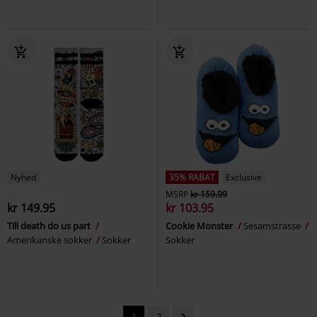
Nyhed
35% RABAT
Exclusive
MSRP
kr 159.99
kr 149.95
kr 103.95
Till death do us part
Cookie Monster
Sesamstrasse
Amerikanske sokker
Sokker
Sokker
1
2