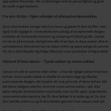
seje sokker til kvinder, der understreger enhver personlighed og giver
dit outfit noget bestemt.
Fra sjov til chic - Oplev udvalget af alternative damesokker
Sjove damesokker bringer ikke kun farve og glæde til dine skuffer, men
også til dit daglige liv. Vores eksklusive udvalg af exceptionelle designs
omfatter alt fra levende mønstre og ordsprog til stilfuld grafik. Uanset
om du er på kontoret, derhjemme eller til en fest, er disse sokker altid et
samtaleemne. Derudover kan du købe online og spare penge på samme
tid, da vi altid tilbyder dig billige tilbud på vores produkter af høj kvalitet.
Udstyret til hver sæson – Tynde sokker og varme sokker
Uanset om det er sommer eller vinter - vi har de rigtige sokker til enhver
kvinde. Vores tynde sokker er ideelle til varmere dage og tilbyder
overraskende designs, der krydrer dit look på trods af deres lethed. Når
det bliver køligere udenfor, kommer vores varme sokker i spil. Ikke
alene tilbyder de beskyttelse mod kulde, men de fås også i spændende,
ukonventionelle mønstre, der får dine fødder til at skille sig ud. Du skal
blot bestille online nu og få dine fødder igennem hver sæson med stil!