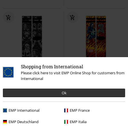
Shopping from International
Lav lagerbeholdning
Nyhed
Nyhed
Please click here to visit EMP Online Shop for customers from
International
kr 149.95
kr 149.95
Time to die
Amerikanske sokker
Rock till death
Amerikanske
Ok
Sokker
sokker
Sokker
EMP International
EMP France
EMP Deutschland
EMP Italia