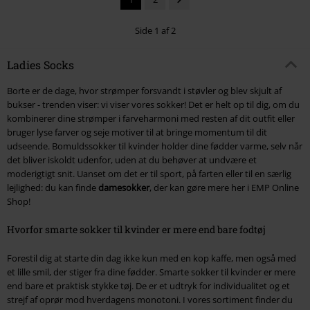
Side 1 af 2
Ladies Socks
Borte er de dage, hvor strømper forsvandt i støvler og blev skjult af
bukser - trenden viser: vi viser vores sokker! Det er helt op til dig, om du
kombinerer dine strømper i farveharmoni med resten af dit outfit eller
bruger lyse farver og seje motiver til at bringe momentum til dit
udseende. Bomuldssokker til kvinder holder dine fødder varme, selv når
det bliver iskoldt udenfor, uden at du behøver at undvære et
moderigtigt snit. Uanset om det er til sport, på farten eller til en særlig
lejlighed: du kan finde
damesokker
, der kan gøre mere her i EMP Online
Shop!
Hvorfor smarte sokker til kvinder er mere end bare fodtøj
Forestil dig at starte din dag ikke kun med en kop kaffe, men også med
et lille smil, der stiger fra dine fødder. Smarte sokker til kvinder er mere
end bare et praktisk stykke tøj. De er et udtryk for individualitet og et
strejf af oprør mod hverdagens monotoni. I vores sortiment finder du