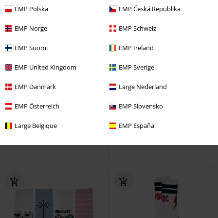
EMP Polska
EMP Česká Republika
EMP Norge
EMP Schweiz
EMP Suomi
EMP Ireland
EMP United Kingdom
EMP Sverige
Nyhed
EMP Danmark
Large Nederland
kr 149.95
kr 199.95
EMP Österreich
EMP Slovensko
Devil's Muse
Amerikanske
Star Wars: Episode IV - Et nyt håb
Large Belgique
EMP España
sokker
Sokker
Star Wars
Sokker