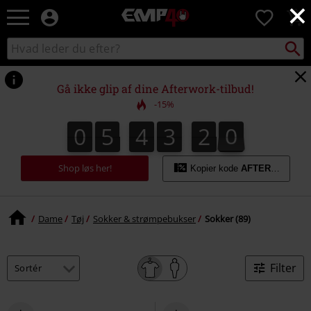
×
EMP
0
-
Musik,
Søg
Søg
film,
sortiment
TV
og
Gå ikke glip af dine Afterwork-tilbud!
gaming
-15%
merch
-
0
5
4
3
1
9
0
5
4
3
1
8
9
2
0
8
alternativ
mode
Shop løs her!
Kopier kode
AFTERWORK
Dame
Tøj
Sokker & strømpebukser
Sokker (89)
Filter