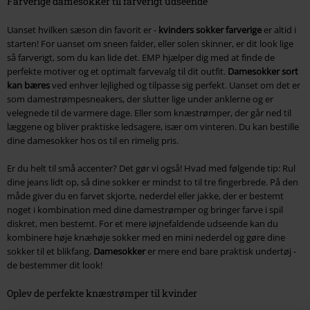
Farverige damesokker til farverigt udseende
Uanset hvilken sæson din favorit er -
kvinders sokker farverige
er altid i
starten! For uanset om sneen falder, eller solen skinner, er dit look lige
så farverigt, som du kan lide det. EMP hjælper dig med at finde de
perfekte motiver og et optimalt farvevalg til dit outfit.
Damesokker sort
kan bæres
ved enhver lejlighed og tilpasse sig perfekt. Uanset om det er
som damestrømpesneakers, der slutter lige under anklerne og er
velegnede til de varmere dage. Eller som knæstrømper, der går ned til
læggene og bliver praktiske ledsagere, især om vinteren. Du kan bestille
dine damesokker hos os til en rimelig pris.
Er du helt til små accenter? Det gør vi også! Hvad med følgende tip: Rul
dine jeans lidt op, så dine sokker er mindst to til tre fingerbrede. På den
måde giver du en farvet skjorte, nederdel eller jakke, der er bestemt
noget i kombination med dine damestrømper og bringer farve i spil
diskret, men bestemt. For et mere iøjnefaldende udseende kan du
kombinere høje knæhøje sokker med en mini nederdel og gøre dine
sokker til et blikfang.
Damesokker
er mere end bare praktisk undertøj -
de bestemmer dit look!
Oplev de perfekte knæstrømper til kvinder