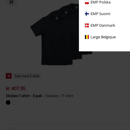
EMP Polska
EMP Suomi
EMP Danmark
Large Belgique
%
Sæt med 3 dele
kr 407.95
Dickies T-shirt - 3-pak
Dickies
T-shirt