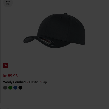
%
kr 89.95
Wooly Combed
Flexfit
Cap