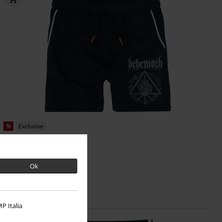
%
Exclusive
kr 175.95
Logo
Behemoth
Shorts
Ok
P Italia