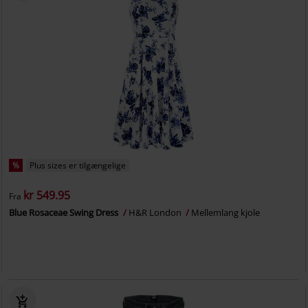
%
Plus sizes er tilgængelige
kr 549.95
Fra
Blue Rosaceae Swing Dress
H&R London
Mellemlang kjole