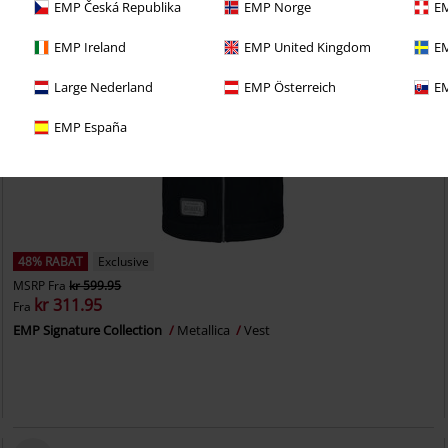
EMP Česká Republika
EMP Norge
EM
EMP Ireland
EMP United Kingdom
EM
Large Nederland
EMP Österreich
EM
EMP España
48% RABAT
Exclusive
MSRP
Fra
kr 599.95
kr 311.95
Fra
EMP Signature Collection
Metallica
Vest