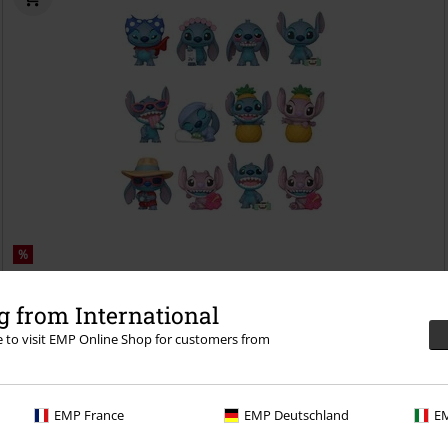
%
kr 59.95
 from International
Stitch - Funko Mystery Mini
Lilo & Stitch
Funko Mystery Minis
re to visit EMP Online Shop for customers from
EMP France
EMP Deutschland
EM