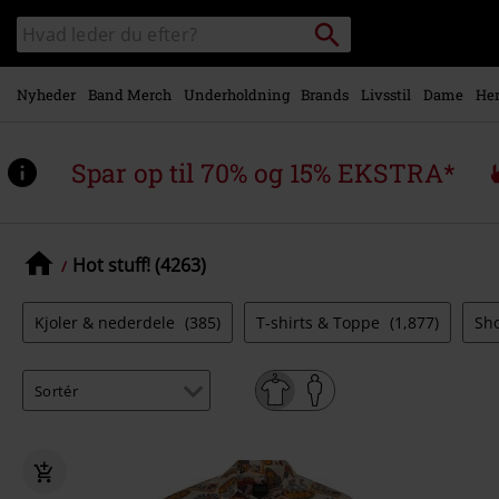
Gå til
Søg
Søg
hovedindhold
sortiment
Nyheder
Band Merch
Underholdning
Brands
Livsstil
Dame
Her
Spar op til 70% og 15% EKSTRA*
Hot stuff! (4263)
Kjoler & nederdele
(385)
T-shirts & Toppe
(1,877)
Sh