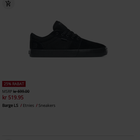
25% RABAT
MSRP
kr 699.00
kr 519.95
Barge LS
Etnies
Sneakers