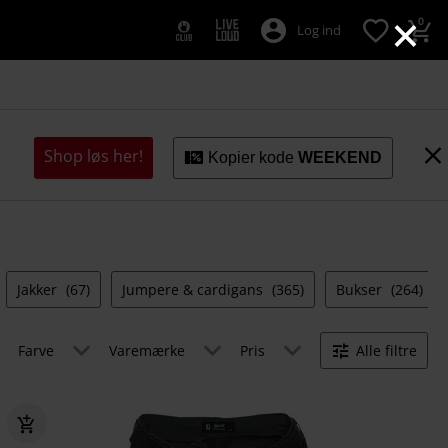
×
0
Log ind
Shop løs her!
Kopier kode
WEEKEND
Jakker
(67)
Jumpere & cardigans
(365)
Bukser
(264)
Farve
Varemærke
Pris
Alle filtre