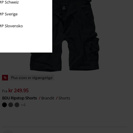
P Schweiz
P Sverige
P Slovensko
%
Plus sizes er tilgængelige
kr 249.95
Fra
BDU Ripstop Shorts
Brandit
Shorts
+4