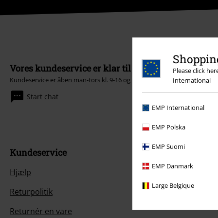
Shopping
Vores kundeservice er klar til at hjælpe
Please click he
Kundeservice er åben man-tors kl. 9-16 og fre kl. 9-14.
Mere information
International
Start chat
EMP International
EMP Polska
EMP Suomi
Kundeservice
EMP Danmark
Hjælp
Large Belgique
Returpolitik
Returnér en vare