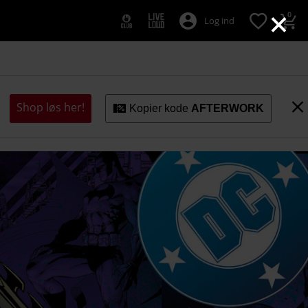
×
0
Log ind
Shop løs her!
Kopier kode
AFTERWORK