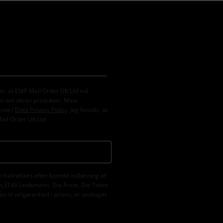
er, at EMP Mail Order UK Ltd må
er om deres produkter. Mine
erne i
Data Privacy Policy
. Jeg forstår, at
Mail Order UK Ltd.
fratrækkes efter korrekt indløsning af
 (Till) Lindemann, Die Ärzte, Die Toten
n til velgørenhed i prisen, er undtaget