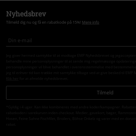
Nyhedsbrev
Tilmeld dig nu og få en rabatkode på 15%!
Mere info
Jeg giver hermed samtykke til at modtage EMP Nyhedsbrevet og jegaccepter
behandle mine personoplysninger til at sende mig regelmæssige opdatering
personoplysninger vil blive behandlet i overensstemmelse med bestemmels
jeg til enhver tid kan trække mit samtykke tilbage ved at give besked til EMP 
Klik her
for at afmelde nyhedsbrevet.
Tilmeld
*Gyldig i 4 uger. Kan ikke kombineres med andre koder/kampagner. Rabatten 
rabatkoden i varekurven inden checkout. Medier, gavekort, bøger, Rammstein,
Hosen, Feine Sahne Fischfilet, Broilers, Böhse Onkelz og varer med en donatio
rabat.