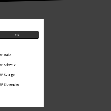
Ok
P Italia
P Schweiz
P Sverige
Mere EMP
P Slovensko
Partnerprogram
Bæredygtighed