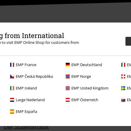
 from International
re to visit EMP Online Shop for customers from
EMP France
EMP Deutschland
EM
EMP Česká Republika
EMP Norge
EM
EMP Ireland
EMP United Kingdom
EM
Til dig
Large Nederland
EMP Österreich
EM
Konkurrencer
EMP España
Bestil EMP-gavekort
EMP Studenterrabat