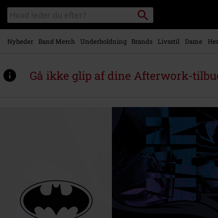
Gå til
Søg
Søg
hovedindhold
sortiment
Nyheder
Band Merch
Underholdning
Brands
Livsstil
Dame
Her
Gå ikke glip af dine Afterwork-tilbu