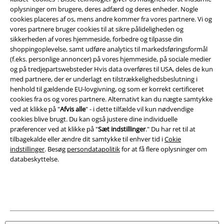
oplysninger om brugere, deres adfærd og deres enheder. Nogle
Om EMP Danmark
cookies placeres af os, mens andre kommer fra vores partnere. Vi og
vores partnere bruger cookies til at sikre pålideligheden og
Persondatapolitik
sikkerheden af ​​vores hjemmeside, forbedre og tilpasse din
shoppingoplevelse, samt udføre analytics til markedsføringsformål
Bortskaffelse af affald og miljøbeskyttelse
(f.eks. personlige annoncer) på vores hjemmeside, på sociale medier
og på tredjepartswebsteder Hvis data overføres til USA, deles de kun
med partnere, der er underlagt en tilstrækkelighedsbeslutning i
Overensstemmelseserklæring
henhold til gældende EU-lovgivning, og som er korrekt certificeret
cookies fra os og vores partnere. Alternativt kan du nægte samtykke
Oplysninger om tilgængelighed
ved at klikke på "
Afvis alle
" - i dette tilfælde vil kun nødvendige
cookies blive brugt. Du kan også justere dine individuelle
Cokie indstillinger
præferencer ved at klikke på "
Sæt indstillinger
." Du har ret til at
tilbagekalde eller ændre dit samtykke til enhver tid i
Cokie
Bekræft annullering
indstillinger
. Besøg
persondatapolitik
for at få flere oplysninger om
databeskyttelse.
Alle priser er inkl. moms. Oplyst leveringstid er et estimat og ikke
garanteret.
© 1986-2026 E.M.P. Merchandising HGmbH