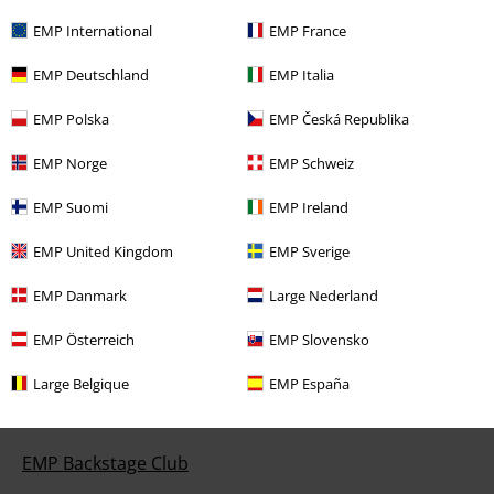
Returpolitik
EMP International
EMP France
Returnér en vare
EMP Deutschland
EMP Italia
Generel størrelsesguide
EMP Polska
EMP Česká Republika
Afslut mit Backstage Club medlemskab
EMP Norge
EMP Schweiz
Betalingsmuligheder
EMP Suomi
EMP Ireland
EMP United Kingdom
EMP Sverige
Til dig
EMP Danmark
Large Nederland
Konkurrencer
EMP Österreich
EMP Slovensko
Bestil EMP-gavekort
Large Belgique
EMP España
EMP Studenterrabat
EMP Backstage Club