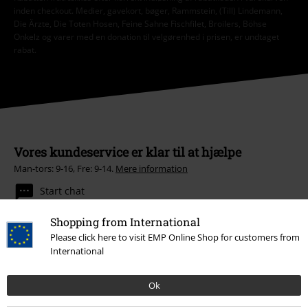
inden checkout. Medier, gavekort, bøger, Rammstein, (Till) Lindemann,
Die Ärzte, Die Toten Hosen, Feine Sahne Fischfilet, Broilers, Böhse
Onkelz og varer med en donation til velgørenhed i prisen, er undtaget
rabat.
Vores kundeservice er klar til at hjælpe
Man-tors: 9-16, Fre: 9-14.
Mere information
Start chat
Shopping from International
Please click here to visit EMP Online Shop for customers from
International
Kundeservice
Hjælp
Ok