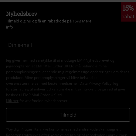
15%
Nyhedsbrev
rabat
Tilmeld dig nu og få en rabatkode på 15%!
Mere
info
Jeg giver hermed samtykke til at modtage EMP Nyhedsbrevet og
jegaccepterer, at EMP Mail Order UK Ltd må behandle mine
personoplysninger til at sende mig regelmæssige opdateringer om deres
produkter. Mine personoplysninger vil blive behandlet i
overensstemmelse med bestemmelserne i
Data Privacy Policy
. Jeg
forstår, at jeg til enhver tid kan trække mit samtykke tilbage ved at give
besked til EMP Mail Order UK Ltd.
Klik her
for at afmelde nyhedsbrevet.
Tilmeld
*Gyldig i 4 uger. Kan ikke kombineres med andre koder/kampagner.
Rabatten fratrækkes efter korrekt indløsning af rabatkoden i varekurven