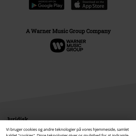
A Warner Music Group Company
Juridisk
Vi bruger cookies og andre teknologier på vores hjemmeside, samlet
Salgs-, medlems- & leveringsbetingelser
kaldet "cookies". Disse teknologier giver os mulighed for at indsamle