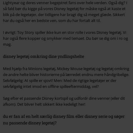
Lightyear og deres venner begejstret fans over hele verden. Også dig? I
så fald bør du kigge på vores Disney legetøj for måske også at kaste et
blik på de legetøjer, der tidligere har bragt dig så meget glæde. Sikkert
har du også her en bedste ven, som du har fortalt alt til.
I øvrigt: Toy Story spiller ikke kun en stor rolle i vores Disney legetøj. Vi
har også flere kopper og smykker med temaet. Du bør se dig om i ro og
mag.
disney legetøj omkring dine yndlingshelte
Med hjælp fra Minions legetøj, Mickey Mouse legetøj og legetøj omkring
de andre helte bliver historierne på lærredet endnu mere håndgribelige.
Selvfølgelig: At spille er sjovt! Men: Med de rigtige legetøjer er der
selvfølgelig intet imod en offline spilleeftermiddag, vel?
Søg efter et passende Disney kortspil og udfordr dine venner (eller dit
afkom). Det bliver helt sikkert ikke kedeligt her!
du er fan af en helt særlig disney film eller disney serie og søger
nu passende disney legetøj?