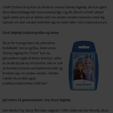
I EMP Online Shop kan du finde en masse Disney legetøj, der kan gøre
dine eftermiddage lidt mere eventyrlige. Og dit afkom vil helt sikkert
også sætte pris på at dykke ned i en anden verden sammen med dig.
Uanset om den verden befinder sig i et isslot eller i Gru's laboratorium.
frost legetøj omkring elsa og anna
De er for mange børn de ultimative
forbilleder: Anna og Elsa. Med vores
Disney legetøj fra "Frost" kan du
genopleve nogle af deres eventyr, uden
at skulle bryde op til isslottet. Det er nok
at fordele kortene ved køkkenbordet og
fordybe sig i en anden verden. Måske
møder du endda også
publikumsfavoritten Olaf her?
på tværs af generationer: toy story legetøj
Den første Toy Story film blev udgivet i 1995. Siden da har Woody, Buzz