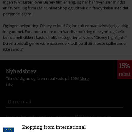
Ingen tvivl: Listen over Disney film er lang, og her har hver især mindst
én favorit. Kig forbi EMP Online Shop og udtryk din fandyrkelse med det
passende legetøj!
Og ingen bekymring: Disney er kult! Og for kult er man selvfølgelig aldrig
for gammel. For endnu mere merchandise omkring dine yndlingshelte
bør du helt sikkert kaste et blik i kategorien af vores "Disney highlights".
Du vil trods alt gerne være passende klædt på til din næste spillerunde,
ikke sandt?
15%
Nyhedsbrev
rabat
Tilmeld dig nu og få en rabatkode på 15%!
Mere
info
Jeg giver hermed samtykke til at modtage EMP Nyhedsbrevet og
jegaccepterer, at EMP Mail Order UK Ltd må behandle mine
Shopping from International
personoplysninger til at sende mig regelmæssige opdateringer om deres