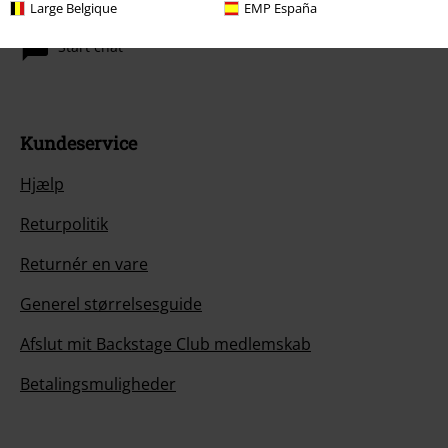
Large Belgique
EMP España
information
Start chat
Kundeservice
Hjælp
Returpolitik
Returnér en vare
Generel størrelsesguide
Afslut mit Backstage Club medlemskab
Betalingsmuligheder