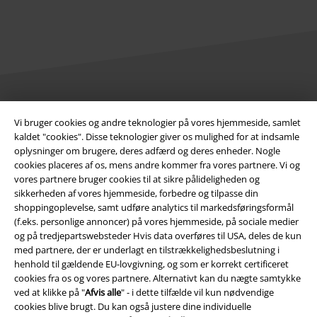
Juridisk
Vi bruger cookies og andre teknologier på vores hjemmeside, samlet
kaldet "cookies". Disse teknologier giver os mulighed for at indsamle
Salgs-, medlems- & leveringsbetingelser
oplysninger om brugere, deres adfærd og deres enheder. Nogle
cookies placeres af os, mens andre kommer fra vores partnere. Vi og
Om EMP Danmark
vores partnere bruger cookies til at sikre pålideligheden og
sikkerheden af ​​vores hjemmeside, forbedre og tilpasse din
Persondatapolitik
shoppingoplevelse, samt udføre analytics til markedsføringsformål
(f.eks. personlige annoncer) på vores hjemmeside, på sociale medier
Bortskaffelse af affald og miljøbeskyttelse
og på tredjepartswebsteder Hvis data overføres til USA, deles de kun
med partnere, der er underlagt en tilstrækkelighedsbeslutning i
henhold til gældende EU-lovgivning, og som er korrekt certificeret
Overensstemmelseserklæring
cookies fra os og vores partnere. Alternativt kan du nægte samtykke
ved at klikke på "
Afvis alle
" - i dette tilfælde vil kun nødvendige
Oplysninger om tilgængelighed
cookies blive brugt. Du kan også justere dine individuelle