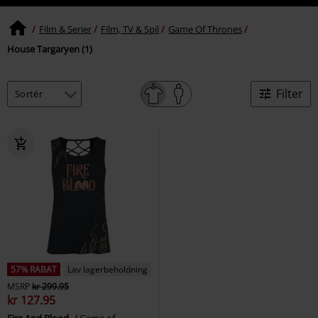
Film & Serier
Film, TV & Spil
Game Of Thrones
House Targaryen (1)
Filter
57% RABAT
Lav lagerbeholdning
MSRP
kr 299.95
kr 127.95
Fire And Blood
Game of