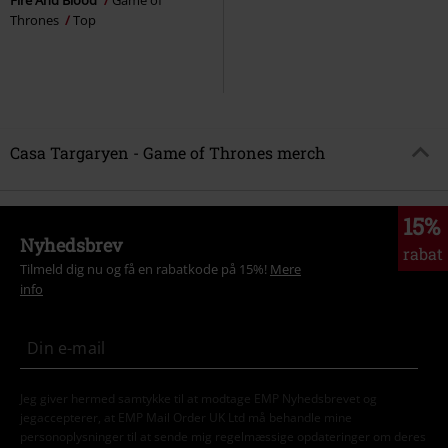
Thrones
Top
Casa Targaryen - Game of Thrones merch
15%
Nyhedsbrev
rabat
Tilmeld dig nu og få en rabatkode på 15%!
Mere
info
Jeg giver hermed samtykke til at modtage EMP Nyhedsbrevet og
jegaccepterer, at EMP Mail Order UK Ltd må behandle mine
personoplysninger til at sende mig regelmæssige opdateringer om deres