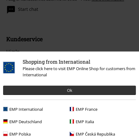
Start chat
Kundeservice
Hjælp
Shopping from International
Returpolitik
Please click here to visit EMP Online Shop for customers from
International
Returnér en vare
Generel størrelsesguide
Ok
Afslut mit Backstage Club medlemskab
EMP International
EMP France
Betalingsmuligheder
EMP Deutschland
EMP Italia
EMP Polska
EMP Česká Republika