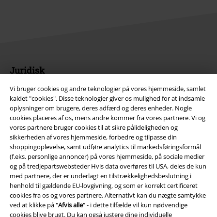
Juridisk
Salgs-, medlems- & leveringsbetingelser
Vi bruger cookies og andre teknologier på vores hjemmeside, samlet
kaldet "cookies". Disse teknologier giver os mulighed for at indsamle
oplysninger om brugere, deres adfærd og deres enheder. Nogle
Om EMP Danmark
cookies placeres af os, mens andre kommer fra vores partnere. Vi og
vores partnere bruger cookies til at sikre pålideligheden og
Persondatapolitik
sikkerheden af ​​vores hjemmeside, forbedre og tilpasse din
shoppingoplevelse, samt udføre analytics til markedsføringsformål
Bortskaffelse af affald og miljøbeskyttelse
(f.eks. personlige annoncer) på vores hjemmeside, på sociale medier
og på tredjepartswebsteder Hvis data overføres til USA, deles de kun
Overensstemmelseserklæring
med partnere, der er underlagt en tilstrækkelighedsbeslutning i
henhold til gældende EU-lovgivning, og som er korrekt certificeret
cookies fra os og vores partnere. Alternativt kan du nægte samtykke
Oplysninger om tilgængelighed
ved at klikke på "
Afvis alle
" - i dette tilfælde vil kun nødvendige
cookies blive brugt. Du kan også justere dine individuelle