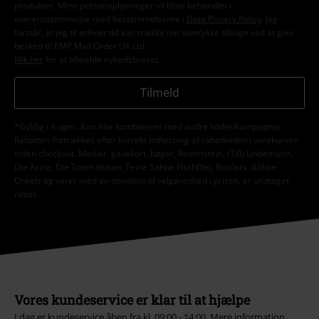
produkter. Mine personoplysninger vil blive behandlet i
overensstemmelse med bestemmelserne i
Data Privacy Policy
. Jeg
forstår, at jeg til enhver tid kan trække mit samtykke tilbage ved at give
besked til EMP Mail Order UK Ltd.
Klik her
for at afmelde nyhedsbrevet.
Tilmeld
*Gyldig i 4 uger. Kan ikke kombineres med andre koder/kampagner.
Rabatten fratrækkes efter korrekt indløsning af rabatkoden i varekurven
inden checkout. Medier, gavekort, bøger, Rammstein, (Till) Lindemann,
Die Ärzte, Die Toten Hosen, Feine Sahne Fischfilet, Broilers, Böhse
Onkelz og varer med en donation til velgørenhed i prisen, er undtaget
rabat.
Vores kundeservice er klar til at hjælpe
I dag er kundeservice åben fra kl. 09:00 - 14:00.
Mere information