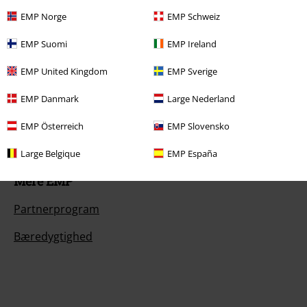
Til dig
EMP Norge
EMP Schweiz
Konkurrencer
EMP Suomi
EMP Ireland
Bestil EMP-gavekort
EMP United Kingdom
EMP Sverige
EMP Studenterrabat
EMP Danmark
Large Nederland
EMP Backstage Club
EMP Österreich
EMP Slovensko
Large Belgique
EMP España
Mere EMP
Partnerprogram
Bæredygtighed