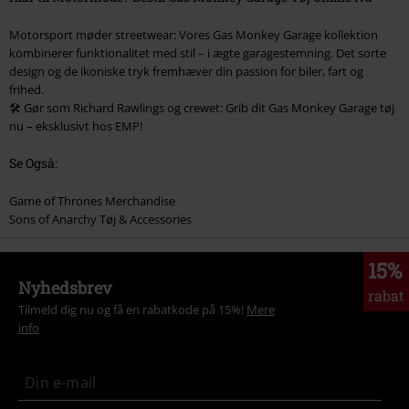
Motorsport møder streetwear: Vores Gas Monkey Garage kollektion
kombinerer funktionalitet med stil – i ægte garagestemning. Det sorte
design og de ikoniske tryk fremhæver din passion for biler, fart og
frihed.
🛠️ Gør som Richard Rawlings og crewet: Grib dit Gas Monkey Garage tøj
nu – eksklusivt hos EMP!
Se Også:
Game of Thrones Merchandise
Sons of Anarchy Tøj & Accessories
15%
Nyhedsbrev
rabat
Tilmeld dig nu og få en rabatkode på 15%!
Mere
info