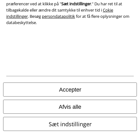
præferencer ved at klikke på "
Sæt indstillinger
." Du har ret til at
Oplysninger om tilgængelighed
tilbagekalde eller ændre dit samtykke til enhver tid i
Cokie
indstillinger
. Besøg
persondatapolitik
for at få flere oplysninger om
Cokie indstillinger
databeskyttelse.
Bekræft annullering
Alle priser er inkl. moms. Oplyst leveringstid er et estimat og ikke
garanteret.
© 1986-2026 E.M.P. Merchandising HGmbH
Accepter
EMP Webshops
Afvis alle
EMP International
Sæt indstillinger
EMP France
EMP Deutschland