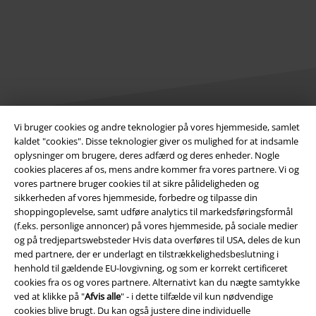
Vi bruger cookies og andre teknologier på vores hjemmeside, samlet
kaldet "cookies". Disse teknologier giver os mulighed for at indsamle
Juridisk
oplysninger om brugere, deres adfærd og deres enheder. Nogle
cookies placeres af os, mens andre kommer fra vores partnere. Vi og
Salgs-, medlems- & leveringsbetingelser
vores partnere bruger cookies til at sikre pålideligheden og
sikkerheden af ​​vores hjemmeside, forbedre og tilpasse din
Om EMP Danmark
shoppingoplevelse, samt udføre analytics til markedsføringsformål
(f.eks. personlige annoncer) på vores hjemmeside, på sociale medier
Persondatapolitik
og på tredjepartswebsteder Hvis data overføres til USA, deles de kun
med partnere, der er underlagt en tilstrækkelighedsbeslutning i
henhold til gældende EU-lovgivning, og som er korrekt certificeret
Bortskaffelse af affald og miljøbeskyttelse
cookies fra os og vores partnere. Alternativt kan du nægte samtykke
ved at klikke på "
Afvis alle
" - i dette tilfælde vil kun nødvendige
Overensstemmelseserklæring
cookies blive brugt. Du kan også justere dine individuelle