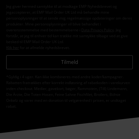
Jeg giver hermed samtykke til at modtage EMP Nyhedsbrevet og
jegaccepterer, at EMP Mail Order UK Ltd må behandle mine
personoplysninger til at sende mig regelmæssige opdateringer om deres
produkter. Mine personoplysninger vil blive behandlet i
overensstemmelse med bestemmelserne i
Data Privacy Policy
. Jeg
forstår, at jeg til enhver tid kan trække mit samtykke tilbage ved at give
besked til EMP Mail Order UK Ltd.
Klik her
for at afmelde nyhedsbrevet.
Tilmeld
*Gyldig i 4 uger. Kan ikke kombineres med andre koder/kampagner.
Rabatten fratrækkes efter korrekt indløsning af rabatkoden i varekurven
inden checkout. Medier, gavekort, bøger, Rammstein, (Till) Lindemann,
Die Ärzte, Die Toten Hosen, Feine Sahne Fischfilet, Broilers, Böhse
Onkelz og varer med en donation til velgørenhed i prisen, er undtaget
rabat.