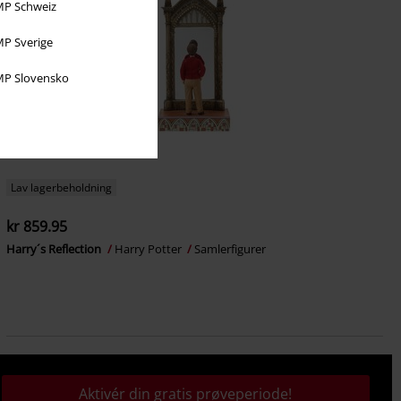
P Schweiz
P Sverige
P Slovensko
Lav lagerbeholdning
kr 859.95
Harry´s Reflection
Harry Potter
Samlerfigurer
Aktivér din gratis prøveperiode!