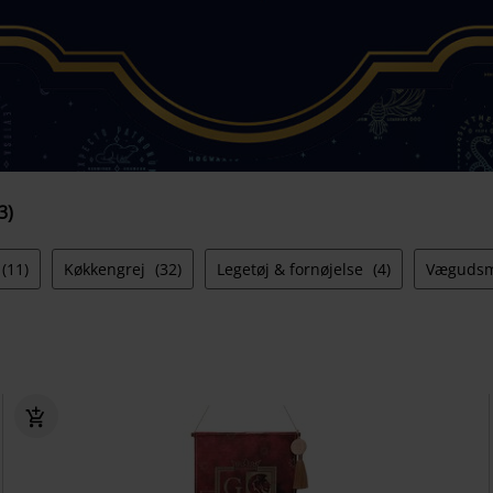
3)
(11)
Køkkengrej
(32)
Legetøj & fornøjelse
(4)
Væguds