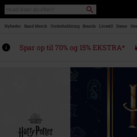
Gå til
Søg
Søg
hovedindhold
sortiment
Nyheder
Band Merch
Underholdning
Brands
Livsstil
Dame
Her
Spar op til 70% og 15% EKSTRA*