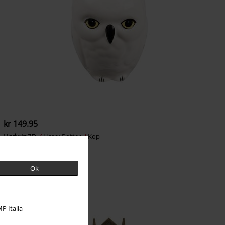
kr 149.95
Hedwig 3D
Harry Potter
Kop
Ok
P Italia