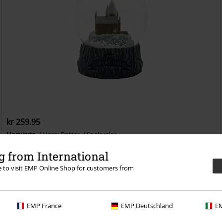
kr 259.95
Hogwarts
Harry Potter
Snekugler
 from International
re to visit EMP Online Shop for customers from
EMP France
EMP Deutschland
EM