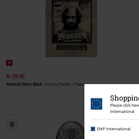
%
kr 59.95
Wanted Sirius Black
Harry Potter
Plakat
Shopping
Please click he
International
EMP International