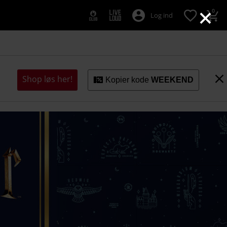
×
0
Log ind
Shop løs her!
Kopier kode
WEEKEND