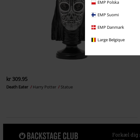
EMP Polska
EMP Suomi
EMP Danmark
Large Belgique
kr 309.95
Death Eater
Harry Potter
Statue
Forkæl dig