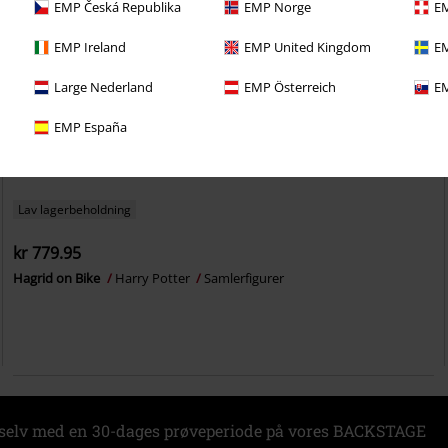
EMP Česká Republika
EMP Norge
EM
EMP Ireland
EMP United Kingdom
EM
Large Nederland
EMP Österreich
EM
EMP España
Lav lagerbeholdning
kr 779.95
Hagrid on Bike
Harry Potter
Samlerfigurer
 selv med en 30-dages prøveperiode på vores BACKSTAGE