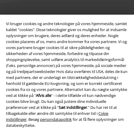
Juridisk
Vi bruger cookies og andre teknologier på vores hjemmeside, samlet
kaldet "cookies". Disse teknologier giver os mulighed for at indsamle
Salgs-, medlems- & leveringsbetingelser
oplysninger om brugere, deres adfærd og deres enheder. Nogle
cookies placeres af os, mens andre kommer fra vores partnere. Vi og
Om EMP Danmark
vores partnere bruger cookies til at sikre pålideligheden og
sikkerheden af ​​vores hjemmeside, forbedre og tilpasse din
Persondatapolitik
shoppingoplevelse, samt udføre analytics til markedsføringsformål
(f.eks. personlige annoncer) på vores hjemmeside, på sociale medier
Bortskaffelse af affald og miljøbeskyttelse
og på tredjepartswebsteder Hvis data overføres til USA, deles de kun
med partnere, der er underlagt en tilstrækkelighedsbeslutning i
henhold til gældende EU-lovgivning, og som er korrekt certificeret
Overensstemmelseserklæring
cookies fra os og vores partnere. Alternativt kan du nægte samtykke
ved at klikke på "
Afvis alle
" - i dette tilfælde vil kun nødvendige
Oplysninger om tilgængelighed
cookies blive brugt. Du kan også justere dine individuelle
præferencer ved at klikke på "
Sæt indstillinger
." Du har ret til at
Cokie indstillinger
tilbagekalde eller ændre dit samtykke til enhver tid i
Cokie
indstillinger
. Besøg
persondatapolitik
for at få flere oplysninger om
Bekræft annullering
databeskyttelse.