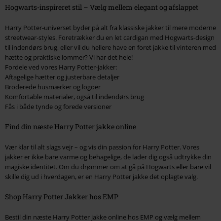
Hogwarts-inspireret stil – Vælg mellem elegant og afslappet
Harry Potter-universet byder på alt fra klassiske jakker til mere moderne
streetwear-styles. Foretrækker du en let cardigan med Hogwarts-design
til indendørs brug, eller vil du hellere have en foret jakke til vinteren med
hætte og praktiske lommer? Vi har det hele!
Fordele ved vores Harry Potter-jakker:
Aftagelige hætter og justerbare detaljer
Broderede husmærker og logoer
Komfortable materialer, også til indendørs brug
Fås i både tynde og forede versioner
Find din næste Harry Potter jakke online
Vær klar til alt slags vejr – og vis din passion for Harry Potter. Vores
jakker er ikke bare varme og behagelige, de lader dig også udtrykke din
magiske identitet. Om du drømmer om at gå på Hogwarts eller bare vil
skille dig ud i hverdagen, er en Harry Potter jakke det oplagte valg.
Shop Harry Potter Jakker hos EMP
Bestil din næste Harry Potter jakke online hos EMP og vælg mellem