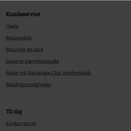
Kundeservice
Hjælp
Returpolitik
Returnér en vare
Generel størrelsesguide
Afslut mit Backstage Club medlemskab
Betalingsmuligheder
Til dig
Konkurrencer