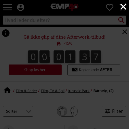
×
EMP
0
-
Musik,
Søg
Søg
film,
sortiment
TV
og
Gå ikke glip af dine Afterwork-tilbud!
gaming
-15%
merch
-
0
0
0
1
3
7
0
0
0
1
3
6
3
3
8
alternativ
6
7
mode
Shop løs her!
Kopier kode
AFTERWORK
Film & Serier
Film, TV & Spil
Jurassic Park
Børnetøj (2)
Filter