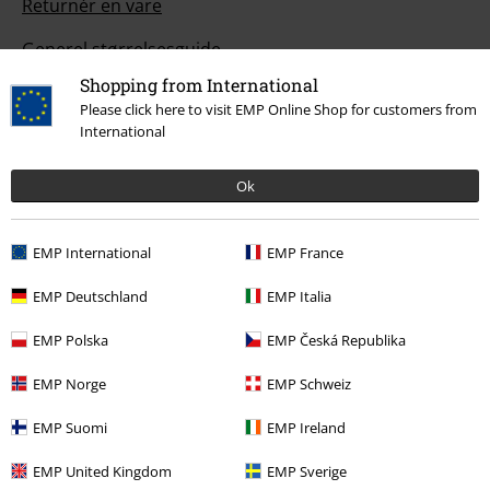
Returnér en vare
Generel størrelsesguide
Shopping from International
Afslut mit Backstage Club medlemskab
Please click here to visit EMP Online Shop for customers from
International
Betalingsmuligheder
Ok
Til dig
EMP International
EMP France
Konkurrencer
EMP Deutschland
EMP Italia
Bestil EMP-gavekort
EMP Polska
EMP Česká Republika
EMP Studenterrabat
EMP Norge
EMP Schweiz
EMP Backstage Club
EMP Suomi
EMP Ireland
EMP United Kingdom
EMP Sverige