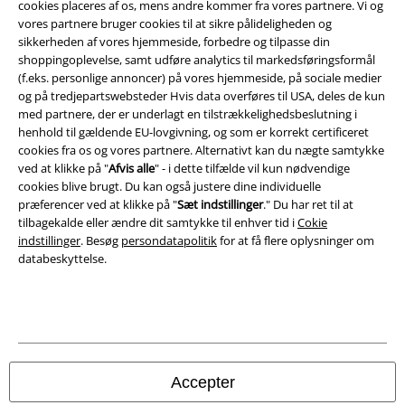
cookies placeres af os, mens andre kommer fra vores partnere. Vi og
vores partnere bruger cookies til at sikre pålideligheden og
Persondatapolitik
sikkerheden af ​​vores hjemmeside, forbedre og tilpasse din
shoppingoplevelse, samt udføre analytics til markedsføringsformål
Bortskaffelse af affald og miljøbeskyttelse
(f.eks. personlige annoncer) på vores hjemmeside, på sociale medier
og på tredjepartswebsteder Hvis data overføres til USA, deles de kun
Overensstemmelseserklæring
med partnere, der er underlagt en tilstrækkelighedsbeslutning i
henhold til gældende EU-lovgivning, og som er korrekt certificeret
Oplysninger om tilgængelighed
cookies fra os og vores partnere. Alternativt kan du nægte samtykke
ved at klikke på "
Afvis alle
" - i dette tilfælde vil kun nødvendige
cookies blive brugt. Du kan også justere dine individuelle
Cokie indstillinger
præferencer ved at klikke på "
Sæt indstillinger
." Du har ret til at
tilbagekalde eller ændre dit samtykke til enhver tid i
Cokie
Bekræft annullering
indstillinger
. Besøg
persondatapolitik
for at få flere oplysninger om
databeskyttelse.
Alle priser er inkl. moms. Oplyst leveringstid er et estimat og ikke
garanteret.
© 1986-2026 E.M.P. Merchandising HGmbH
Accepter