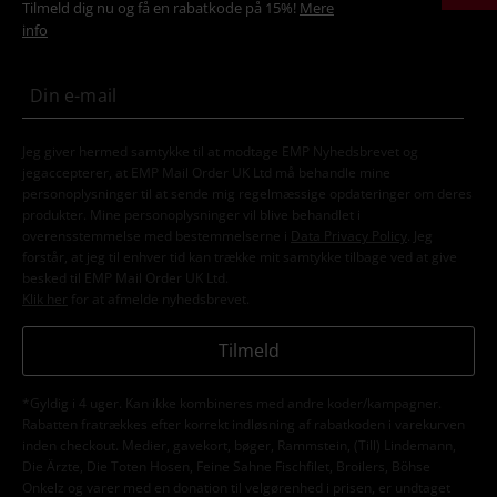
Tilmeld dig nu og få en rabatkode på 15%!
Mere
info
Jeg giver hermed samtykke til at modtage EMP Nyhedsbrevet og
jegaccepterer, at EMP Mail Order UK Ltd må behandle mine
personoplysninger til at sende mig regelmæssige opdateringer om deres
produkter. Mine personoplysninger vil blive behandlet i
overensstemmelse med bestemmelserne i
Data Privacy Policy
. Jeg
forstår, at jeg til enhver tid kan trække mit samtykke tilbage ved at give
besked til EMP Mail Order UK Ltd.
Klik her
for at afmelde nyhedsbrevet.
Tilmeld
*Gyldig i 4 uger. Kan ikke kombineres med andre koder/kampagner.
Rabatten fratrækkes efter korrekt indløsning af rabatkoden i varekurven
inden checkout. Medier, gavekort, bøger, Rammstein, (Till) Lindemann,
Die Ärzte, Die Toten Hosen, Feine Sahne Fischfilet, Broilers, Böhse
Onkelz og varer med en donation til velgørenhed i prisen, er undtaget