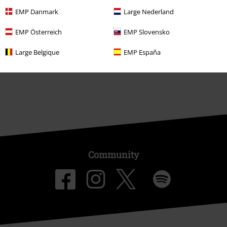
Mere EMP
EMP Danmark
Large Nederland
Partnerprogram
EMP Österreich
EMP Slovensko
Bæredygtighed
Large Belgique
EMP España
Community