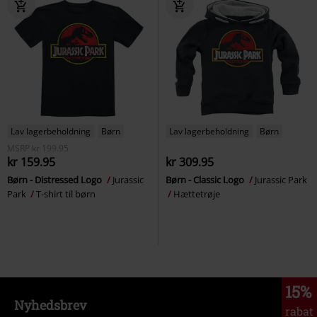
Lav lagerbeholdning
Børn
Lav lagerbeholdning
Børn
MSRP
kr 199.95
kr 159.95
kr 309.95
Børn - Distressed Logo
Jurassic
Børn - Classic Logo
Jurassic Park
Park
T-shirt til børn
Hættetrøje
15%
Nyhedsbrev
rabat