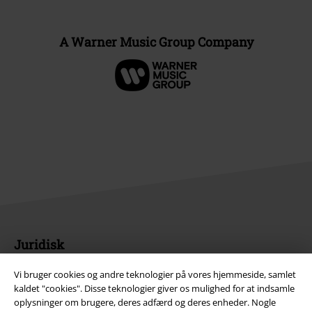
A Warner Music Group Company
Juridisk
Salgs-, medlems- & leveringsbetingelser
Vi bruger cookies og andre teknologier på vores hjemmeside, samlet
kaldet "cookies". Disse teknologier giver os mulighed for at indsamle
Om EMP Danmark
oplysninger om brugere, deres adfærd og deres enheder. Nogle