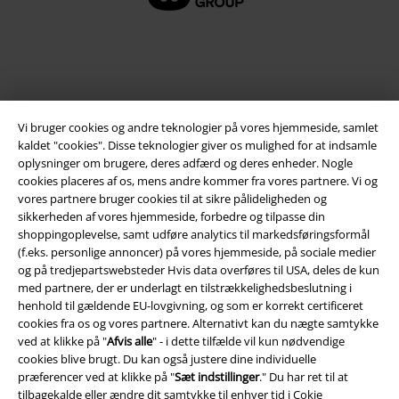
Vi bruger cookies og andre teknologier på vores hjemmeside, samlet
kaldet "cookies". Disse teknologier giver os mulighed for at indsamle
oplysninger om brugere, deres adfærd og deres enheder. Nogle
cookies placeres af os, mens andre kommer fra vores partnere. Vi og
vores partnere bruger cookies til at sikre pålideligheden og
Juridisk
sikkerheden af ​​vores hjemmeside, forbedre og tilpasse din
shoppingoplevelse, samt udføre analytics til markedsføringsformål
Salgs-, medlems- & leveringsbetingelser
(f.eks. personlige annoncer) på vores hjemmeside, på sociale medier
og på tredjepartswebsteder Hvis data overføres til USA, deles de kun
Om EMP Danmark
med partnere, der er underlagt en tilstrækkelighedsbeslutning i
henhold til gældende EU-lovgivning, og som er korrekt certificeret
Persondatapolitik
cookies fra os og vores partnere. Alternativt kan du nægte samtykke
ved at klikke på "
Afvis alle
" - i dette tilfælde vil kun nødvendige
Bortskaffelse af affald og miljøbeskyttelse
cookies blive brugt. Du kan også justere dine individuelle
præferencer ved at klikke på "
Sæt indstillinger
." Du har ret til at
tilbagekalde eller ændre dit samtykke til enhver tid i
Cokie
Overensstemmelseserklæring