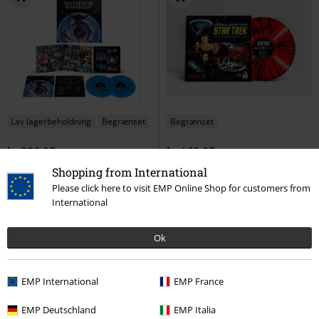
Lav lagerbeholdning
Begrænset
Begrænset
kr 329.95
kr 169.95
Neon Genesis Evangelion OST
30 års jubilæum Vol. 1 - Originalt
Shopping from International
Series.
Neon Genesis Evangelion
soundtrack Star Trek
Star Trek
Please click here to visit EMP Online Shop for customers from
LP
Farvet, Limited edition,
LP
Farvet, Limited edition,
International
Gatefold
Standard
Ok
EMP International
EMP France
EMP Deutschland
EMP Italia