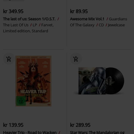
kr 349.95
kr 89.95
The last of us: Season 1/O.S.T.
Awesome Mix Vol.1
Guardians
The Last Of Us
LP
Farvet,
Of The Galaxy
CD
Jewelcase
Limited edition, Standard
kr 139.95
kr 289.95
Heavier Trip - Road to Wacken
Star Wars: The Mandalorian og