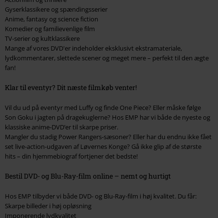
Gyserklassikere og spændingsserier
Anime, fantasy og science fiction
Komedier og familievenlige film
TV-serier og kultklassikere
Mange af vores DVD'er indeholder eksklusivt ekstramateriale,
lydkommentarer, slettede scener og meget mere – perfekt til den ægte
fan!
Klar til eventyr? Dit næste filmkøb venter!
Vil du ud på eventyr med Luffy og finde One Piece? Eller måske følge
Son Goku i jagten på dragekuglerne? Hos EMP har vi både de nyeste og
klassiske anime-DVD’er til skarpe priser.
Mangler du stadig Power Rangers-sæsoner? Eller har du endnu ikke fået
set live-action-udgaven af Løvernes Konge? Gå ikke glip af de største
hits – din hjemmebiograf fortjener det bedste!
Bestil DVD- og Blu-Ray-film online – nemt og hurtigt
Hos EMP tilbyder vi både DVD- og Blu-Ray-film i høj kvalitet. Du får:
Skarpe billeder i høj opløsning
Imponerende lydkvalitet