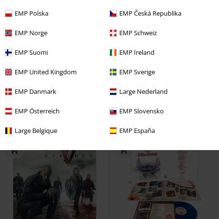
EMP Polska
EMP Česká Republika
EMP Norge
EMP Schweiz
Lav lagerbeholdning
Lav lagerbeholdning
EMP Suomi
EMP Ireland
kr 69.95
kr 69.95
EMP United Kingdom
EMP Sverige
Songs Of Anarchy Vol. 4
Sons Of
Songs Of Anarchy Vol. 2
Sons Of
EMP Danmark
Large Nederland
Anarchy
CD
Jewelcase
Anarchy
CD
Jewelcase
EMP Österreich
EMP Slovensko
Large Belgique
EMP España