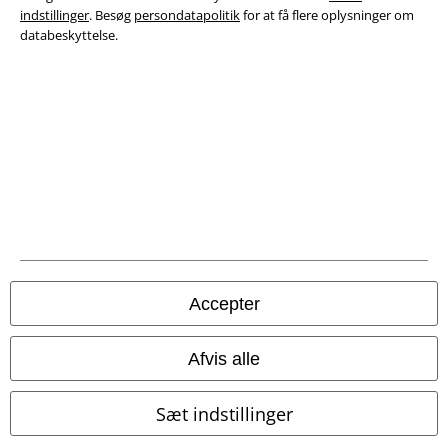
indstillinger
. Besøg
persondatapolitik
for at få flere oplysninger om
databeskyttelse.
Oplysninger om tilgængelighed
Cokie indstillinger
Bekræft annullering
Alle priser er inkl. moms. Oplyst leveringstid er et estimat og ikke
garanteret.
© 1986-2026 E.M.P. Merchandising HGmbH
Accepter
EMP Webshops
Afvis alle
EMP International
Sæt indstillinger
EMP France
EMP Deutschland