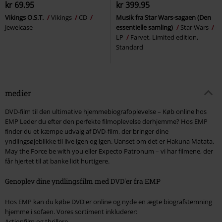
kr 69.95
kr 399.95
Vikings O.S.T.
Vikings
CD
Musik fra Star Wars-sagaen (Den
Jewelcase
essentielle samling)
Star Wars
LP
Farvet, Limited edition,
Standard
medier
DVD-film til den ultimative hjemmebiografoplevelse – Køb online hos
EMP Leder du efter den perfekte filmoplevelse derhjemme? Hos EMP
finder du et kæmpe udvalg af DVD-film, der bringer dine
yndlingsøjeblikke til live igen og igen. Uanset om det er Hakuna Matata,
May the Force be with you eller Expecto Patronum – vi har filmene, der
får hjertet til at banke lidt hurtigere.
Genoplev dine yndlingsfilm med DVD'er fra EMP
Hos EMP kan du købe DVD'er online og nyde en ægte biografstemning
hjemme i sofaen. Vores sortiment inkluderer:
Actionfilm og thrillere