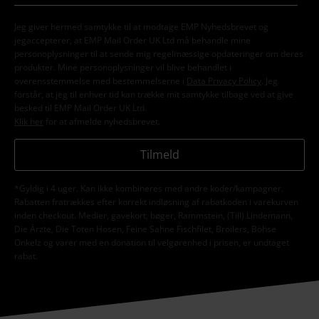
Jeg giver hermed samtykke til at modtage EMP Nyhedsbrevet og
jegaccepterer, at EMP Mail Order UK Ltd må behandle mine
personoplysninger til at sende mig regelmæssige opdateringer om deres
produkter. Mine personoplysninger vil blive behandlet i
overensstemmelse med bestemmelserne i
Data Privacy Policy
. Jeg
forstår, at jeg til enhver tid kan trække mit samtykke tilbage ved at give
besked til EMP Mail Order UK Ltd.
Klik her
for at afmelde nyhedsbrevet.
Tilmeld
*Gyldig i 4 uger. Kan ikke kombineres med andre koder/kampagner.
Rabatten fratrækkes efter korrekt indløsning af rabatkoden i varekurven
inden checkout. Medier, gavekort, bøger, Rammstein, (Till) Lindemann,
Die Ärzte, Die Toten Hosen, Feine Sahne Fischfilet, Broilers, Böhse
Onkelz og varer med en donation til velgørenhed i prisen, er undtaget
rabat.