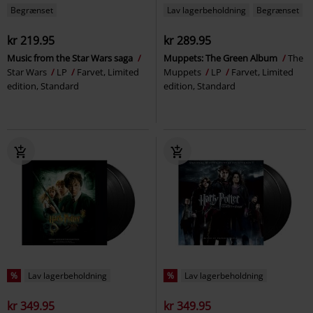
Begrænset
Lav lagerbeholdning
Begrænset
kr 219.95
kr 289.95
Music from the Star Wars saga
Muppets: The Green Album
The
Star Wars
LP
Farvet, Limited
Muppets
LP
Farvet, Limited
edition, Standard
edition, Standard
%
Lav lagerbeholdning
%
Lav lagerbeholdning
kr 349.95
kr 349.95