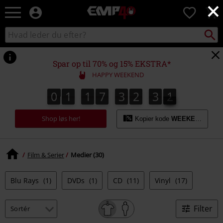
×
EMP
0
-
Musik,
Søg
Søg
film,
sortiment
TV
og
Spar op til 70% og 15% EKSTRA*
gaming
HAPPY WEEKEND
merch
-
0
1
1
7
3
2
3
1
0
1
1
7
3
2
3
0
2
0
1
alternativ
mode
Shop løs her!
Kopier kode
WEEKEND
Film & Serier
Medier (30)
Blu Rays
(1)
DVDs
(1)
CD
(11)
Vinyl
(17)
Filter