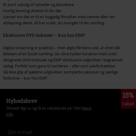
Et stort udvalg af nyheder og klassikere
Hurtig levering direkte til din dør
Uanset om det er til en hyggelig filmaften med venner eller ren
afslapning alene, så har vi det, du mangler til din samling.
Eksklusive DVD-bokssæt – kun hos EMP
Digital streaming er praktisk – men ægte filmfans ved, at intet slår
følelsen af en fysisk samling. Giv dine hylder karakter med unikt
designede DVD-bokssæt og EMP-eksklusive udgivelser i begrænset
oplag. Perfekt som gave til samleren – eller som selvforkælelse.
Gå ikke glip af sjældne udgivelser, komplette sæsoner og særlige
fanbokse – kun hos EMP.
15%
Nyhedsbrev
rabat
Tilmeld dig nu og få en rabatkode på 15%!
Mere
info