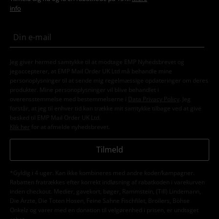
info
Jeg giver hermed samtykke til at modtage EMP Nyhedsbrevet og
jegaccepterer, at EMP Mail Order UK Ltd må behandle mine
personoplysninger til at sende mig regelmæssige opdateringer om deres
produkter. Mine personoplysninger vil blive behandlet i
overensstemmelse med bestemmelserne i
Data Privacy Policy
. Jeg
forstår, at jeg til enhver tid kan trække mit samtykke tilbage ved at give
besked til EMP Mail Order UK Ltd.
Klik her
for at afmelde nyhedsbrevet.
Tilmeld
*Gyldig i 4 uger. Kan ikke kombineres med andre koder/kampagner.
Rabatten fratrækkes efter korrekt indløsning af rabatkoden i varekurven
inden checkout. Medier, gavekort, bøger, Rammstein, (Till) Lindemann,
Die Ärzte, Die Toten Hosen, Feine Sahne Fischfilet, Broilers, Böhse
Onkelz og varer med en donation til velgørenhed i prisen, er undtaget