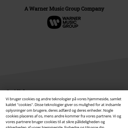
A Warner Music Group Company
Juridisk
Vi bruger cookies og andre teknologier på vores hjemmeside, samlet
Salgs-, medlems- & leveringsbetingelser
kaldet "cookies". Disse teknologier giver os mulighed for at indsamle
oplysninger om brugere, deres adfærd og deres enheder. Nogle
Om EMP Danmark
cookies placeres af os, mens andre kommer fra vores partnere. Vi og
vores partnere bruger cookies til at sikre pålideligheden og
Persondatapolitik
sikkerheden af ​​vores hjemmeside, forbedre og tilpasse din