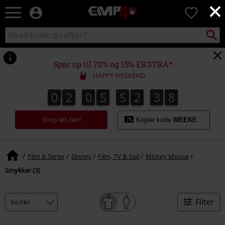
×
EMP
0
-
Musik,
Søg
Søg
film,
sortiment
TV
og
Spar op til 70% og 15% EKSTRA*
gaming
HAPPY WEEKEND
merch
-
0
2
0
5
5
2
3
8
0
2
0
5
5
2
3
7
4
9
7
8
alternativ
mode
Shop løs her!
Kopier kode
WEEKEND
Film & Serier
Disney
Film, TV & Spil
Mickey Mouse
Smykker (3)
Filter