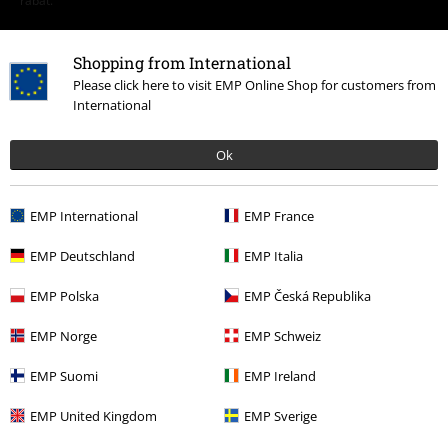
rabat.
Shopping from International
Please click here to visit EMP Online Shop for customers from
International
Vores kundeservice er klar til at hjælpe
Ok
I dag er kundeservice åben fra kl. 09:00 - 14:00.
Mere information
Start chat
EMP International
EMP France
EMP Deutschland
EMP Italia
EMP Polska
EMP Česká Republika
Kundeservice
EMP Norge
EMP Schweiz
Hjælp
EMP Suomi
EMP Ireland
Returpolitik
EMP United Kingdom
EMP Sverige
Returnér en vare