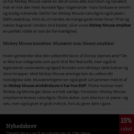
så har Mickey Mouse været en del af vores alles barndom og opvækst.
Han er nok den mest ikoniske figur nogensinde - hans fanbase er enorm
og stadig voksende. Derfor har Mickey Mouse naturligvis også plads i
EMPs webshop. HVis du vil mindes de mange gode timer foran TV'et og
næsen begravet i Anders And bladet, så er vores
Mickey Mouse smykker
en perfekt måde at vise din fan-kærlighed.
Mickey Mouse kendeten: Museører som Disney smykker
Hvem genkender ikke den velkendte facon af Disney stjernes ører? De
er ikke kun velegnede som pynt til et flot festoutfit, men også et
legendarisk varemærke og ligeså ikoniske som Mickeys røde bukser og
store knapper. Med Mickey Mouse øreringe kan du udleve din
nostalgiske side. Museøreringene ser også godt ud sammen med et af
de
Mickey Mouse armbåndsure vi har hos EMP
. Flotte motiver med
Mcikey og Minnie gør disse ure helt særlige. Forresten: Mickey Mouse
smykkerne leveres naturligvis i flotte æsker, som ikke kun er pæne i sig
selv, men også givet et godt indtryk, hvis du giver dem i gave.
15%
Nyhedsbrev
rabat
Tilmeld dig nu og få en rabatkode på 15%!
Mere