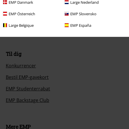
EMP Danmark
Large Nederland
Generel størrelsesguide
EMP Österreich
EMP Slovensko
Afslut mit Backstage Club medlemskab
Large Belgique
EMP España
Betalingsmuligheder
Til dig
Konkurrencer
Bestil EMP-gavekort
EMP Studenterrabat
EMP Backstage Club
Mere EMP