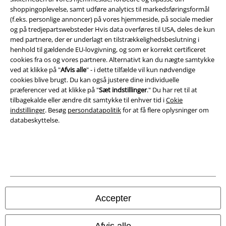
shoppingoplevelse, samt udføre analytics til markedsføringsformål
(f.eks. personlige annoncer) på vores hjemmeside, på sociale medier
Bortskaffelse af affald og miljøbeskyttelse
og på tredjepartswebsteder Hvis data overføres til USA, deles de kun
med partnere, der er underlagt en tilstrækkelighedsbeslutning i
Overensstemmelseserklæring
henhold til gældende EU-lovgivning, og som er korrekt certificeret
cookies fra os og vores partnere. Alternativt kan du nægte samtykke
Oplysninger om tilgængelighed
ved at klikke på "
Afvis alle
" - i dette tilfælde vil kun nødvendige
cookies blive brugt. Du kan også justere dine individuelle
Cokie indstillinger
præferencer ved at klikke på "
Sæt indstillinger
." Du har ret til at
tilbagekalde eller ændre dit samtykke til enhver tid i
Cokie
indstillinger
. Besøg
persondatapolitik
for at få flere oplysninger om
Bekræft annullering
databeskyttelse.
Alle priser er inkl. moms. Oplyst leveringstid er et estimat og ikke
garanteret.
© 1986-2026 E.M.P. Merchandising HGmbH
Accepter
EMP Webshops
Afvis alle