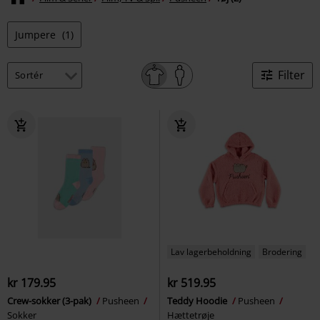
Jumpere
(1)
Filter
Lav lagerbeholdning
Brodering
kr 179.95
kr 519.95
Crew-sokker (3-pak)
Pusheen
Teddy Hoodie
Pusheen
Sokker
Hættetrøje