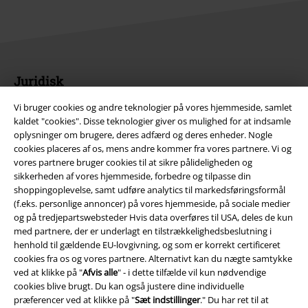
Juridisk
Salgs-, medlems- & leveringsbetingelser
Vi bruger cookies og andre teknologier på vores hjemmeside, samlet
kaldet "cookies". Disse teknologier giver os mulighed for at indsamle
oplysninger om brugere, deres adfærd og deres enheder. Nogle
Om EMP Danmark
cookies placeres af os, mens andre kommer fra vores partnere. Vi og
vores partnere bruger cookies til at sikre pålideligheden og
Persondatapolitik
sikkerheden af ​​vores hjemmeside, forbedre og tilpasse din
shoppingoplevelse, samt udføre analytics til markedsføringsformål
Bortskaffelse af affald og miljøbeskyttelse
(f.eks. personlige annoncer) på vores hjemmeside, på sociale medier
og på tredjepartswebsteder Hvis data overføres til USA, deles de kun
Overensstemmelseserklæring
med partnere, der er underlagt en tilstrækkelighedsbeslutning i
henhold til gældende EU-lovgivning, og som er korrekt certificeret
cookies fra os og vores partnere. Alternativt kan du nægte samtykke
Oplysninger om tilgængelighed
ved at klikke på "
Afvis alle
" - i dette tilfælde vil kun nødvendige
cookies blive brugt. Du kan også justere dine individuelle
Cokie indstillinger
præferencer ved at klikke på "
Sæt indstillinger
." Du har ret til at