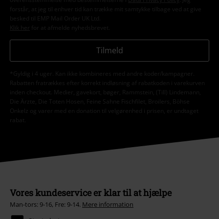
forstår, at jeg til enhver tid kan trække mit samtykke tilbage ved at give
besked til EMP Mail Order UK Ltd.
Klik her
for at afmelde nyhedsbrevet.
Tilmeld
*Gyldig i 4 uger. Kan ikke kombineres med andre koder/kampagner.
Rabatten fratrækkes efter korrekt indløsning af rabatkoden i varekurven
inden checkout. Medier, gavekort, bøger, Rammstein, (Till) Lindemann,
Die Ärzte, Die Toten Hosen, Feine Sahne Fischfilet, Broilers, Böhse
Onkelz og varer med en donation til velgørenhed i prisen, er undtaget
rabat.
Vores kundeservice er klar til at hjælpe
Man-tors: 9-16, Fre: 9-14.
Mere information