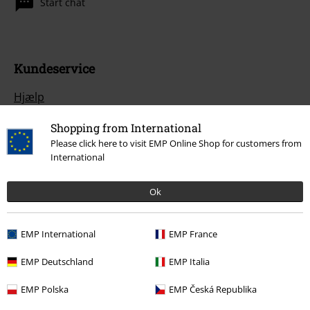
Start chat
Kundeservice
Hjælp
Returpolitik
Shopping from International
Please click here to visit EMP Online Shop for customers from
Returnér en vare
International
Generel størrelsesguide
Ok
Afslut mit Backstage Club medlemskab
EMP International
EMP France
Betalingsmuligheder
EMP Deutschland
EMP Italia
EMP Polska
EMP Česká Republika
Til dig