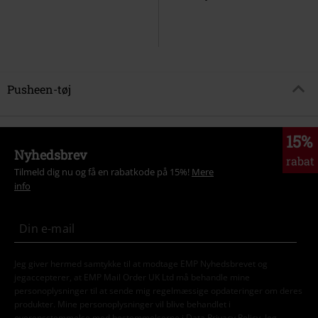
Pusheen-tøj
15%
Nyhedsbrev
rabat
Tilmeld dig nu og få en rabatkode på 15%!
Mere
info
Jeg giver hermed samtykke til at modtage EMP Nyhedsbrevet og
jegaccepterer, at EMP Mail Order UK Ltd må behandle mine
personoplysninger til at sende mig regelmæssige opdateringer om deres
produkter. Mine personoplysninger vil blive behandlet i
overensstemmelse med bestemmelserne i
Data Privacy Policy
. Jeg