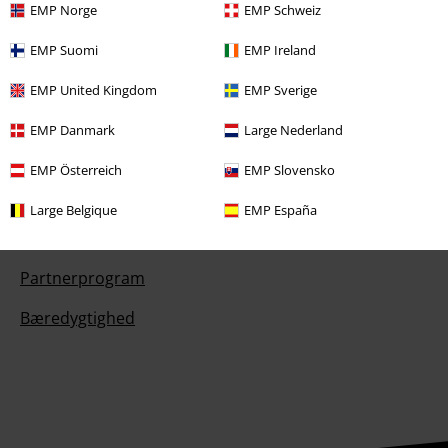
EMP Norge
EMP Schweiz
Konkurrencer
EMP Suomi
EMP Ireland
Bestil EMP-gavekort
EMP United Kingdom
EMP Sverige
EMP Studenterrabat
EMP Danmark
Large Nederland
EMP Backstage Club
EMP Österreich
EMP Slovensko
Large Belgique
EMP España
Mere EMP
Partnerprogram
Bæredygtighed