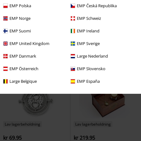
%
EMP Polska
EMP Česká Republika
kr 59.95
kr 89.95
EMP Norge
EMP Schweiz
Gyldne Snitch Skydecharm
Time Turner
Harry Potter
EMP Suomi
EMP Ireland
Harry Potter
Vedhæng
Hårbånd
EMP United Kingdom
EMP Sverige
EMP Danmark
Large Nederland
EMP Österreich
EMP Slovensko
Large Belgique
EMP España
Lav lagerbeholdning
Lav lagerbeholdning
kr 69.95
kr 219.95