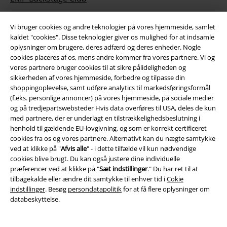
Vi bruger cookies og andre teknologier på vores hjemmeside, samlet
kaldet "cookies". Disse teknologier giver os mulighed for at indsamle
Mere EMP
oplysninger om brugere, deres adfærd og deres enheder. Nogle
cookies placeres af os, mens andre kommer fra vores partnere. Vi og
Partnerprogram
vores partnere bruger cookies til at sikre pålideligheden og
sikkerheden af ​​vores hjemmeside, forbedre og tilpasse din
Bæredygtighed
shoppingoplevelse, samt udføre analytics til markedsføringsformål
(f.eks. personlige annoncer) på vores hjemmeside, på sociale medier
og på tredjepartswebsteder Hvis data overføres til USA, deles de kun
med partnere, der er underlagt en tilstrækkelighedsbeslutning i
henhold til gældende EU-lovgivning, og som er korrekt certificeret
cookies fra os og vores partnere. Alternativt kan du nægte samtykke
ved at klikke på "
Afvis alle
" - i dette tilfælde vil kun nødvendige
cookies blive brugt. Du kan også justere dine individuelle
præferencer ved at klikke på "
Sæt indstillinger
." Du har ret til at
tilbagekalde eller ændre dit samtykke til enhver tid i
Cokie
Community
indstillinger
. Besøg
persondatapolitik
for at få flere oplysninger om
databeskyttelse.