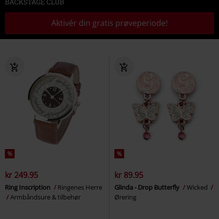
BACKSTAGE CLUB
Aktivér din gratis prøveperiode!
%
%
kr 249.95
kr 89.95
Ring Inscription
Ringenes Herre
Glinda - Drop Butterfly
Wicked
Armbåndsure & tilbehør
Ørering