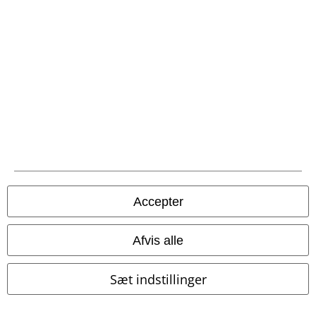
Betalingsmuligheder
Fragt
Accepter
Postpakke Collect
Postpakke Home
Afvis alle
Sæt indstillinger
EMP app
Download den nye EMP app gratis og få glæde af alle forbedringerne