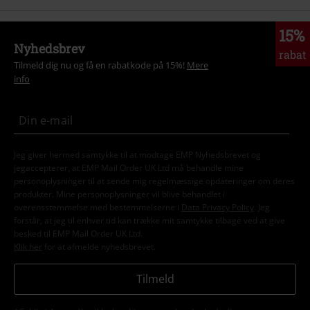
15%
Nyhedsbrev
rabat
Tilmeld dig nu og få en rabatkode på 15%!
Mere
info
Jeg giver hermed samtykke til at modtage EMP Nyhedsbrevet og
jegaccepterer, at EMP Mail Order UK Ltd må behandle mine
personoplysninger til at sende mig regelmæssige opdateringer om deres
produkter. Mine personoplysninger vil blive behandlet i
overensstemmelse med bestemmelserne i
Data Privacy Policy
. Jeg
forstår, at jeg til enhver tid kan trække mit samtykke tilbage ved at give
besked til EMP Mail Order UK Ltd.
Klik her
for at afmelde nyhedsbrevet.
Tilmeld