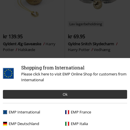
Lav lagerbeholdning
kr 139.95
kr 69.95
Gyldent Æg Gaveæske
Harry
Gyldne Snitch Skydecharm
Potter
Halskæde
Harry Potter
Vedhæng
Shopping from International
Please click here to visit EMP Online Shop for customers from
International
Ok
EMP International
EMP France
EMP Deutschland
EMP Italia