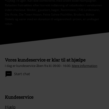
*Gyldig i 4 uger. Kan ikke kombineres med andre koder/kampagner.
Rabatten fratrækkes efter korrekt indløsning af rabatkoden i varekurven
inden checkout. Medier, gavekort, bøger, Rammstein, (Till) Lindemann,
Die Ärzte, Die Toten Hosen, Feine Sahne Fischfilet, Broilers, Böhse
Onkelz og varer med en donation til velgørenhed i prisen, er undtaget
rabat.
Vores kundeservice er klar til at hjælpe
I dag er kundeservice åben fra kl. 09:00 - 16:00.
Mere information
Start chat
Kundeservice
Hjælp