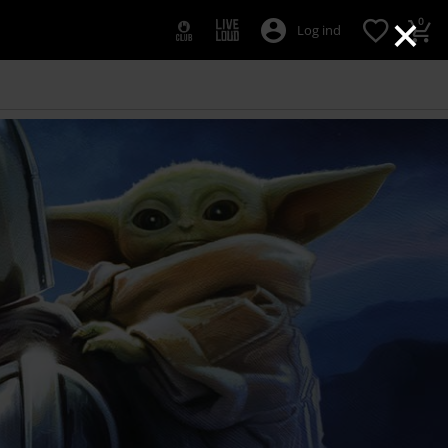
×
0
Log ind