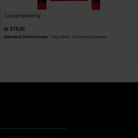
Lav lagerbeholdning
kr 519.95
Julemand Stormtrooper
Star Wars
Christmas jumper
er, at EMP Mail Order UK Ltd må