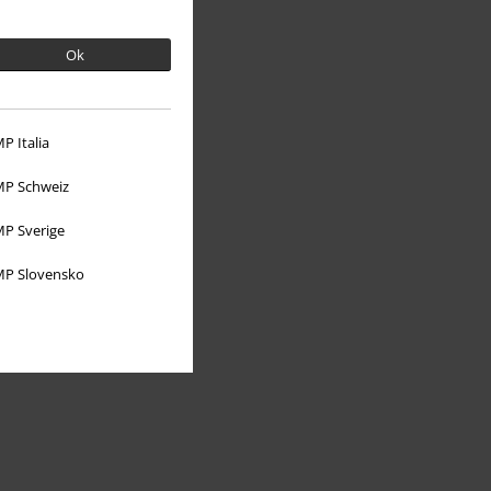
Ok
Mere EMP
P Italia
Partnerprogram
P Schweiz
Bæredygtighed
P Sverige
P Slovensko