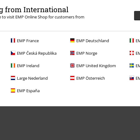
 from International
re to visit EMP Online Shop for customers from
Til dig
EMP France
EMP Deutschland
EM
Konkurrencer
EMP Česká Republika
EMP Norge
EM
Bestil EMP-gavekort
EMP Ireland
EMP United Kingdom
EM
EMP Studenterrabat
Large Nederland
EMP Österreich
EM
EMP Backstage Club
EMP España