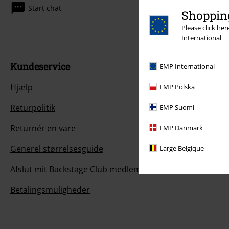
Start chat
Shopping
Please click he
International
Kundeservice
EMP International
Hjælp
EMP Polska
Returpolitik
EMP Suomi
Returnér en vare
EMP Danmark
Generel størrelsesguide
Large Belgique
Afslut mit Backstage Club medlemskab
Betalingsmuligheder