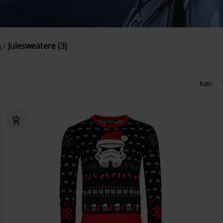
Julesweatere (3)
e
Køn