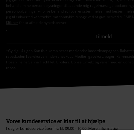
behandle mine personoplysninger til at sende mig regelmæssige opdatering
personoplysninger vil blive behandlet i overensstemmelse med bestemmels
jeg til enhver tid kan trække mit samtykke tilbage ved at give besked til EMP 
Klik her
for at afmelde nyhedsbrevet.
Tilmeld
*Gyldig i 4 uger. Kan ikke kombineres med andre koder/kampagner. Rabatten 
rabatkoden i varekurven inden checkout. Medier, gavekort, bøger, Rammstein,
Hosen, Feine Sahne Fischfilet, Broilers, Böhse Onkelz og varer med en donatio
rabat.
Vores kundeservice er klar til at hjælpe
I dag er kundeservice åben fra kl. 09:00 - 16:00.
Mere information