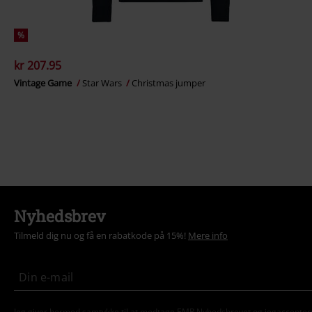
%
kr 207.95
Vintage Game
Star Wars
Christmas jumper
Nyhedsbrev
Tilmeld dig nu og få en rabatkode på 15%!
Mere info
Jeg giver hermed samtykke til at modtage EMP Nyhedsbrevet og jegaccepter