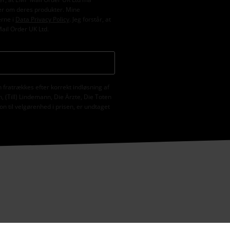
er om deres produkter. Mine
erne i
Data Privacy Policy
. Jeg forstår, at
Mail Order UK Ltd.
fratrækkes efter korrekt indløsning af
 (Till) Lindemann, Die Ärzte, Die Toten
n til velgørenhed i prisen, er undtaget