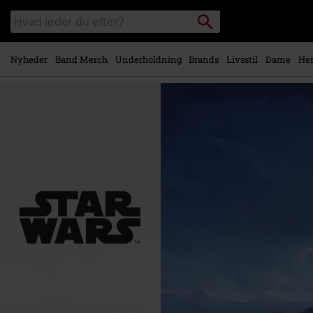
Gå til
Søg
Søg
hovedindhold
sortiment
Nyheder
Band Merch
Underholdning
Brands
Livsstil
Dame
Her