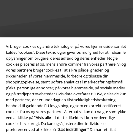
Juridisk
Vi bruger cookies og andre teknologier på vores hjemmeside, samlet
kaldet "cookies". Disse teknologier giver os mulighed for at indsamle
Salgs-, medlems- & leveringsbetingelser
oplysninger om brugere, deres adfærd og deres enheder. Nogle
cookies placeres af os, mens andre kommer fra vores partnere. Vi og
Om EMP Danmark
vores partnere bruger cookies til at sikre pålideligheden og
sikkerheden af ​​vores hjemmeside, forbedre og tilpasse din
Persondatapolitik
shoppingoplevelse, samt udføre analytics til markedsføringsformål
(f.eks. personlige annoncer) på vores hjemmeside, på sociale medier
Bortskaffelse af affald og miljøbeskyttelse
og på tredjepartswebsteder Hvis data overføres til USA, deles de kun
med partnere, der er underlagt en tilstrækkelighedsbeslutning i
henhold til gældende EU-lovgivning, og som er korrekt certificeret
Overensstemmelseserklæring
cookies fra os og vores partnere. Alternativt kan du nægte samtykke
ved at klikke på "
Afvis alle
" - i dette tilfælde vil kun nødvendige
Oplysninger om tilgængelighed
cookies blive brugt. Du kan også justere dine individuelle
præferencer ved at klikke på "
Sæt indstillinger
." Du har ret til at