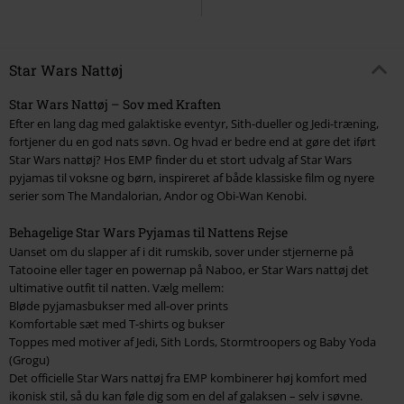
Star Wars Nattøj
Star Wars Nattøj – Sov med Kraften
Efter en lang dag med galaktiske eventyr, Sith-dueller og Jedi-træning,
fortjener du en god nats søvn. Og hvad er bedre end at gøre det iført
Star Wars nattøj? Hos EMP finder du et stort udvalg af Star Wars
pyjamas til voksne og børn, inspireret af både klassiske film og nyere
serier som The Mandalorian, Andor og Obi-Wan Kenobi.
Behagelige Star Wars Pyjamas til Nattens Rejse
Uanset om du slapper af i dit rumskib, sover under stjernerne på
Tatooine eller tager en powernap på Naboo, er Star Wars nattøj det
ultimative outfit til natten. Vælg mellem:
Bløde pyjamasbukser med all-over prints
Komfortable sæt med T-shirts og bukser
Toppes med motiver af Jedi, Sith Lords, Stormtroopers og Baby Yoda
(Grogu)
Det officielle Star Wars nattøj fra EMP kombinerer høj komfort med
ikonisk stil, så du kan føle dig som en del af galaksen – selv i søvne.