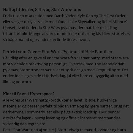
Nattøj til Jedi'er, Siths og Star Wars-fans
Er du til den mørke side med Darth Vader, Kylo Ren og The First Order –
eller vælger du lysets side med Yoda, Luke Skywalker og Rebel Alliance?
Uanset hvad finder du Star Wars pyjamas, der matcher din stil og
tilhørsforhold. Mange af vores modeller er unisex og fås i flere størrelser,
så både mænd og kvinder kan finde deres favorit.
Perfekt som Gave – Star Wars Pyjamas til Hele Familien
På udkig efter en gave til en Star Wars-fan? Et sæt nattøj med Star Wars-
motiv er både praktisk og personligt. Overrask med The Mandalorian
pyjamas, Stormtrooper sæt eller et sødt design med Grogu til børn. Det
er den ideelle gaveidé til fødselsdag, jul eller bare en hyggelig aften med
film og popcorn.
Klar til Søvn i Hyperspace?
Alle vores Star Wars nattøj-produkter er lavet i bløde, hudvenlige
materialer og passer perfekt til både varme og køligere nætter. Brug det
derhjemme, i sommerhuset eller på galaktisk roadtrip. EMP sender
direkte fra lager – hurtig levering og officielt licenseret merchandise
sikrer dig den ægte vare.
Bestil Star Wars nattøj online | Stort udvalg til mænd, kvinder og børn |