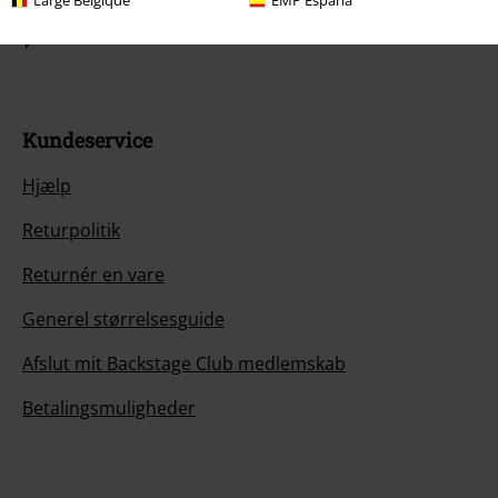
Start chat
Kundeservice
Hjælp
Returpolitik
Returnér en vare
Generel størrelsesguide
Afslut mit Backstage Club medlemskab
Betalingsmuligheder