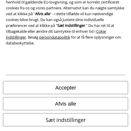
henhold til gældende EU-lovgivning, og som er korrekt certificeret
cookies fra os og vores partnere. Alternativt kan du nægte samtykke
Oplysninger om tilgængelighed
ved at klikke på "
Afvis alle
" - i dette tilfælde vil kun nødvendige
cookies blive brugt. Du kan også justere dine individuelle
Cokie indstillinger
præferencer ved at klikke på "
Sæt indstillinger
." Du har ret til at
tilbagekalde eller ændre dit samtykke til enhver tid i
Cokie
indstillinger
. Besøg
persondatapolitik
for at få flere oplysninger om
Bekræft annullering
databeskyttelse.
Alle priser er inkl. moms. Oplyst leveringstid er et estimat og ikke
garanteret.
© 1986-2026 E.M.P. Merchandising HGmbH
Accepter
EMP Webshops
Afvis alle
EMP International
Sæt indstillinger
EMP France
EMP Deutschland