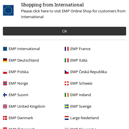
Shopping from International
Please click here to visit EMP Online Shop for customers from
Vores kundeservice er klar til at hjælpe
International
Åben i dag indtil kl.: 16:00.
Mere information
Ok
Start chat
EMP International
EMP France
Kundeservice
EMP Deutschland
EMP Italia
Hjælp
EMP Polska
EMP Česká Republika
Returpolitik
EMP Norge
EMP Schweiz
Returnér en vare
EMP Suomi
EMP Ireland
Generel størrelsesguide
EMP United Kingdom
EMP Sverige
Afslut mit Backstage Club medlemskab
EMP Danmark
Large Nederland