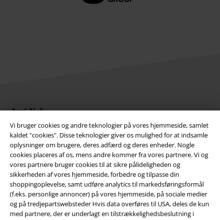
Juridisk
Vi bruger cookies og andre teknologier på vores hjemmeside, samlet
Salgs-, medlems- & leveringsbetingelser
kaldet "cookies". Disse teknologier giver os mulighed for at indsamle
oplysninger om brugere, deres adfærd og deres enheder. Nogle
Om EMP Danmark
cookies placeres af os, mens andre kommer fra vores partnere. Vi og
vores partnere bruger cookies til at sikre pålideligheden og
Persondatapolitik
sikkerheden af ​​vores hjemmeside, forbedre og tilpasse din
shoppingoplevelse, samt udføre analytics til markedsføringsformål
(f.eks. personlige annoncer) på vores hjemmeside, på sociale medier
Bortskaffelse af affald og miljøbeskyttelse
og på tredjepartswebsteder Hvis data overføres til USA, deles de kun
med partnere, der er underlagt en tilstrækkelighedsbeslutning i
Overensstemmelseserklæring