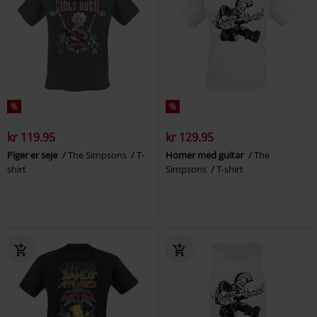
%
%
kr 119.95
kr 129.95
Piger er seje
The Simpsons
T-
Homer med guitar
The
shirt
Simpsons
T-shirt