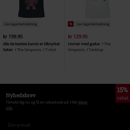
Lav lagerbeholdning
%
Lav lagerbeholdning
kr 199.95
kr 129.95
Alle de bedste bands er tilknyttet
Homer med guitar
The
Satan
The Simpsons
T-shirt
Simpsons
Tanktop
15%
Nyhedsbrev
rabat
Tilmeld dig nu og få en rabatkode på 15%!
Mere
info