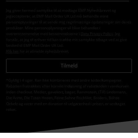
Jeg giver hermed samtykke til at modtage EMP Nyhedsbrevet og
jegaccepterer, at EMP Mail Order UK Ltd må behandle mine
personoplysninger til at sende mig regelmæssige opdateringer om deres
produkter. Mine personoplysninger vil blive behandlet i
overensstemmelse med bestemmelserne i
Data Privacy Policy
. Jeg
forstår, at jeg til enhver tid kan trække mit samtykke tilbage ved at give
besked til EMP Mail Order UK Ltd.
Klik her
for at afmelde nyhedsbrevet.
Tilmeld
*Gyldig i 4 uger. Kan ikke kombineres med andre koder/kampagner.
Rabatten fratrækkes efter korrekt indløsning af rabatkoden i varekurven
inden checkout. Medier, gavekort, bøger, Rammstein, (Till) Lindemann,
Die Ärzte, Die Toten Hosen, Feine Sahne Fischfilet, Broilers, Böhse
Onkelz og varer med en donation til velgørenhed i prisen, er undtaget
rabat.