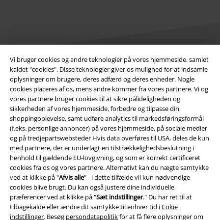
Vi bruger cookies og andre teknologier på vores hjemmeside, samlet
kaldet "cookies". Disse teknologier giver os mulighed for at indsamle
oplysninger om brugere, deres adfærd og deres enheder. Nogle
Juridisk
cookies placeres af os, mens andre kommer fra vores partnere. Vi og
Salgs-, medlems- & leveringsbetingelser
vores partnere bruger cookies til at sikre pålideligheden og
sikkerheden af ​​vores hjemmeside, forbedre og tilpasse din
shoppingoplevelse, samt udføre analytics til markedsføringsformål
Om EMP Danmark
(f.eks. personlige annoncer) på vores hjemmeside, på sociale medier
og på tredjepartswebsteder Hvis data overføres til USA, deles de kun
Persondatapolitik
med partnere, der er underlagt en tilstrækkelighedsbeslutning i
henhold til gældende EU-lovgivning, og som er korrekt certificeret
Bortskaffelse af affald og miljøbeskyttelse
cookies fra os og vores partnere. Alternativt kan du nægte samtykke
ved at klikke på "
Afvis alle
" - i dette tilfælde vil kun nødvendige
Overensstemmelseserklæring
cookies blive brugt. Du kan også justere dine individuelle
præferencer ved at klikke på "
Sæt indstillinger
." Du har ret til at
tilbagekalde eller ændre dit samtykke til enhver tid i
Cokie
Oplysninger om tilgængelighed
indstillinger
. Besøg
persondatapolitik
for at få flere oplysninger om