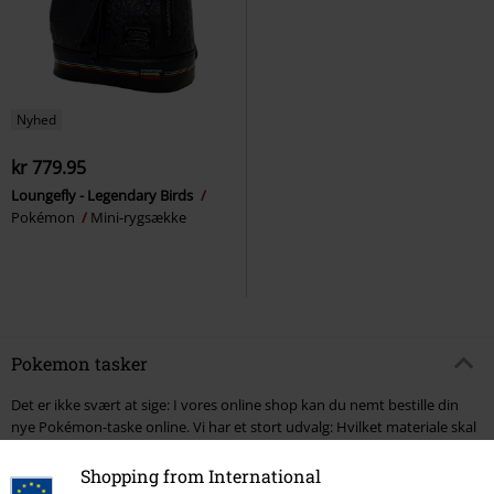
Nyhed
kr 779.95
Loungefly - Legendary Birds
Pokémon
Mini-rygsække
Pokemon tasker
Det er ikke svært at sige: I vores online shop kan du nemt bestille din
nye Pokémon-taske online. Vi har et stort udvalg: Hvilket materiale skal
din Pokémon-taske være lavet af? Hvilke farver kan du bedst lide?
Hvilken Pokémon-taske passer bedst til din stil? Du kan finde mange
Shopping from International
forskellige modeller i vores online shop. Så tag dig god tid til at kigge dig