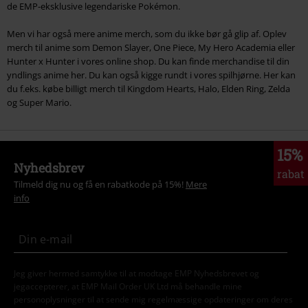
de EMP-eksklusive legendariske Pokémon.
Men vi har også mere anime merch, som du ikke bør gå glip af. Oplev
merch til anime som Demon Slayer, One Piece, My Hero Academia eller
Hunter x Hunter i vores online shop. Du kan finde merchandise til din
yndlings anime her. Du kan også kigge rundt i vores spilhjørne. Her kan
du f.eks. købe billigt merch til Kingdom Hearts, Halo, Elden Ring, Zelda
og Super Mario.
15%
Nyhedsbrev
rabat
Tilmeld dig nu og få en rabatkode på 15%!
Mere
info
Jeg giver hermed samtykke til at modtage EMP Nyhedsbrevet og
jegaccepterer, at EMP Mail Order UK Ltd må behandle mine
personoplysninger til at sende mig regelmæssige opdateringer om deres