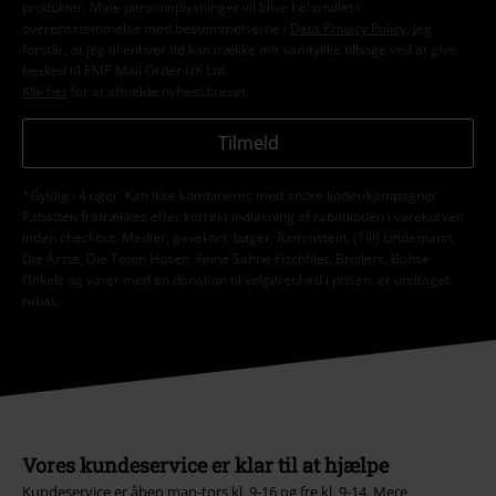
produkter. Mine personoplysninger vil blive behandlet i
overensstemmelse med bestemmelserne i
Data Privacy Policy
. Jeg
forstår, at jeg til enhver tid kan trække mit samtykke tilbage ved at give
besked til EMP Mail Order UK Ltd.
Klik her
for at afmelde nyhedsbrevet.
Tilmeld
*Gyldig i 4 uger. Kan ikke kombineres med andre koder/kampagner.
Rabatten fratrækkes efter korrekt indløsning af rabatkoden i varekurven
inden checkout. Medier, gavekort, bøger, Rammstein, (Till) Lindemann,
Die Ärzte, Die Toten Hosen, Feine Sahne Fischfilet, Broilers, Böhse
Onkelz og varer med en donation til velgørenhed i prisen, er undtaget
rabat.
Vores kundeservice er klar til at hjælpe
Kundeservice er åben man-tors kl. 9-16 og fre kl. 9-14.
Mere