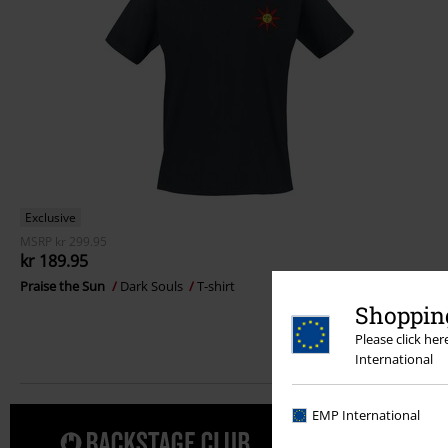
Exclusive
MSRP
kr 299.95
kr 189.95
Praise the Sun
Dark Souls
T-shirt
Shopping
Please click he
International
EMP International
Forkæl dig