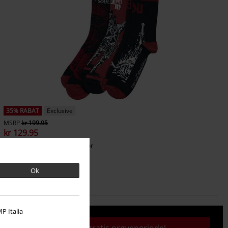
35% RABAT
Exclusive
MSRP
kr 199.95
kr 129.95
Bonfire
Dark Souls
Sokker
Ok
P Italia