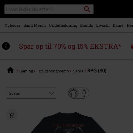
Gå til
Søg
Søg
hovedindhold
sortiment
Nyheder
Band Merch
Underholdning
Brands
Livsstil
Dame
Her
Spar op til 70% og 15% EKSTRA*
RPG (80)
Gaming
Top gamingmerch
Genre