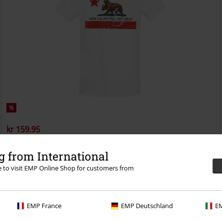
%
kr 159.95
New California Republic
Fallout
T-shirt
 from International
re to visit EMP Online Shop for customers from
EMP France
EMP Deutschland
EM
 selv med en 30-dages prøveperiode på vores BACKSTAGE