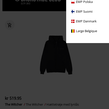
EMP Polska
CLUB
EMP Suomi
EMP Danmark
Large Belgique
kr 519.95
The Witcher
The Witcher
Hættetrøje med lynlås