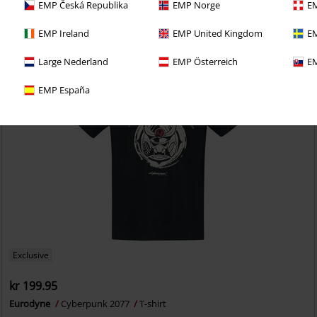
EMP Česká Republika
EMP Norge
EM
EMP Ireland
EMP United Kingdom
EM
Large Nederland
EMP Österreich
EM
EMP España
Exclusive
kr 199.95
Eurodyne
Cyberpunk 2077
T-shirt