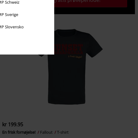
Aktivér din gratis prøveperiode!
P Schweiz
P Sverige
P Slovensko
kr 199.95
En frisk fornøjelse!
Fallout
T-shirt