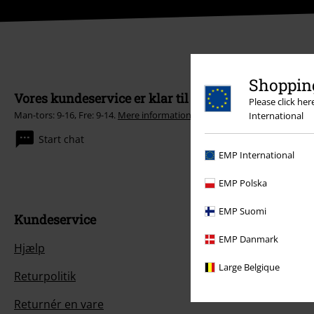
Shopping
Vores kundeservice er klar til at hjælpe
Please click he
Man-tors: 9-16, Fre: 9-14.
Mere information
International
Start chat
EMP International
EMP Polska
EMP Suomi
Kundeservice
EMP Danmark
Hjælp
Large Belgique
Returpolitik
Returnér en vare