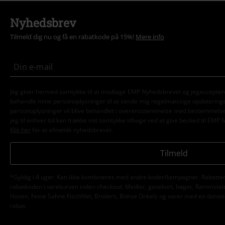
Nyhedsbrev
Tilmeld dig nu og få en rabatkode på 15%!
Mere info
Jeg giver hermed samtykke til at modtage EMP Nyhedsbrevet og jegaccepter
behandle mine personoplysninger til at sende mig regelmæssige opdatering
personoplysninger vil blive behandlet i overensstemmelse med bestemmels
jeg til enhver tid kan trække mit samtykke tilbage ved at give besked til EMP 
Klik her
for at afmelde nyhedsbrevet.
Tilmeld
*Gyldig i 4 uger. Kan ikke kombineres med andre koder/kampagner. Rabatten 
rabatkoden i varekurven inden checkout. Medier, gavekort, bøger, Rammstein,
Hosen, Feine Sahne Fischfilet, Broilers, Böhse Onkelz og varer med en donatio
rabat.