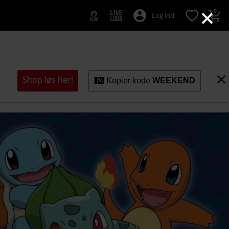
×
0
Log ind
Shop løs her!
Kopier kode
WEEKEND