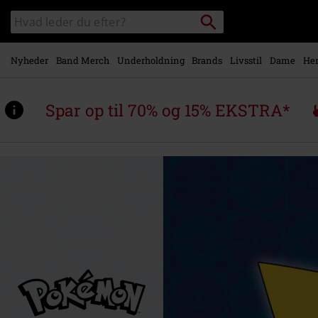
Gå til
Søg
Søg
hovedindhold
sortiment
Nyheder
Band Merch
Underholdning
Brands
Livsstil
Dame
Her
Spar op til 70% og 15% EKSTRA*