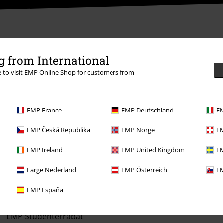
 from International
re to visit EMP Online Shop for customers from
EMP France
EMP Deutschland
EM
EMP Česká Republika
EMP Norge
EM
EMP Ireland
EMP United Kingdom
EM
Til dig
Large Nederland
EMP Österreich
EM
Konkurrencer
EMP España
Bestil EMP-gavekort
EMP Studenterrabat