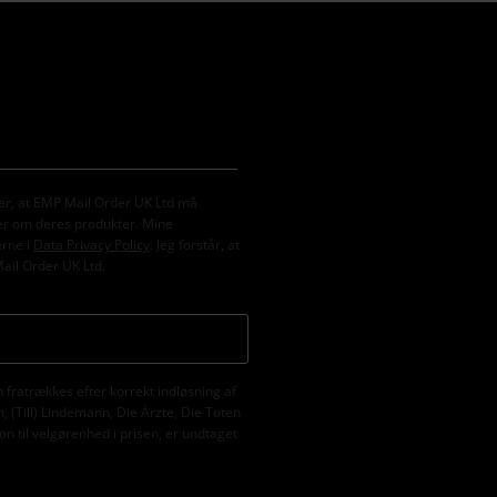
er, at EMP Mail Order UK Ltd må
er om deres produkter. Mine
erne i
Data Privacy Policy
. Jeg forstår, at
Mail Order UK Ltd.
fratrækkes efter korrekt indløsning af
 (Till) Lindemann, Die Ärzte, Die Toten
n til velgørenhed i prisen, er undtaget