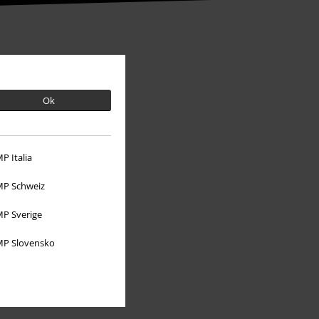
Ok
P Italia
P Schweiz
P Sverige
Mere EMP
P Slovensko
Partnerprogram
Bæredygtighed