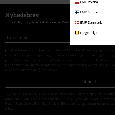
EMP Polska
EMP Suomi
Nyhedsbrev
Tilmeld dig nu og få en rabatkode på 15%!
Mere info
EMP Danmark
Large Belgique
Jeg giver hermed samtykke til at modtage EMP Nyhedsbrevet og jegaccepter
behandle mine personoplysninger til at sende mig regelmæssige opdatering
personoplysninger vil blive behandlet i overensstemmelse med bestemmels
jeg til enhver tid kan trække mit samtykke tilbage ved at give besked til EMP 
Klik her
for at afmelde nyhedsbrevet.
Tilmeld
*Gyldig i 4 uger. Kan ikke kombineres med andre koder/kampagner. Rabatten 
rabatkoden i varekurven inden checkout. Medier, gavekort, bøger, Rammstein,
Hosen, Feine Sahne Fischfilet, Broilers, Böhse Onkelz og varer med en donatio
rabat.