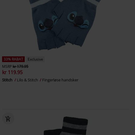
33% RABAT
Exclusive
MSRP
kr 179.95
kr 119.95
Stitch
Lilo & Stitch
Fingerløse handsker