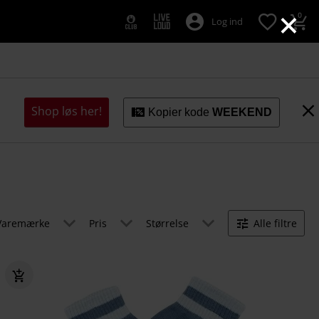
×
0
Log ind
Shop løs her!
Kopier kode
WEEKEND
Varemærke
Pris
Størrelse
Alle filtre