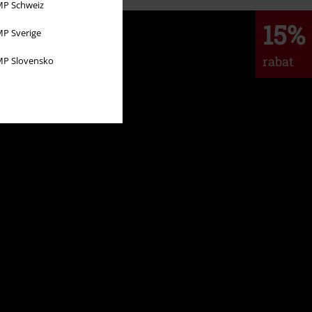
P Schweiz
15%
P Sverige
rabat
P Slovensko