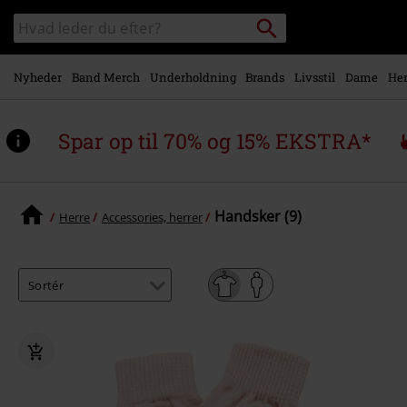
Gå til
Søg
Søg
hovedindhold
sortiment
Nyheder
Band Merch
Underholdning
Brands
Livsstil
Dame
Her
Spar op til 70% og 15% EKSTRA*
Handsker (9)
Herre
Accessories, herrer