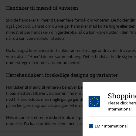
Handsker til mænd til vinteren
Skolde handsker til mænd tjener flere formål om vinteren. De holder d
også godt ud. Uanset om du vælger handsker med korte fingre eller den 
mindst et par handsker i din garderobe, så du kan klare kulden i den "mørk
når du kan være stilfuld i stedet?
Du kan også kombinere dette tilbehør med mange andre varer fra vores 
vores afsnit "Huer" i denne sammenhæng! Det er bedst at holde sig inden
understrege din modesans endnu bedre.
Herrehandsker i forskellige designs og varianter
Handsker til mænd til vinteren behøver bestemt ikke kun at være funktion
tilpas med det tilbehør, du bærer, finder du en række modeller i vores s
Shopping
ned til håndleddet, men nogle gange går de lidt længere. Hvis du f.eks. ha
Please click he
på en køligere dag, uanset årsagen, vil du sandsynligvis sætte pris på ha
International
Hvis du ønsker et mere diskret look, der passer ind i dine handsker, kan
modeller. Du kan kombinere dem med jakker og hættetrøjer. Hvis du vil h
EMP International