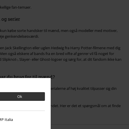
ellige fan-temaer.
 og serier
e kun købe sorte handsker til mænd, men også modeller med motiver,
høje genkendelsesværdi.
ten Jack Skellington eller uglen Hedwig fra Harry Potter-filmene med dig
en også elskere af bands fra en bred vifte af genrer vil få noget for
lipknot-, Slayer- eller Ghost-logoer og sørg for, at dit fandom ikke kan
har du brug for til mænd?
 shop fås i én størrelse. Materialerne af høj kvalitet tilpasser sig din
uden.
Ok
kymre dig om størrelser eller andet. Her er det et spørgsmål om at finde
e den.
P Italia