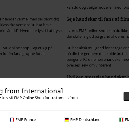
kan du dog vælge modeller med forsk
Seje handsker til fans af film
ine hænder varme, men ser samtidig
klassiske version: Du bør have
e årstid". Hvem har lyst til at fryse,
I vores EMP online shop kan du ikk
der skiller sig ud på grund af deres 
EMP online shop. Tag et kig på
Du har altså mulighed for at tage en
 for én farvegruppe for at
på din tur gennem den kolde årstid. M
pengene. Få dine herrehandsker med S
overses, selv om vinteren!
Hvilken størrelse handsker 
elle. Og fordi du skal føle dig godt
ortiment. Nogle gange går de helt
De fleste herrehandsker fra EMP online
 from International
r besluttet dig for at bære en T-shirt
hånds form og føles behagelige på h
re to visit EMP Online Shop for customers from
ndsker, der når næsten til albuen.
Det er derfor, du ikke behøver at be
 du vælge en af de ensfarvede
din yndlingsmodel, købe den og bær
ave et særligt iøjnefaldende look,
EMP France
EMP Deutschland
EM