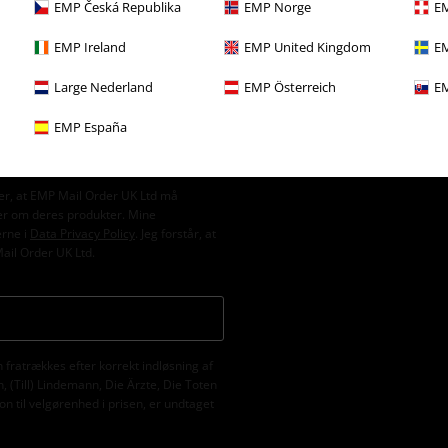
EMP Česká Republika
EMP Norge
EM
EMP Ireland
EMP United Kingdom
EM
Large Nederland
EMP Österreich
EM
EMP España
er, at EMP Mail Order UK Ltd må
er om deres produkter. Mine
erne i
Data Privacy Policy
. Jeg forstår, at
Mail Order UK Ltd.
fratrækkes efter korrekt indløsning af
 (Till) Lindemann, Die Ärzte, Die Toten
n til velgørenhed i prisen, er undtaget