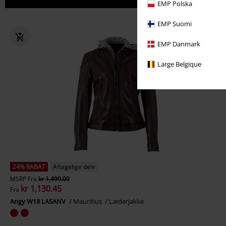
EMP Polska
EMP Suomi
EMP Danmark
Large Belgique
24% RABAT
Aftagelige dele
MSRP
Fra
kr 1,499.00
kr 1,130.45
Fra
Angy W18 LASANV
Mauritius
Læderjakke