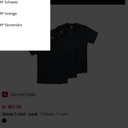
P Schweiz
P Sverige
P Slovensko
%
Sæt med 3 dele
kr 407.95
Dickies T-shirt - 3-pak
Dickies
T-shirt