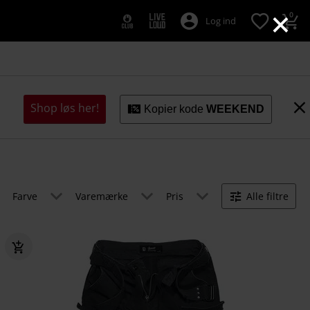
×
0
Log ind
Shop løs her!
Kopier kode
WEEKEND
Farve
Varemærke
Pris
Alle filtre