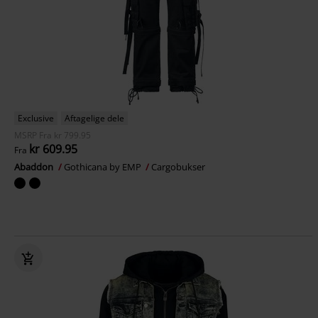
Exclusive
Aftagelige dele
MSRP
Fra
kr 799.95
kr 609.95
Fra
Abaddon
Gothicana by EMP
Cargobukser