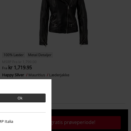
100% Læder
Metal Detaljer
MSRP
Fra
kr 1,799.00
kr 1,719.95
Fra
Happy Silver
Mauritius
Læderjakke
Ok
P Italia
Aktivér din gratis prøveperiode!