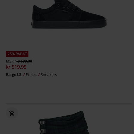
25% RABAT
MSRP
kr 699.00
kr 519.95
Barge LS
Etnies
Sneakers