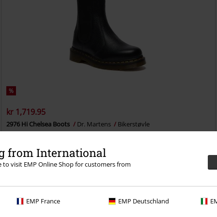
%
kr 1,719.95
2976 Hi Chelsea Boots
Dr. Martens
Bikerstøvle
 from International
re to visit EMP Online Shop for customers from
 selv med en 30-dages prøveperiode på vores BACKSTAGE
EMP France
EMP Deutschland
EM