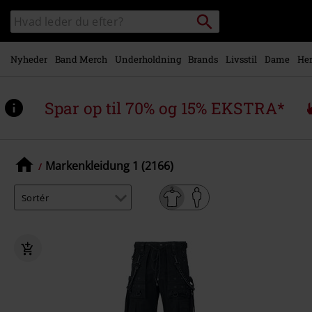
Gå til
Søg
Søg
hovedindhold
sortiment
Nyheder
Band Merch
Underholdning
Brands
Livsstil
Dame
Her
Spar op til 70% og 15% EKSTRA*
Markenkleidung 1 (2166)