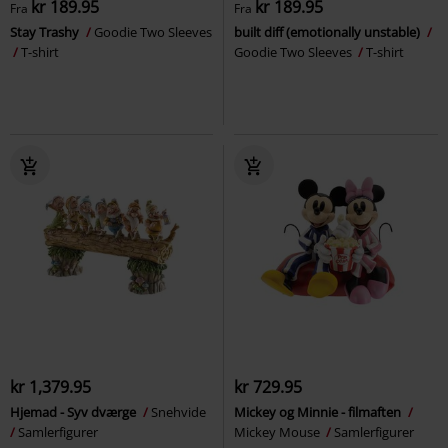
kr 189.95
kr 189.95
Fra
Fra
Stay Trashy
Goodie Two Sleeves
built diff (emotionally unstable)
T-shirt
Goodie Two Sleeves
T-shirt
kr 1,379.95
kr 729.95
Hjemad - Syv dværge
Snehvide
Mickey og Minnie - filmaften
Samlerfigurer
Mickey Mouse
Samlerfigurer