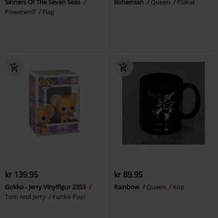
Sinners Of The Seven Seas
Bohemian
Queen
Plakat
Powerwolf
Flag
kr 139.95
kr 89.95
Gokko - Jerry Vinylfigur 2353
Rainbow
Queen
Kop
Tom And Jerry
Funko Pop!