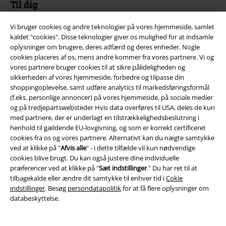
Til dig
Konkurrencer
Vi bruger cookies og andre teknologier på vores hjemmeside, samlet
kaldet "cookies". Disse teknologier giver os mulighed for at indsamle
Bestil EMP-gavekort
oplysninger om brugere, deres adfærd og deres enheder. Nogle
cookies placeres af os, mens andre kommer fra vores partnere. Vi og
EMP Studenterrabat
vores partnere bruger cookies til at sikre pålideligheden og
sikkerheden af ​​vores hjemmeside, forbedre og tilpasse din
EMP Backstage Club
shoppingoplevelse, samt udføre analytics til markedsføringsformål
(f.eks. personlige annoncer) på vores hjemmeside, på sociale medier
og på tredjepartswebsteder Hvis data overføres til USA, deles de kun
med partnere, der er underlagt en tilstrækkelighedsbeslutning i
henhold til gældende EU-lovgivning, og som er korrekt certificeret
Mere EMP
cookies fra os og vores partnere. Alternativt kan du nægte samtykke
ved at klikke på "
Afvis alle
" - i dette tilfælde vil kun nødvendige
Partnerprogram
cookies blive brugt. Du kan også justere dine individuelle
præferencer ved at klikke på "
Sæt indstillinger
." Du har ret til at
Bæredygtighed
tilbagekalde eller ændre dit samtykke til enhver tid i
Cokie
indstillinger
. Besøg
persondatapolitik
for at få flere oplysninger om
databeskyttelse.