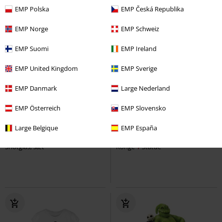
EMP Polska
EMP Česká Republika
EMP Norge
EMP Schweiz
EMP Suomi
EMP Ireland
EMP United Kingdom
EMP Sverige
EMP Danmark
Large Nederland
EMP Österreich
EMP Slovensko
kr 129.95
kr 649.95
Large Belgique
EMP España
Metal Is Religion
Powerwolf
Naturens balance
Løvernes
Shotglas, sæt
Konge
Statue