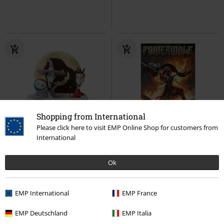
Shopping from International
Please click here to visit EMP Online Shop for customers from
International
kr 799.95
kr 199.95
Ok
Lock, Shock, and Barrel
The
Wildlive
Powerwolf
Flag
Nightmare Before Christmas
Samlerfigurer
EMP International
EMP France
EMP Deutschland
EMP Italia