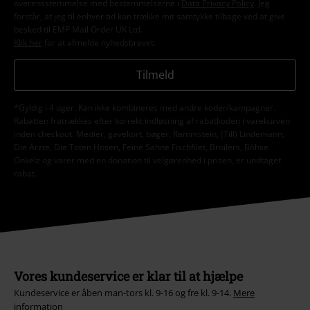
overensstemmelse med bestemmelserne i
Data Privacy Policy
. Jeg
forstår, at jeg til enhver tid kan trække mit samtykke tilbage ved at give
besked til EMP Mail Order UK Ltd.
Klik her
for at afmelde nyhedsbrevet.
Tilmeld
*Gyldig i 4 uger. Kan ikke kombineres med andre koder/kampagner.
Rabatten fratrækkes efter korrekt indløsning af rabatkoden i varekurven
inden checkout. Medier, gavekort, bøger, Rammstein, (Till) Lindemann,
Die Ärzte, Die Toten Hosen, Feine Sahne Fischfilet, Broilers, Böhse
Onkelz og varer med en donation til velgørenhed i prisen, er undtaget
rabat.
Vores kundeservice er klar til at hjælpe
Kundeservice er åben man-tors kl. 9-16 og fre kl. 9-14.
Mere
information