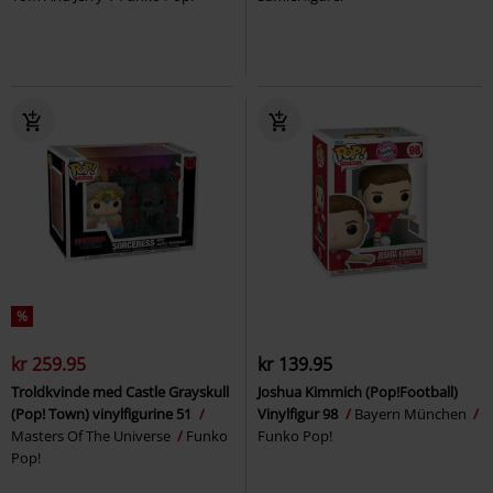
%
kr 259.95
kr 139.95
Troldkvinde med Castle Grayskull
Joshua Kimmich (Pop!Football)
(Pop! Town) vinylfigurine 51
Vinylfigur 98
Bayern München
Masters Of The Universe
Funko
Funko Pop!
Pop!