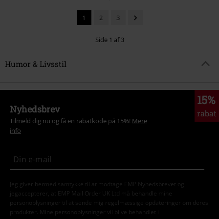
1
2
3
Side 1 af 3
Humor & Livsstil
15%
Nyhedsbrev
rabat
Tilmeld dig nu og få en rabatkode på 15%!
Mere
info
Jeg giver hermed samtykke til at modtage EMP Nyhedsbrevet og
jegaccepterer, at EMP Mail Order UK Ltd må behandle mine
personoplysninger til at sende mig regelmæssige opdateringer om deres
produkter. Mine personoplysninger vil blive behandlet i