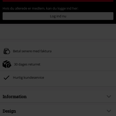
Hvis du allerede er medlem, kan du logge ind her:
Log ind nu
Betal senere med faktura
30 dages returret
Hurtig kundeservice
Information
Artikelnr.
438116
Design