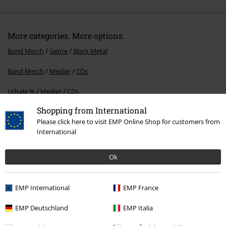
More categories. More options.
Band Merch
Genre
Black Metal
Band Merch
Medier
CDs
Udsalg %
Medier
CDs
Shopping from International
Please click here to visit EMP Online Shop for customers from
International
15%
Nyhedsbrev
rabat
Tilmeld dig nu og få en rabatkode på 15%!
Mere
Ok
info
EMP International
EMP France
EMP Deutschland
EMP Italia
Jeg giver hermed samtykke til at modtage EMP Nyhedsbrevet og