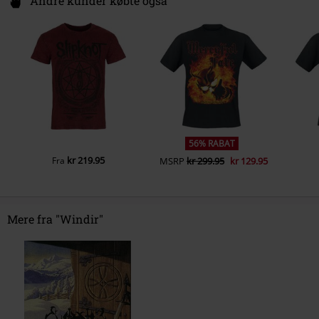
Andre kunder købte også
56% RABAT
kr 219.95
Fra
MSRP
kr 299.95
kr 129.95
Mere fra "Windir"