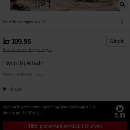
Mere fra kategorien "CD"
kr 109.95
Windir
Pris inkl. moms, fragt tillægges
1184 | CD | Windir
Mere produktinformation
På lager
Spar på fragtomkostningerne og prøv Backstage Club
direkte gratis i 30 dage:
Tilføj prøvemedlemskab til kurven