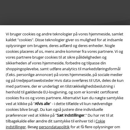
Vi bruger cookies og andre teknologier på vores hjemmeside, samlet
kaldet "cookies". Disse teknologier giver os mulighed for at indsamle
oplysninger om brugere, deres adfærd og deres enheder. Nogle
cookies placeres af os, mens andre kommer fra vores partnere. Vi og
Juridisk
vores partnere bruger cookies til at sikre pålideligheden og
sikkerheden af ​​vores hjemmeside, forbedre og tilpasse din
Salgs-, medlems- & leveringsbetingelser
shoppingoplevelse, samt udføre analytics til markedsføringsformål
(f.eks. personlige annoncer) på vores hjemmeside, på sociale medier
Om EMP Danmark
og på tredjepartswebsteder Hvis data overføres til USA, deles de kun
med partnere, der er underlagt en tilstrækkelighedsbeslutning i
Persondatapolitik
henhold til gældende EU-lovgivning, og som er korrekt certificeret
cookies fra os og vores partnere. Alternativt kan du nægte samtykke
Bortskaffelse af affald og miljøbeskyttelse
ved at klikke på "
Afvis alle
" - i dette tilfælde vil kun nødvendige
cookies blive brugt. Du kan også justere dine individuelle
præferencer ved at klikke på "
Sæt indstillinger
." Du har ret til at
Overensstemmelseserklæring
tilbagekalde eller ændre dit samtykke til enhver tid i
Cokie
indstillinger
. Besøg
persondatapolitik
for at få flere oplysninger om
Oplysninger om tilgængelighed