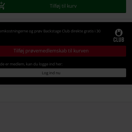
Tilføj til kurv
omkostningerne og prøv Backstage Club direkte gratis i 30
Tilføj prøvemedlemskab til kurven
ede er medlem, kan du logge ind her:
Log ind nu