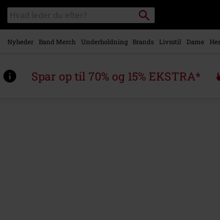
Gå til
Søg
Søg
hovedindhold
sortiment
Nyheder
Band Merch
Underholdning
Brands
Livsstil
Dame
Her
Spar op til 70% og 15% EKSTRA*
https://www.emp-
shop.dk/p/1993/604933St.html