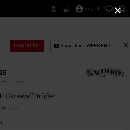
×
0
Log ind
Shop løs her!
Kopier kode
WEEKEND
95
, fragt tillægges
LP | KrawallBrüder
nformation
il