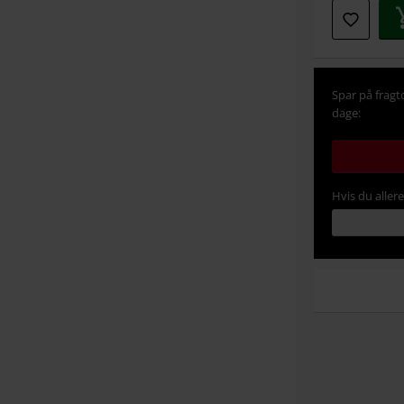
Spar på fragt
dage:
Hvis du aller