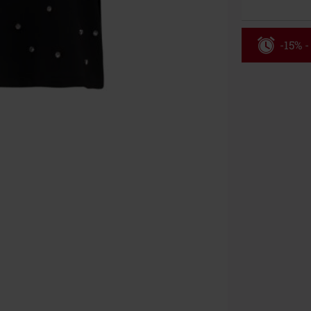
-15% -
Rabatko
Gælder indtil 
Kun online. M
Efter du har i
Kan ikke komb
bøger, medier,
Ärzte, Die Tot
donationsbidr