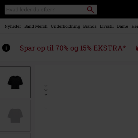
Gå til
Søg
Søg
hovedindhold
sortiment
Nyheder
Band Merch
Underholdning
Brands
Livsstil
Dame
Her
Spar op til 70% og 15% EKSTRA*
https://www.emp-
shop.dk/p/3%2F4-
c-
sw-
je44an/574964.html