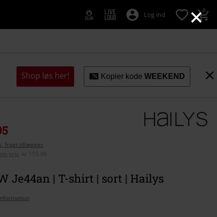
×
0
Log ind
Shop løs her!
Kopier kode
WEEKEND
95
, fragt tillægges
te pris
:
kr 155.96
W Je44an | T-shirt | sort | Hailys
nformation