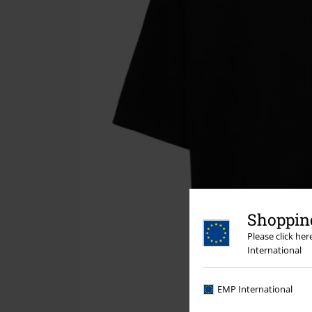
Shopping
Please click he
International
EMP International