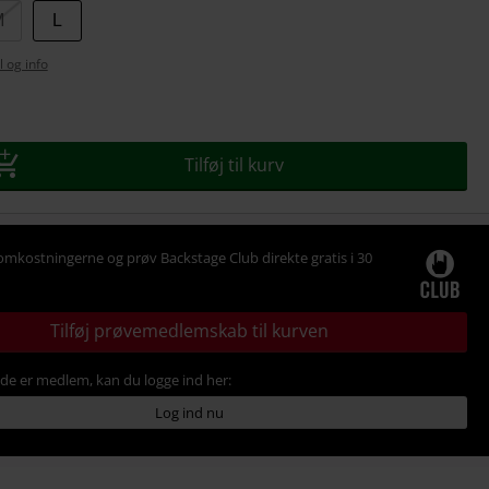
M
L
l og info
se
Tilføj til kurv
omkostningerne og prøv Backstage Club direkte gratis i 30
Tilføj prøvemedlemskab til kurven
ede er medlem, kan du logge ind her:
Log ind nu