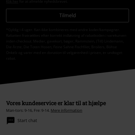
Klik her
for at afmelde nyhedsbrevet.
Tilmeld
*Gyldig i 4 uger. Kan ikke kombineres med andre koder/kampagner.
Rabatten fratrækkes efter korrekt indløsning af rabatkoden i varekurven
inden checkout. Medier, gavekort, bøger, Rammstein, (Till) Lindemann,
Die Ärzte, Die Toten Hosen, Feine Sahne Fischfilet, Broilers, Böhse
Onkelz og varer med en donation til velgørenhed i prisen, er undtaget
rabat.
Vores kundeservice er klar til at hjælpe
Man-tors: 9-16, Fre: 9-14.
Mere information
Start chat