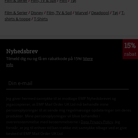
Film & Serier
Film, TV & Spil
Film
Tøj
Film & Serier
Disney
Film, TV & Spil
Marvel
Deadpool
Tøj
T-
shirts & toppe
T-Shirts
15%
Nyhedsbrev
rabat
Tilmeld dig nu og få en rabatkode på 15%!
Mere
info
Jeg giver hermed samtykke til at modtage EMP Nyhedsbrevet og
jegaccepterer, at EMP Mail Order UK Ltd må behandle mine
personoplysninger til at sende mig regelmæssige opdateringer om deres
produkter. Mine personoplysninger vil blive behandlet i
overensstemmelse med bestemmelserne i
Data Privacy Policy
. Jeg
forstår, at jeg til enhver tid kan trække mit samtykke tilbage ved at give
besked til EMP Mail Order UK Ltd.