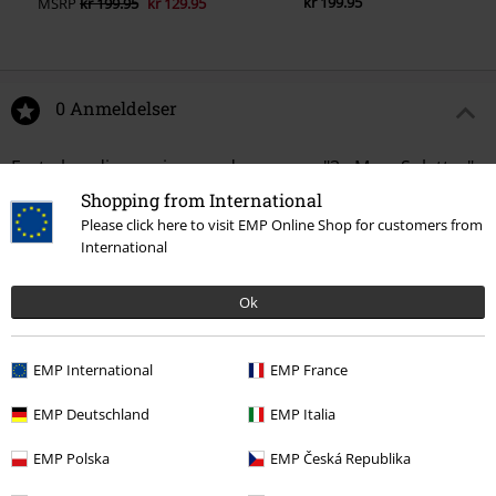
kr 199.95
MSRP
kr 199.95
kr 129.95
0 Anmeldelser
Fortæl os din mening om denne vare "3 - Merc Splatter".
Shopping from International
Skriv anmeldelse
Please click here to visit EMP Online Shop for customers from
International
Ok
EMP International
EMP France
EMP Deutschland
EMP Italia
EMP Polska
EMP Česká Republika
Senest besøgt