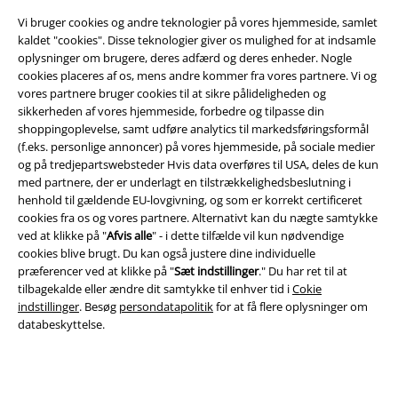
Vi bruger cookies og andre teknologier på vores hjemmeside, samlet
kaldet "cookies". Disse teknologier giver os mulighed for at indsamle
EMP app
oplysninger om brugere, deres adfærd og deres enheder. Nogle
Download den nye EMP app gratis og få glæde af alle forbedringerne
cookies placeres af os, mens andre kommer fra vores partnere. Vi og
og fordelene!
vores partnere bruger cookies til at sikre pålideligheden og
sikkerheden af ​​vores hjemmeside, forbedre og tilpasse din
shoppingoplevelse, samt udføre analytics til markedsføringsformål
(f.eks. personlige annoncer) på vores hjemmeside, på sociale medier
og på tredjepartswebsteder Hvis data overføres til USA, deles de kun
med partnere, der er underlagt en tilstrækkelighedsbeslutning i
A Warner Music Group Company
henhold til gældende EU-lovgivning, og som er korrekt certificeret
cookies fra os og vores partnere. Alternativt kan du nægte samtykke
ved at klikke på "
Afvis alle
" - i dette tilfælde vil kun nødvendige
cookies blive brugt. Du kan også justere dine individuelle
præferencer ved at klikke på "
Sæt indstillinger
." Du har ret til at
tilbagekalde eller ændre dit samtykke til enhver tid i
Cokie
indstillinger
. Besøg
persondatapolitik
for at få flere oplysninger om
databeskyttelse.