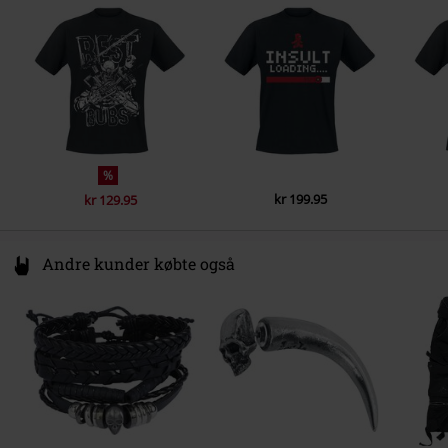
Farve
Germany
sort
Regularweight
productsafety@universal-music.com
%
kr 199.95
kr 129.95
Andre kunder købte også