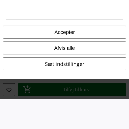
Juridisk
Salgs-, medlems- & leveringsbetingelser
Accepter
Om EMP Danmark
Afvis alle
Persondatapolitik
Sæt indstillinger
Bortskaffelse af affald og miljøbeskyttelse
Overensstemmelseserklæring
Tilføj til kurv
Oplysninger om tilgængelighed
Cokie indstillinger
Bekræft annullering