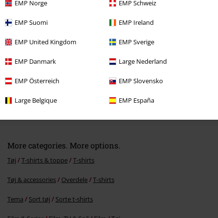
EMP Norge
EMP Schweiz
EMP Suomi
EMP Ireland
EMP United Kingdom
EMP Sverige
EMP Danmark
Large Nederland
EMP Österreich
EMP Slovensko
20% RABAT
Large Belgique
EMP España
MSRP
kr 199.95
kr 159.95
More categories. More options.
Tøj
T-shirts & toppe
T-shirts
Tøj & accessories
Overdele
T-shirts
Tema
Sort tøj
Sorte t-shirts