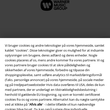
Vi bruger cookies og andre teknologier på vores hjemmeside, samlet
kaldet "cookies". Disse teknologier giver os mulighed for at indsamle
oplysninger om brugere, deres adfærd og deres enheder. Nogle
cookies placeres af os, mens andre kommer fra vores partnere. Vi og
Juridisk
vores partnere bruger cookies til at sikre pålideligheden og
sikkerheden af ​​vores hjemmeside, forbedre og tilpasse din
Salgs-, medlems- & leveringsbetingelser
shoppingoplevelse, samt udføre analytics til markedsføringsformål
(f.eks. personlige annoncer) på vores hjemmeside, på sociale medier
Om EMP Danmark
og på tredjepartswebsteder Hvis data overføres til USA, deles de kun
med partnere, der er underlagt en tilstrækkelighedsbeslutning i
henhold til gældende EU-lovgivning, og som er korrekt certificeret
Persondatapolitik
cookies fra os og vores partnere. Alternativt kan du nægte samtykke
ved at klikke på "
Afvis alle
" - i dette tilfælde vil kun nødvendige
Bortskaffelse af affald og miljøbeskyttelse
cookies blive brugt. Du kan også justere dine individuelle