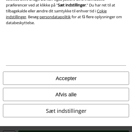
præferencer ved at klikke på "
Sæt indstillinger
." Du har ret til at
Overensstemmelseserklæring
tilbagekalde eller ændre dit samtykke til enhver tid i
Cokie
indstillinger
. Besøg
persondatapolitik
for at få flere oplysninger om
Oplysninger om tilgængelighed
databeskyttelse.
Cokie indstillinger
Bekræft annullering
Alle priser er inkl. moms. Oplyst leveringstid er et estimat og ikke
garanteret.
© 1986-2026 E.M.P. Merchandising HGmbH
Accepter
Afvis alle
EMP Webshops
Sæt indstillinger
EMP International
EMP France