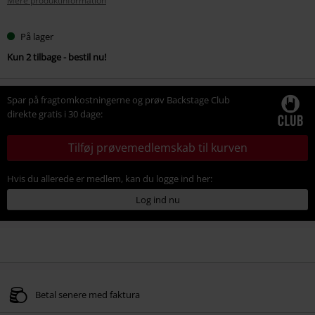
Mere produktinformation
På lager
Kun 2 tilbage - bestil nu!
Spar på fragtomkostningerne og prøv Backstage Club
direkte gratis i 30 dage:
Tilføj prøvemedlemskab til kurven
Hvis du allerede er medlem, kan du logge ind her:
Log ind nu
Betal senere med faktura