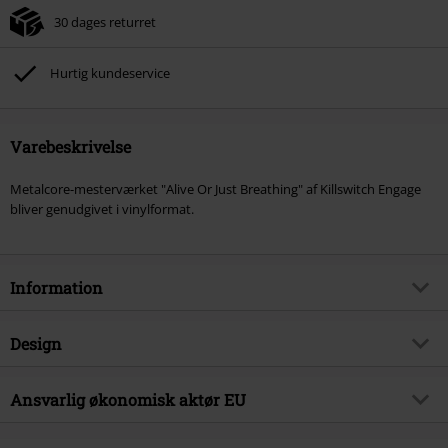
30 dages returret
Hurtig kundeservice
Varebeskrivelse
Metalcore-mesterværket "Alive Or Just Breathing" af Killswitch Engage
bliver genudgivet i vinylformat.
Information
Artikelnr.
584952
Design
Titel
Alive or just breathing
Produkttype
LP
Musikgenre
Ansvarlig økonomisk aktør EU
Metalcore
Medier - Format 1-3
LP
Produktemne
Bands
Warner Music Group Germany Holding GmbH