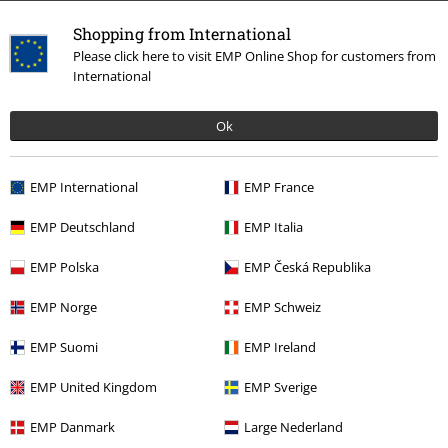
Shopping from International
Please click here to visit EMP Online Shop for customers from
International
More categories. More options.
Band Merch
Medier
Vinyl
Ok
Band Merch
Genre
Core
Metalcore
EMP International
EMP France
Band Merch
Top Bands
Killswitch Engage
EMP Deutschland
EMP Italia
Udsalg %
Medier
Vinyl
EMP Polska
EMP Česká Republika
EMP Norge
EMP Schweiz
15%
Nyhedsbrev
EMP Suomi
EMP Ireland
rabat
Tilmeld dig nu og få en rabatkode på 15%!
Mere
EMP United Kingdom
EMP Sverige
info
EMP Danmark
Large Nederland