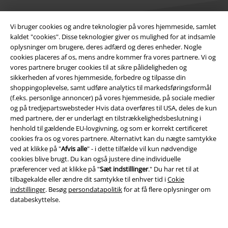
Vi bruger cookies og andre teknologier på vores hjemmeside, samlet
kaldet "cookies". Disse teknologier giver os mulighed for at indsamle
oplysninger om brugere, deres adfærd og deres enheder. Nogle
cookies placeres af os, mens andre kommer fra vores partnere. Vi og
Juridisk
vores partnere bruger cookies til at sikre pålideligheden og
Salgs-, medlems- & leveringsbetingelser
sikkerheden af ​​vores hjemmeside, forbedre og tilpasse din
shoppingoplevelse, samt udføre analytics til markedsføringsformål
(f.eks. personlige annoncer) på vores hjemmeside, på sociale medier
Om EMP Danmark
og på tredjepartswebsteder Hvis data overføres til USA, deles de kun
med partnere, der er underlagt en tilstrækkelighedsbeslutning i
Persondatapolitik
henhold til gældende EU-lovgivning, og som er korrekt certificeret
cookies fra os og vores partnere. Alternativt kan du nægte samtykke
Bortskaffelse af affald og miljøbeskyttelse
ved at klikke på "
Afvis alle
" - i dette tilfælde vil kun nødvendige
cookies blive brugt. Du kan også justere dine individuelle
Overensstemmelseserklæring
præferencer ved at klikke på "
Sæt indstillinger
." Du har ret til at
tilbagekalde eller ændre dit samtykke til enhver tid i
Cokie
indstillinger
. Besøg
persondatapolitik
for at få flere oplysninger om
Oplysninger om tilgængelighed
databeskyttelse.
Cokie indstillinger