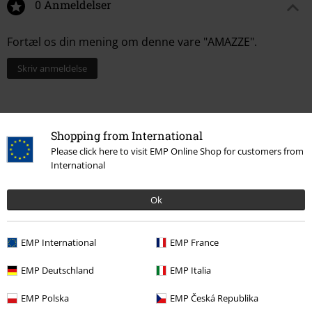
0 Anmeldelser
Fortæl os din mening om denne vare "AMAZZE".
Skriv anmeldelse
Shopping from International
Please click here to visit EMP Online Shop for customers from
International
Ok
EMP International
EMP France
More categories. More options.
EMP Deutschland
EMP Italia
Tøj & accessories
Overdele
Jakker
EMP Polska
EMP Česká Republika
Tøjmærker
Ragwear
Jakker
Vinterjakker