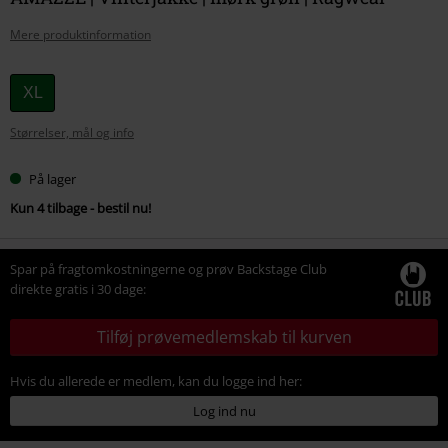
Mere produktinformation
Vælg
XL
din
Størrelser, mål og info
størrelse
På lager
Kun 4 tilbage - bestil nu!
Spar på fragtomkostningerne og prøv Backstage Club
direkte gratis i 30 dage:
Tilføj prøvemedlemskab til kurven
Hvis du allerede er medlem, kan du logge ind her:
Log ind nu