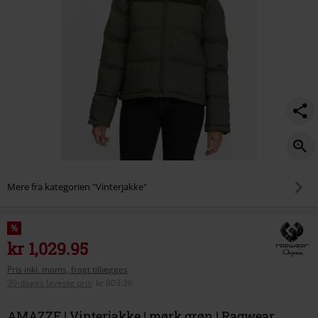
Mere fra kategorien "Vinterjakke"
%
kr 1,029.95
Pris inkl. moms, fragt tillægges
30-dages laveste pris
:
kr 803.36
AMAZZE | Vinterjakke | mørk grøn | Ragwear