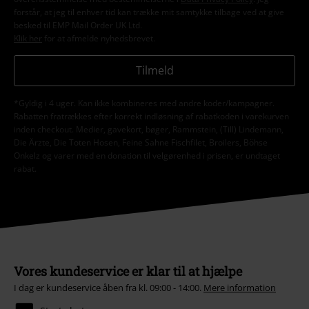
forstår, at jeg til enhver tid kan trække mit samtykke tilbage ved at give
besked til EMP Mail Order UK Ltd.
Klik her
for at afmelde nyhedsbrevet.
Tilmeld
*Gyldig i 4 uger. Kan ikke kombineres med andre koder/kampagner.
Rabatten fratrækkes efter korrekt indløsning af rabatkoden i varekurven
inden checkout. Medier, gavekort, bøger, Rammstein, (Till) Lindemann,
Die Ärzte, Die Toten Hosen, Feine Sahne Fischfilet, Broilers, Böhse
Onkelz og varer med en donation til velgørenhed i prisen, er undtaget
rabat.
Vores kundeservice er klar til at hjælpe
I dag er kundeservice åben fra kl. 09:00 - 14:00.
Mere information