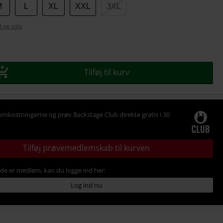
M
L
XL
XXL
3XL
l og info
se
Tilføj til kurv
omkostningerne og prøv Backstage Club direkte gratis i 30
Tilføj prøvemedlemskab til kurven
ede er medlem, kan du logge ind her:
Log ind nu