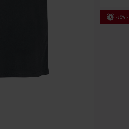
-15% -
Rabatko
Gælder kun de
Kun online. M
Efter du har i
Kan ikke komb
bøger, medier,
Ärzte, Die Tot
donationsbidr