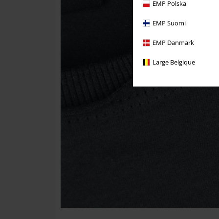
EMP Polska
EMP Suomi
EMP Danmark
Large Belgique