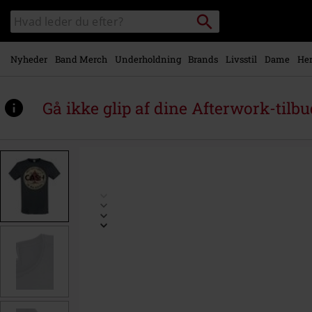
Gå til
Søg
Søg
hovedindhold
sortiment
Nyheder
Band Merch
Underholdning
Brands
Livsstil
Dame
Her
Gå ikke glip af dine Afterwork-tilbu
https://www.emp-
shop.dk/p/amplified-
collection-
-
-
the-
man-
in-
black/574966.html