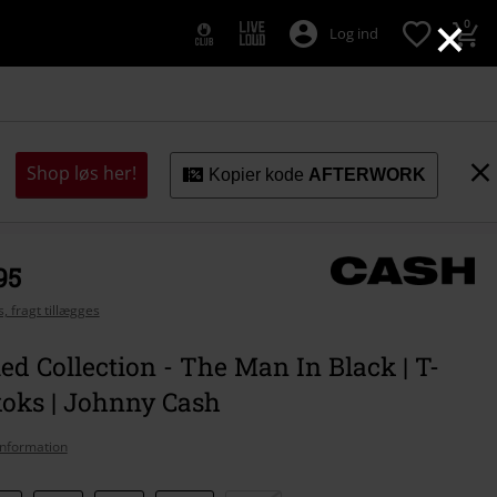
×
0
Log ind
Shop løs her!
Kopier kode
AFTERWORK
95
, fragt tillægges
ed Collection - The Man In Black | T-
 koks | Johnny Cash
nformation