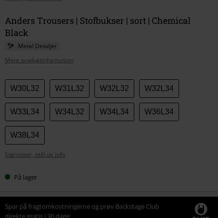
Anders Trousers | Stofbukser | sort | Chemical
Black
Metal Detaljer
Mere produktinformation
Vælg
W30L32
W31L32
W32L32
W32L34
din
størrelse
W33L34
W34L32
W34L34
W36L34
W38L34
Størrelser, mål og info
På lager
Spar på fragtomkostningerne og prøv Backstage Club
direkte gratis i 30 dage: