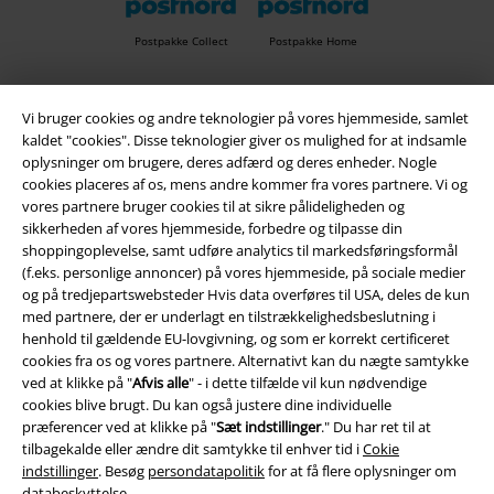
Postpakke Collect
Postpakke Home
Vi bruger cookies og andre teknologier på vores hjemmeside, samlet
EMP app
kaldet "cookies". Disse teknologier giver os mulighed for at indsamle
Download den nye EMP app gratis og få glæde af alle forbedringerne
oplysninger om brugere, deres adfærd og deres enheder. Nogle
og fordelene!
cookies placeres af os, mens andre kommer fra vores partnere. Vi og
vores partnere bruger cookies til at sikre pålideligheden og
sikkerheden af ​​vores hjemmeside, forbedre og tilpasse din
shoppingoplevelse, samt udføre analytics til markedsføringsformål
(f.eks. personlige annoncer) på vores hjemmeside, på sociale medier
og på tredjepartswebsteder Hvis data overføres til USA, deles de kun
A Warner Music Group Company
med partnere, der er underlagt en tilstrækkelighedsbeslutning i
henhold til gældende EU-lovgivning, og som er korrekt certificeret
cookies fra os og vores partnere. Alternativt kan du nægte samtykke
ved at klikke på "
Afvis alle
" - i dette tilfælde vil kun nødvendige
cookies blive brugt. Du kan også justere dine individuelle
præferencer ved at klikke på "
Sæt indstillinger
." Du har ret til at
tilbagekalde eller ændre dit samtykke til enhver tid i
Cokie
indstillinger
. Besøg
persondatapolitik
for at få flere oplysninger om
databeskyttelse.