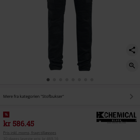
Mere fra kategorien "Stofbukser"
%
kr 586.45
Pris inkl. moms, fragt tillægges
30-dages laveste pris
:
kr 469.16