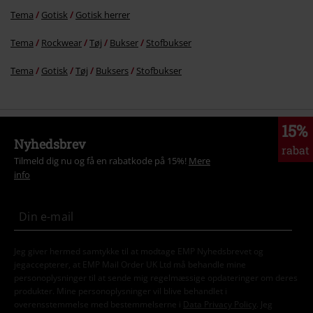
Tema
Gotisk
Gotisk herrer
Tema
Rockwear
Tøj
Bukser
Stofbukser
Tema
Gotisk
Tøj
Buksers
Stofbukser
15%
Nyhedsbrev
rabat
Tilmeld dig nu og få en rabatkode på 15%!
Mere
info
Jeg giver hermed samtykke til at modtage EMP Nyhedsbrevet og
jegaccepterer, at EMP Mail Order UK Ltd må behandle mine
personoplysninger til at sende mig regelmæssige opdateringer om deres
produkter. Mine personoplysninger vil blive behandlet i
overensstemmelse med bestemmelserne i
Data Privacy Policy
. Jeg