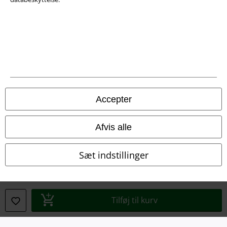
Juridisk
Salgs-, medlems- & leveringsbetingelser
Accepter
Om EMP Danmark
Afvis alle
Persondatapolitik
Bortskaffelse af affald og miljøbeskyttelse
Sæt indstillinger
Overensstemmelseserklæring
Oplysninger om tilgængelighed
Tilføj til kurv
Cokie indstillinger