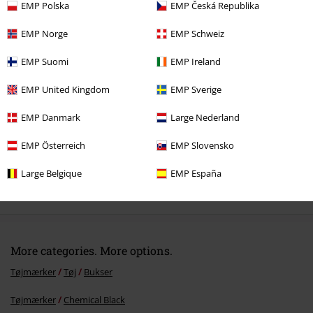
EMP Polska
EMP Česká Republika
EMP Norge
EMP Schweiz
Senest besøgt
EMP Suomi
EMP Ireland
EMP United Kingdom
EMP Sverige
EMP Danmark
Large Nederland
EMP Österreich
EMP Slovensko
Large Belgique
EMP España
%
kr 586.45
More categories. More options.
Tøjmærker
Tøj
Bukser
Tøjmærker
Chemical Black