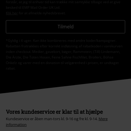
forstår, at jeg til enhver tid kan trække mit samtykke tilbage ved at give
besked til EMP Mail Order UK Ltd.
Klik her
for at afmelde nyhedsbrevet.
Tilmeld
*Gyldig i 4 uger. Kan ikke kombineres med andre koder/kampagner.
Rabatten fratrækkes efter korrekt indløsning af rabatkoden i varekurven
inden checkout. Medier, gavekort, bøger, Rammstein, (Till) Lindemann,
Die Ärzte, Die Toten Hosen, Feine Sahne Fischfilet, Broilers, Böhse
Onkelz og varer med en donation til velgørenhed i prisen, er undtaget
rabat.
Vores kundeservice er klar til at hjælpe
Kundeservice er åben man-tors kl. 9-16 og fre kl. 9-14.
Mere
information