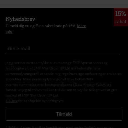
15%
Nyhedsbrev
rabat
Tilmeld dig nu og få en rabatkode på 15%!
Mere
info
Jeg giver hermed samtykke til at modtage EMP Nyhedsbrevet og
jegaccepterer, at EMP Mail Order UK Ltd må behandle mine
personoplysninger til at sende mig regelmæssige opdateringer om deres
produkter. Mine personoplysninger vil blive behandlet i
overensstemmelse med bestemmelserne i
Data Privacy Policy
. Jeg
forstår, at jeg til enhver tid kan trække mit samtykke tilbage ved at give
besked til EMP Mail Order UK Ltd.
Klik her
for at afmelde nyhedsbrevet.
Tilmeld
*Gyldig i 4 uger. Kan ikke kombineres med andre koder/kampagner.