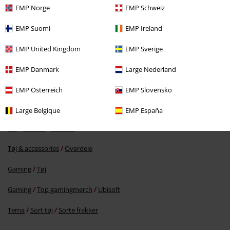
EMP Norge
EMP Schweiz
EMP Suomi
EMP Ireland
EMP United Kingdom
EMP Sverige
%
EMP Danmark
Large Nederland
kr 471.95
EMP Österreich
EMP Slovensko
Large Belgique
EMP España
More categories. More options.
Tøj
Frakker
Parkaer
Tøj & accessories
Overdele
Gaming
Tøj
Gaming
Top gamingmerch
Ubisoft
Tema
Sort tøj
Sorte frakker