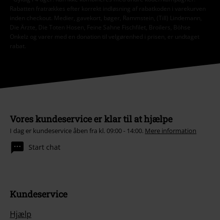
Rabatten fratrækkes efter korrekt indløsning af rabatkoden i varekurven
inden checkout. Medier, gavekort, bøger, Rammstein, (Till) Lindemann,
Die Ärzte, Die Toten Hosen, Feine Sahne Fischfilet, Broilers, Böhse
Onkelz og varer med en donation til velgørenhed i prisen, er undtaget
rabat.
Vores kundeservice er klar til at hjælpe
I dag er kundeservice åben fra kl. 09:00 - 14:00.
Mere information
Start chat
Kundeservice
Hjælp