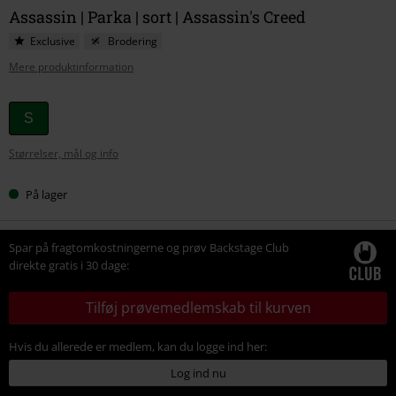
Assassin | Parka | sort | Assassin's Creed
Exclusive
Brodering
Mere produktinformation
Vælg
S
din
Størrelser, mål og info
størrelse
På lager
Spar på fragtomkostningerne og prøv Backstage Club
direkte gratis i 30 dage:
Tilføj prøvemedlemskab til kurven
Hvis du allerede er medlem, kan du logge ind her:
Log ind nu