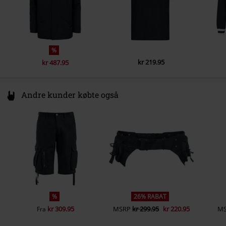
Lukke
Skjult lynlås
Lommer
Med inderlomme, brystlommer,
Med Sidelommer
%
Inderlomme
Med inderlomme
kr 219.95
kr 487.95
Farve
sort
Andre kunder købte også
%
26% RABAT
kr 309.95
MSRP
kr 299.95
kr 220.95
M
Fra