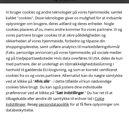
Vi bruger cookies og andre teknologier på vores hjemmeside, samlet
kaldet "cookies". Disse teknologier giver os mulighed for at indsamle
oplysninger om brugere, deres adfærd og deres enheder. Nogle
cookies placeres af os, mens andre kommer fra vores partnere. Vi og
A Warner Music Group Company
vores partnere bruger cookies til at sikre pålideligheden og
sikkerheden af ​​vores hjemmeside, forbedre og tilpasse din
shoppingoplevelse, samt udføre analytics til markedsføringsformål
(f.eks. personlige annoncer) på vores hjemmeside, på sociale medier
og på tredjepartswebsteder Hvis data overføres til USA, deles de kun
med partnere, der er underlagt en tilstrækkelighedsbeslutning i
henhold til gældende EU-lovgivning, og som er korrekt certificeret
cookies fra os og vores partnere. Alternativt kan du nægte samtykke
ved at klikke på "
Afvis alle
" - i dette tilfælde vil kun nødvendige
cookies blive brugt. Du kan også justere dine individuelle
præferencer ved at klikke på "
Sæt indstillinger
." Du har ret til at
tilbagekalde eller ændre dit samtykke til enhver tid i
Cokie
indstillinger
. Besøg
persondatapolitik
for at få flere oplysninger om
databeskyttelse.
Juridisk