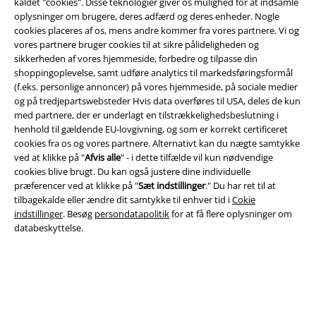
kaldet "cookies". Disse teknologier giver os mulighed for at indsamle
oplysninger om brugere, deres adfærd og deres enheder. Nogle
cookies placeres af os, mens andre kommer fra vores partnere. Vi og
Juridisk
vores partnere bruger cookies til at sikre pålideligheden og
sikkerheden af ​​vores hjemmeside, forbedre og tilpasse din
Salgs-, medlems- & leveringsbetingelser
shoppingoplevelse, samt udføre analytics til markedsføringsformål
(f.eks. personlige annoncer) på vores hjemmeside, på sociale medier
Om EMP Danmark
og på tredjepartswebsteder Hvis data overføres til USA, deles de kun
med partnere, der er underlagt en tilstrækkelighedsbeslutning i
Persondatapolitik
henhold til gældende EU-lovgivning, og som er korrekt certificeret
cookies fra os og vores partnere. Alternativt kan du nægte samtykke
Bortskaffelse af affald og miljøbeskyttelse
ved at klikke på "
Afvis alle
" - i dette tilfælde vil kun nødvendige
cookies blive brugt. Du kan også justere dine individuelle
præferencer ved at klikke på "
Sæt indstillinger
." Du har ret til at
Overensstemmelseserklæring
tilbagekalde eller ændre dit samtykke til enhver tid i
Cokie
indstillinger
. Besøg
persondatapolitik
for at få flere oplysninger om
Oplysninger om tilgængelighed
databeskyttelse.
Cokie indstillinger
Bekræft annullering
Alle priser er inkl. moms. Oplyst leveringstid er et estimat og ikke