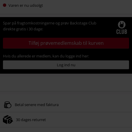
Varen er nu udsolgt
Spar på fragtomkostningerne og prøv Backstage Club
direkte gratis i 30 dage:
Tilføj prøvemedlemskab til kurven
Hvis du allerede er medlem, kan du logge ind her:
Log ind nu
Betal senere med faktura
30 dages returret