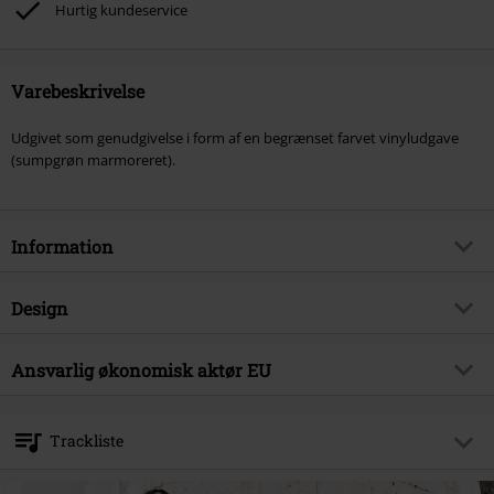
Hurtig kundeservice
Varebeskrivelse
Udgivet som genudgivelse i form af en begrænset farvet vinyludgave
(sumpgrøn marmoreret).
Information
Artikelnr.
577525
Design
Titel
Atonement
Produkttype
LP
Musikgenre
Ansvarlig økonomisk aktør EU
Metalcore
Medier - Format 1-3
LP
Produktemne
Bands
Metal Blade Records GmbH
Postfach 1263
Band
Killswitch Engage
Trackliste
73049 Eislingen
Udgivelsesdato
18-10-2024
Germany
LP 1