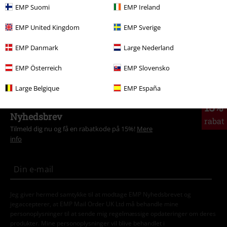
Udsalg %
Tøj
T-shirts & toppe
T-Shirts
EMP Suomi
EMP Ireland
Underholdning
EMP United Kingdom
EMP Sverige
Herre
Tøj
T-shirts & toppe
T-shirts
EMP Danmark
Large Nederland
Gaming
Tøj
T-shirts & toppe
T-shirts
EMP Österreich
EMP Slovensko
Large Belgique
EMP España
15%
Nyhedsbrev
rabat
Tilmeld dig nu og få en rabatkode på 15%!
Mere
info
Jeg giver hermed samtykke til at modtage EMP Nyhedsbrevet og
jegaccepterer, at EMP Mail Order UK Ltd må behandle mine
personoplysninger til at sende mig regelmæssige opdateringer om deres
produkter. Mine personoplysninger vil blive behandlet i