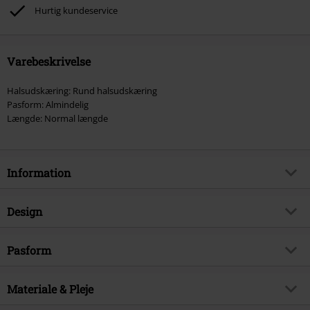
Hurtig kundeservice
Varebeskrivelse
Halsudskæring: Rund halsudskæring
Pasform: Almindelig
Længde: Normal længde
Information
Artikelnr.
566043
Design
Titel
Azeroth Map
Produkttype
T-shirt
Produktemne
Pasform
Fanmerchandise, Spil, Blizzard
Entertainment
Mønster
Plain
Pasform, toppe
Standard
Signature
Nej
Tryk
Materiale & Pleje
ja
Længde
Normal
Licens
Officiel Licens
Hals
Rund hals