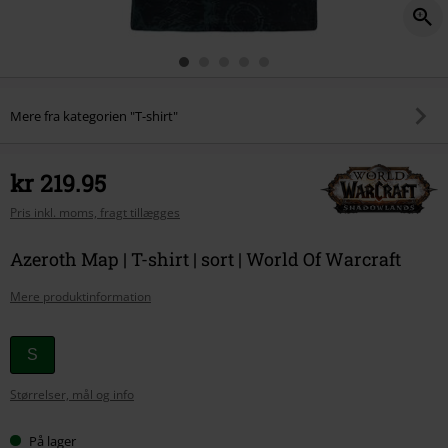
Mere fra kategorien "T-shirt"
kr 219.95
Pris inkl. moms, fragt tillægges
Azeroth Map | T-shirt | sort | World Of Warcraft
Mere produktinformation
Vælg
S
din
Størrelser, mål og info
størrelse
På lager