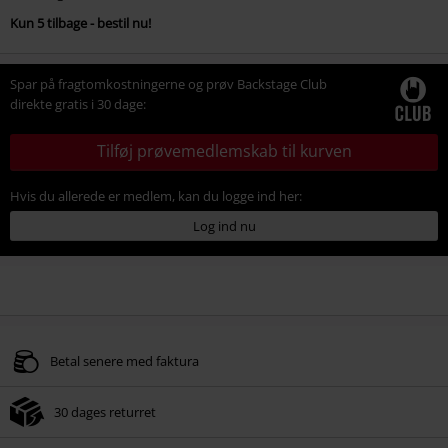
Kun 5 tilbage - bestil nu!
Spar på fragtomkostningerne og prøv Backstage Club
direkte gratis i 30 dage:
Tilføj prøvemedlemskab til kurven
Hvis du allerede er medlem, kan du logge ind her:
Log ind nu
Betal senere med faktura
30 dages returret