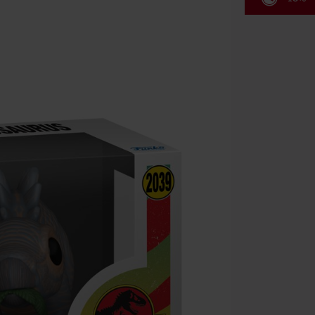
Rabatko
Gælder indtil 
Kun online. M
Efter du har i
Kan ikke komb
bøger, medier,
Ärzte, Die Tot
donationsbidr