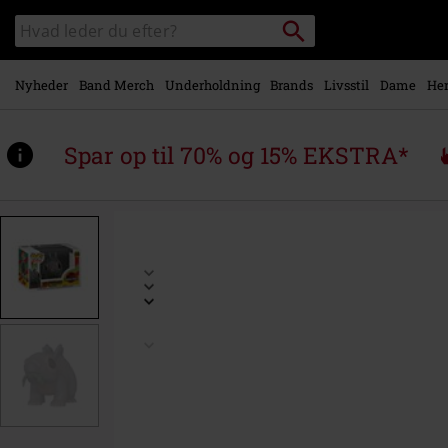
Gå til
Søg
Søg
hovedindhold
sortiment
Nyheder
Band Merch
Underholdning
Brands
Livsstil
Dame
Her
Spar op til 70% og 15% EKSTRA*
https://www.emp-
shop.dk/p/baby-
stegosaurus-
vinylfigur-
2039/595437St.html