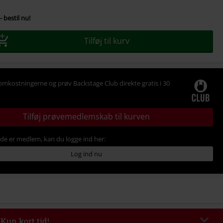
- bestil nu!
Tilføj til kurv
omkostningerne og prøv Backstage Club direkte gratis i 30
Tilføj prøvemedlemskab til kurven
ede er medlem, kan du logge ind her:
Log ind nu
 Kun kort tid!