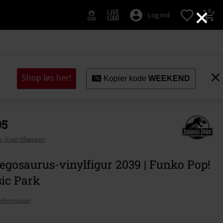
×
0
Log ind
Shop løs her!
Kopier kode
WEEKEND
95
, fragt tillægges
egosaurus-vinylfigur 2039 | Funko Pop!
sic Park
nformation