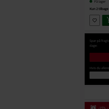
På lager
Kun 2 tilbage 
Spar på fragt
dage:
Hvis du aller
-15% -