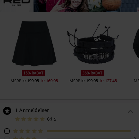
15% RABAT
36% RABAT
MSRP
kr 199.95
kr 169.95
MSRP
kr 199.95
kr 127.45
M
1 Anmeldelser
5
1
0