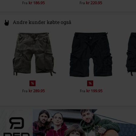
kr 186.95
kr 220.95
Fra
Fra
Andre kunder købte også
%
%
kr 289.95
kr 199.95
Fra
Fra