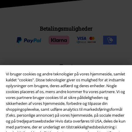
Betalingsmuligheder
Fragt
Vi bruger cookies og andre teknologier på vores hjemmeside, samlet
kaldet "cookies". Disse teknologier giver os mulighed for at indsamle
oplysninger om brugere, deres adfærd og deres enheder. Nogle
Postpakke Collect
Postpakke Home
cookies placeres af os, mens andre kommer fra vores partnere. Vi og
vores partnere bruger cookies til at sikre pålideligheden og
sikkerheden af ​​vores hjemmeside, forbedre og tilpasse din
EMP app
shoppingoplevelse, samt udføre analytics til markedsføringsformål
(f.eks. personlige annoncer) på vores hjemmeside, på sociale medier
Download den nye EMP app gratis og få glæde af alle forbedringerne
og på tredjepartswebsteder Hvis data overføres til USA, deles de kun
og fordelene!
med partnere, der er underlagt en tilstrækkelighedsbeslutning i