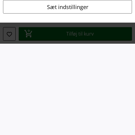
Om EMP Danmark
Sæt indstillinger
Persondatapolitik
Bortskaffelse af affald og miljøbeskyttelse
Tilføj til kurv
Overensstemmelseserklæring
Oplysninger om tilgængelighed
Cokie indstillinger
Bekræft annullering
Alle priser er inkl. moms. Oplyst leveringstid er et estimat og ikke
garanteret.
© 1986-2026 E.M.P. Merchandising HGmbH