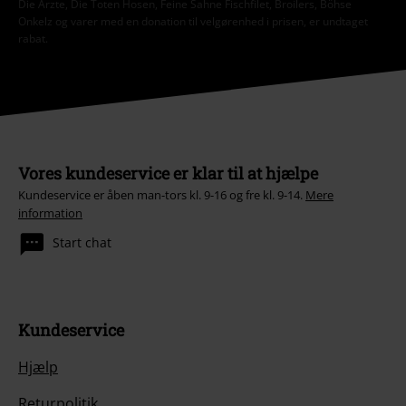
Die Ärzte, Die Toten Hosen, Feine Sahne Fischfilet, Broilers, Böhse
Onkelz og varer med en donation til velgørenhed i prisen, er undtaget
rabat.
Vores kundeservice er klar til at hjælpe
Kundeservice er åben man-tors kl. 9-16 og fre kl. 9-14.
Mere
information
Start chat
Kundeservice
Hjælp
Returpolitik