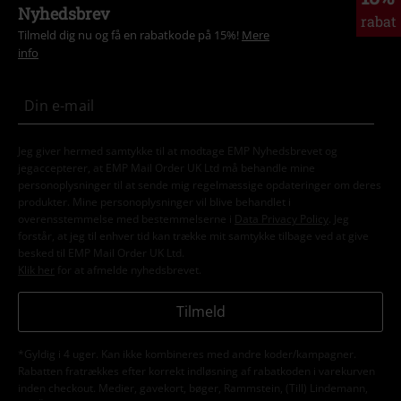
Nyhedsbrev
rabat
Tilmeld dig nu og få en rabatkode på 15%!
Mere
info
Jeg giver hermed samtykke til at modtage EMP Nyhedsbrevet og
jegaccepterer, at EMP Mail Order UK Ltd må behandle mine
personoplysninger til at sende mig regelmæssige opdateringer om deres
produkter. Mine personoplysninger vil blive behandlet i
overensstemmelse med bestemmelserne i
Data Privacy Policy
. Jeg
forstår, at jeg til enhver tid kan trække mit samtykke tilbage ved at give
besked til EMP Mail Order UK Ltd.
Klik her
for at afmelde nyhedsbrevet.
Tilmeld
*Gyldig i 4 uger. Kan ikke kombineres med andre koder/kampagner.
Rabatten fratrækkes efter korrekt indløsning af rabatkoden i varekurven
inden checkout. Medier, gavekort, bøger, Rammstein, (Till) Lindemann,