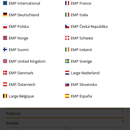
EMP International
EMP France
EMP Deutschland
EMP Italia
Christina L.
EMP Polska
EMP Česká Republika
5 Anmeldelser
Skrevet den: fredag 26. dec, 2025
EMP Norge
EMP Schweiz
EMP Suomi
EMP Ireland
God kvalitet
Sidder som den skal og er god kvalitet
EMP United Kingdom
EMP Sverige
EMP Danmark
Large Nederland
EMP Österreich
EMP Slovensko
Kvalitet
Large Belgique
EMP España
5
Design
5
Pasform
5
Bredde