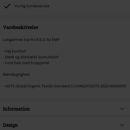
Hurtig kundeservice
Kan ikke kombineres med andre Salgsfremmende koder. Undtaget fra
reduktionen er bøger, medier, billetter, Rammstein, (Till) Lindemann, Böhse
Onkelz, Slagtekyllinger, Die Ärzte, Die Toten Hosen, Metality, værdibeviser
og genstande, der inkluderer et donationsbidrag.
Varebeskrivelse
Langærmet top fra R.E.D. by EMP
- Høj komfort
- blødt og slidstærkt bomuldstof
- rund hals med knappanel
Bæredygtighed:
- GOTS Global Organic Textile Standard CU1048297GOTS-2020-00065005
Information
Artikelnr.
469312
Design