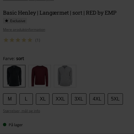
Basic Henley | Langærmet | sort | RED by EMP
Exclusive
Mere produktinformation
(1)
Vælg
Farve:
sort
din
størrelse
M
L
XL
XXL
3XL
4XL
5XL
Størrelser, mål og info
På lager