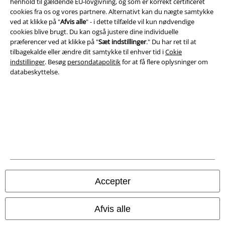
henhold til gældende EU-lovgivning, og som er korrekt certificeret
cookies fra os og vores partnere. Alternativt kan du nægte samtykke
ved at klikke på "
Afvis alle
" - i dette tilfælde vil kun nødvendige
cookies blive brugt. Du kan også justere dine individuelle
præferencer ved at klikke på "
Sæt indstillinger
." Du har ret til at
A Warner Music Group Company
tilbagekalde eller ændre dit samtykke til enhver tid i
Cokie
indstillinger
. Besøg
persondatapolitik
for at få flere oplysninger om
databeskyttelse.
Accepter
Juridisk
Afvis alle
Salgs-, medlems- & leveringsbetingelser