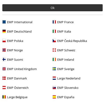
15% RABAT
36% RABAT
MSRP
kr 199.95
kr 169.95
MSRP
kr 199.95
kr 127.45
M
Ok
EMP International
EMP France
0 Anmeldelser
EMP Deutschland
EMP Italia
EMP Polska
EMP Česká Republika
Fortæl os din mening om denne vare "Basic".
EMP Norge
EMP Schweiz
Skriv anmeldelse
EMP Suomi
EMP Ireland
EMP United Kingdom
EMP Sverige
EMP Danmark
Large Nederland
EMP Österreich
EMP Slovensko
Large Belgique
EMP España