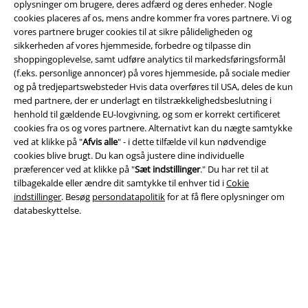
oplysninger om brugere, deres adfærd og deres enheder. Nogle
cookies placeres af os, mens andre kommer fra vores partnere. Vi og
vores partnere bruger cookies til at sikre pålideligheden og
sikkerheden af ​​vores hjemmeside, forbedre og tilpasse din
shoppingoplevelse, samt udføre analytics til markedsføringsformål
Juridisk
(f.eks. personlige annoncer) på vores hjemmeside, på sociale medier
og på tredjepartswebsteder Hvis data overføres til USA, deles de kun
Salgs-, medlems- & leveringsbetingelser
med partnere, der er underlagt en tilstrækkelighedsbeslutning i
henhold til gældende EU-lovgivning, og som er korrekt certificeret
Om EMP Danmark
cookies fra os og vores partnere. Alternativt kan du nægte samtykke
ved at klikke på "
Afvis alle
" - i dette tilfælde vil kun nødvendige
Persondatapolitik
cookies blive brugt. Du kan også justere dine individuelle
præferencer ved at klikke på "
Sæt indstillinger
." Du har ret til at
Bortskaffelse af affald og miljøbeskyttelse
tilbagekalde eller ændre dit samtykke til enhver tid i
Cokie
indstillinger
. Besøg
persondatapolitik
for at få flere oplysninger om
databeskyttelse.
Overensstemmelseserklæring
Oplysninger om tilgængelighed
Cokie indstillinger
Bekræft annullering