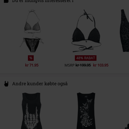
Du er muligvis interesseret i
%
48% RABAT
kr 71.95
MSRP
kr 199.95
kr 103.95
Andre kunder købte også