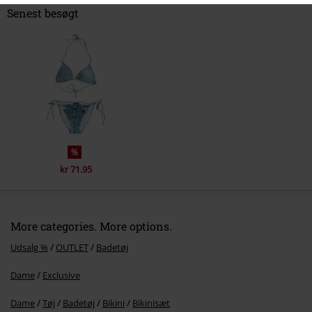
Senest besøgt
%
kr 71.95
More categories. More options.
Udsalg %
OUTLET
Badetøj
Dame
Exclusive
Dame
Tøj
Badetøj
Bikini
Bikinisæt