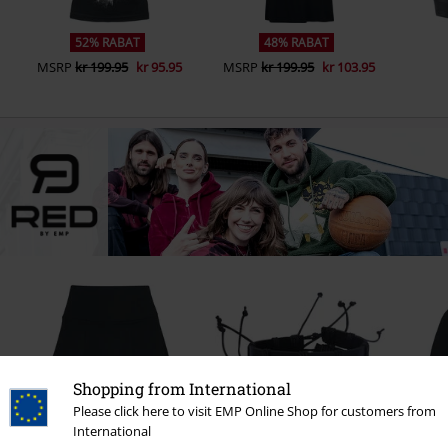
52% RABAT
48% RABAT
MSRP
kr 199.95
kr 95.95
MSRP
kr 199.95
kr 103.95
Shopping from International
Please click here to visit EMP Online Shop for customers from
International