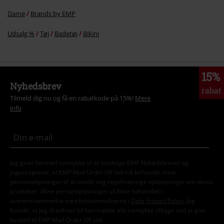
Dame
Brands by EMP
Udsalg %
Tøj
Badetøj
Bikini
15%
Nyhedsbrev
rabat
Tilmeld dig nu og få en rabatkode på 15%!
Mere
info
Jeg giver hermed samtykke til at modtage EMP Nyhedsbrevet og
jegaccepterer, at EMP Mail Order UK Ltd må behandle mine
personoplysninger til at sende mig regelmæssige opdateringer om deres
produkter. Mine personoplysninger vil blive behandlet i
overensstemmelse med bestemmelserne i
Data Privacy Policy
. Jeg
forstår, at jeg til enhver tid kan trække mit samtykke tilbage ved at give
besked til EMP Mail Order UK Ltd.