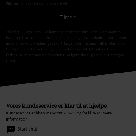
Klik her
for at afmelde nyhedsbrevet.
Tilmeld
*Gyldig i 4 uger. Kan ikke kombineres med andre koder/kampagner.
Rabatten fratrækkes efter korrekt indløsning af rabatkoden i varekurven
inden checkout. Medier, gavekort, bøger, Rammstein, (Till) Lindemann,
Die Ärzte, Die Toten Hosen, Feine Sahne Fischfilet, Broilers, Böhse
Onkelz og varer med en donation til velgørenhed i prisen, er undtaget
rabat.
Vores kundeservice er klar til at hjælpe
Kundeservice er åben man-tors kl. 9-16 og fre kl. 9-14.
Mere
information
Start chat