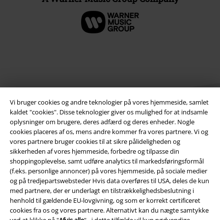
Vi bruger cookies og andre teknologier på vores hjemmeside, samlet
kaldet "cookies". Disse teknologier giver os mulighed for at indsamle
oplysninger om brugere, deres adfærd og deres enheder. Nogle
cookies placeres af os, mens andre kommer fra vores partnere. Vi og
Juridisk
vores partnere bruger cookies til at sikre pålideligheden og
sikkerheden af ​​vores hjemmeside, forbedre og tilpasse din
Salgs-, medlems- & leveringsbetingelser
shoppingoplevelse, samt udføre analytics til markedsføringsformål
(f.eks. personlige annoncer) på vores hjemmeside, på sociale medier
Om EMP Danmark
og på tredjepartswebsteder Hvis data overføres til USA, deles de kun
med partnere, der er underlagt en tilstrækkelighedsbeslutning i
henhold til gældende EU-lovgivning, og som er korrekt certificeret
Persondatapolitik
cookies fra os og vores partnere. Alternativt kan du nægte samtykke