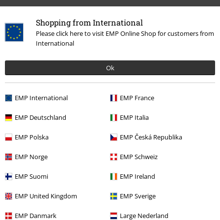
Shopping from International
Please click here to visit EMP Online Shop for customers from
International
More categories. More options.
Ok
Band Merch
Top Bands
Hate
EMP International
EMP France
Band Merch
Genre
Death Metal
EMP Deutschland
EMP Italia
Band Merch
Medier
Vinyl
EMP Polska
EMP Česká Republika
Udsalg %
Medier
Vinyl
EMP Norge
EMP Schweiz
EMP Suomi
EMP Ireland
15%
Nyhedsbrev
rabat
EMP United Kingdom
EMP Sverige
Tilmeld dig nu og få en rabatkode på 15%!
Mere
info
EMP Danmark
Large Nederland