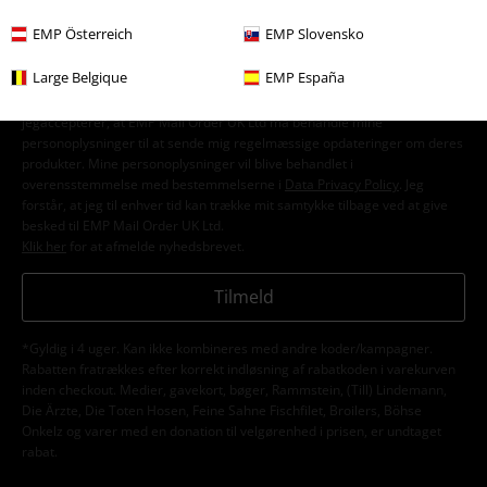
EMP Österreich
EMP Slovensko
Large Belgique
EMP España
Jeg giver hermed samtykke til at modtage EMP Nyhedsbrevet og
jegaccepterer, at EMP Mail Order UK Ltd må behandle mine
personoplysninger til at sende mig regelmæssige opdateringer om deres
produkter. Mine personoplysninger vil blive behandlet i
overensstemmelse med bestemmelserne i
Data Privacy Policy
. Jeg
forstår, at jeg til enhver tid kan trække mit samtykke tilbage ved at give
besked til EMP Mail Order UK Ltd.
Klik her
for at afmelde nyhedsbrevet.
Tilmeld
*Gyldig i 4 uger. Kan ikke kombineres med andre koder/kampagner.
Rabatten fratrækkes efter korrekt indløsning af rabatkoden i varekurven
inden checkout. Medier, gavekort, bøger, Rammstein, (Till) Lindemann,
Die Ärzte, Die Toten Hosen, Feine Sahne Fischfilet, Broilers, Böhse
Onkelz og varer med en donation til velgørenhed i prisen, er undtaget
rabat.