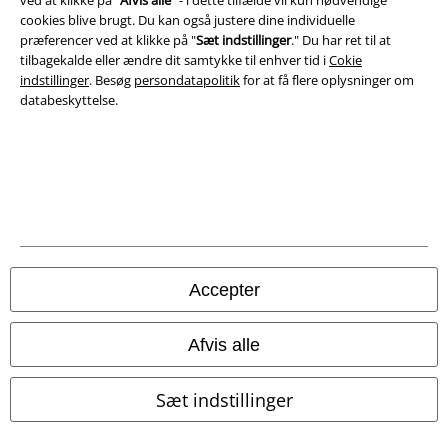
ved at klikke på "
Afvis alle
" - i dette tilfælde vil kun nødvendige
Bortskaffelse af affald og miljøbeskyttelse
cookies blive brugt. Du kan også justere dine individuelle
præferencer ved at klikke på "
Sæt indstillinger
." Du har ret til at
Overensstemmelseserklæring
tilbagekalde eller ændre dit samtykke til enhver tid i
Cokie
indstillinger
. Besøg
persondatapolitik
for at få flere oplysninger om
Oplysninger om tilgængelighed
databeskyttelse.
Cokie indstillinger
Bekræft annullering
Alle priser er inkl. moms. Oplyst leveringstid er et estimat og ikke
garanteret.
© 1986-2026 E.M.P. Merchandising HGmbH
Accepter
Afvis alle
EMP Webshops
Sæt indstillinger
EMP International