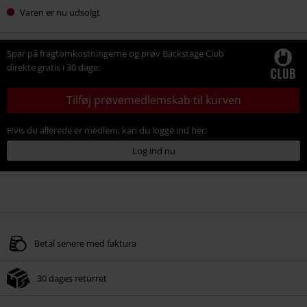
Varen er nu udsolgt
Spar på fragtomkostningerne og prøv Backstage Club
direkte gratis i 30 dage:
Tilføj prøvemedlemskab til kurven
Hvis du allerede er medlem, kan du logge ind her:
Log ind nu
Betal senere med faktura
30 dages returret