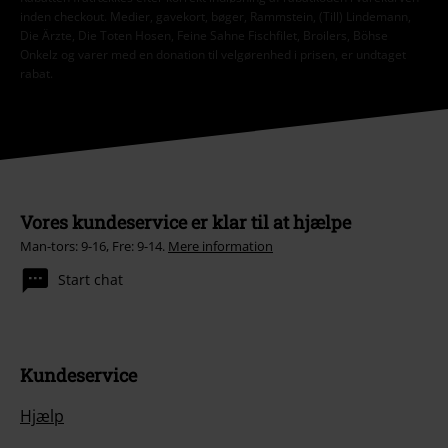
inden checkout. Medier, gavekort, bøger, Rammstein, (Till) Lindemann,
Die Ärzte, Die Toten Hosen, Feine Sahne Fischfilet, Broilers, Böhse
Onkelz og varer med en donation til velgørenhed i prisen, er undtaget
rabat.
Vores kundeservice er klar til at hjælpe
Man-tors: 9-16, Fre: 9-14.
Mere information
Start chat
Kundeservice
Hjælp