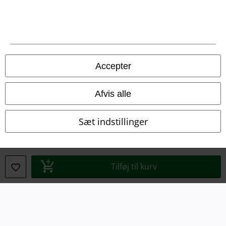
Om EMP Danmark
Persondatapolitik
Bortskaffelse af affald og miljøbeskyttelse
Accepter
Overensstemmelseserklæring
Afvis alle
Oplysninger om tilgængelighed
Sæt indstillinger
Cokie indstillinger
Bekræft annullering
Tilføj til kurv
Alle priser er inkl. moms. Oplyst leveringstid er et estimat og ikke
garanteret.
© 1986-2026 E.M.P. Merchandising HGmbH