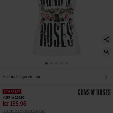
Mere fra kategorien "Top"
54% RABAT
MSRP
kr 299.95
kr 135.95
Pris inkl. moms, fragt tillægges