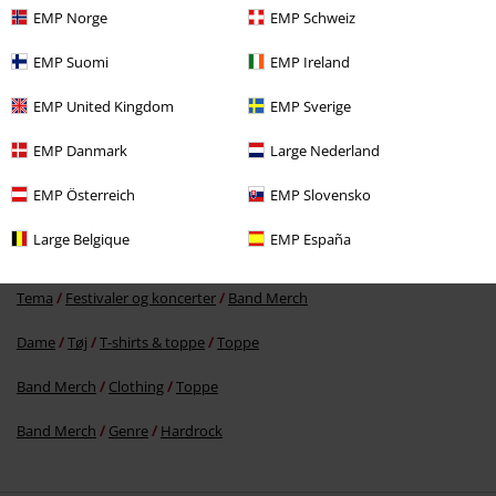
EMP Norge
EMP Schweiz
EMP Suomi
EMP Ireland
54% RABAT
EMP United Kingdom
EMP Sverige
MSRP
kr 299.95
kr 135.95
EMP Danmark
Large Nederland
EMP Österreich
EMP Slovensko
More categories. More options.
Large Belgique
EMP España
Tøj & accessories
Overdele
Toppe
Tema
Festivaler og koncerter
Band Merch
Dame
Tøj
T-shirts & toppe
Toppe
Band Merch
Clothing
Toppe
Band Merch
Genre
Hardrock