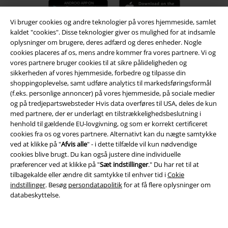
Vi bruger cookies og andre teknologier på vores hjemmeside, samlet
kaldet "cookies". Disse teknologier giver os mulighed for at indsamle
oplysninger om brugere, deres adfærd og deres enheder. Nogle
A Warner Music Group Company
cookies placeres af os, mens andre kommer fra vores partnere. Vi og
vores partnere bruger cookies til at sikre pålideligheden og
sikkerheden af ​​vores hjemmeside, forbedre og tilpasse din
shoppingoplevelse, samt udføre analytics til markedsføringsformål
(f.eks. personlige annoncer) på vores hjemmeside, på sociale medier
og på tredjepartswebsteder Hvis data overføres til USA, deles de kun
med partnere, der er underlagt en tilstrækkelighedsbeslutning i
henhold til gældende EU-lovgivning, og som er korrekt certificeret
cookies fra os og vores partnere. Alternativt kan du nægte samtykke
ved at klikke på "
Afvis alle
" - i dette tilfælde vil kun nødvendige
cookies blive brugt. Du kan også justere dine individuelle
præferencer ved at klikke på "
Sæt indstillinger
." Du har ret til at
tilbagekalde eller ændre dit samtykke til enhver tid i
Cokie
indstillinger
. Besøg
persondatapolitik
for at få flere oplysninger om
databeskyttelse.
Juridisk
Salgs-, medlems- & leveringsbetingelser