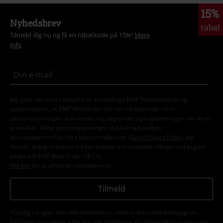
15%
Nyhedsbrev
rabat
Tilmeld dig nu og få en rabatkode på 15%!
Mere
info
Jeg giver hermed samtykke til at modtage EMP Nyhedsbrevet og
jegaccepterer, at EMP Mail Order UK Ltd må behandle mine
personoplysninger til at sende mig regelmæssige opdateringer om deres
produkter. Mine personoplysninger vil blive behandlet i
overensstemmelse med bestemmelserne i
Data Privacy Policy
. Jeg
forstår, at jeg til enhver tid kan trække mit samtykke tilbage ved at give
besked til EMP Mail Order UK Ltd.
Klik her
for at afmelde nyhedsbrevet.
Tilmeld
*Gyldig i 4 uger. Kan ikke kombineres med andre koder/kampagner.
Rabatten fratrækkes efter korrekt indløsning af rabatkoden i varekurven