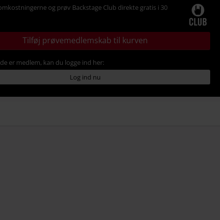
omkostningerne og prøv Backstage Club direkte gratis i 30
Tilføj prøvemedlemskab til kurven
ede er medlem, kan du logge ind her:
Log ind nu