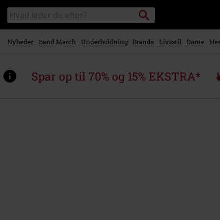
Gå til
Søg
Søg
hovedindhold
sortiment
Nyheder
Band Merch
Underholdning
Brands
Livsstil
Dame
Her
Spar op til 70% og 15% EKSTRA*
https://www.emp-
shop.dk/p/big-
rocks/581689St.html