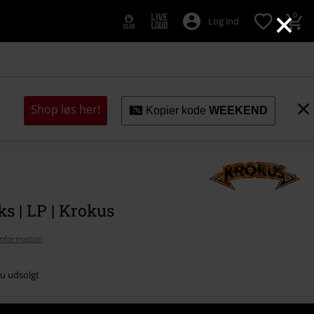
×
0
Log ind
Shop løs her!
Kopier kode
WEEKEND
ks | LP | Krokus
nformation
nu udsolgt