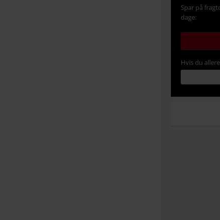
Spar på fragt
dage:
Hvis du aller