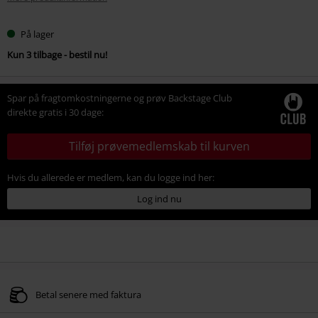
På lager
Kun 3 tilbage - bestil nu!
Spar på fragtomkostningerne og prøv Backstage Club
direkte gratis i 30 dage:
Tilføj prøvemedlemskab til kurven
Hvis du allerede er medlem, kan du logge ind her:
Log ind nu
Betal senere med faktura