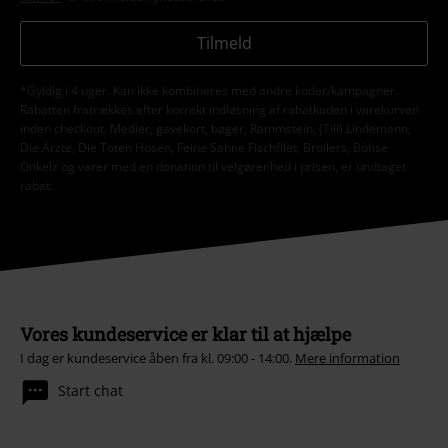
Tilmeld
*Gyldig i 4 uger. Kan ikke kombineres med andre koder/kampagner.
Rabatten fratrækkes efter korrekt indløsning af rabatkoden i varekurven
inden checkout. Medier, gavekort, bøger, Rammstein, (Till) Lindemann,
Die Ärzte, Die Toten Hosen, Feine Sahne Fischfilet, Broilers, Böhse
Onkelz og varer med en donation til velgørenhed i prisen, er undtaget
rabat.
Vores kundeservice er klar til at hjælpe
I dag er kundeservice åben fra kl. 09:00 - 14:00.
Mere information
Start chat