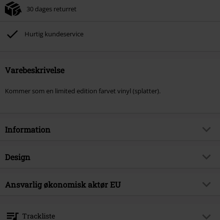
30 dages returret
Hurtig kundeservice
Varebeskrivelse
Kommer som en limited edition farvet vinyl (splatter).
Information
Artikelnr.
583057
Design
Titel
Big trouble
Produkttype
LP
Musikgenre
Ansvarlig økonomisk aktør EU
Death Metal
Medier - Format 1-3
LP
Produktemne
Bands
Edel Music & Entertainment GmbH
Neumühlen 17
Band
Coffin Feeder
Trackliste