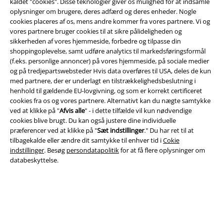
kaldet "cookies". Disse teknologier giver os mulighed for at indsamle
oplysninger om brugere, deres adfærd og deres enheder. Nogle
cookies placeres af os, mens andre kommer fra vores partnere. Vi og
Juridisk
vores partnere bruger cookies til at sikre pålideligheden og
sikkerheden af ​​vores hjemmeside, forbedre og tilpasse din
Salgs-, medlems- & leveringsbetingelser
shoppingoplevelse, samt udføre analytics til markedsføringsformål
(f.eks. personlige annoncer) på vores hjemmeside, på sociale medier
Om EMP Danmark
og på tredjepartswebsteder Hvis data overføres til USA, deles de kun
med partnere, der er underlagt en tilstrækkelighedsbeslutning i
Persondatapolitik
henhold til gældende EU-lovgivning, og som er korrekt certificeret
cookies fra os og vores partnere. Alternativt kan du nægte samtykke
ved at klikke på "
Afvis alle
" - i dette tilfælde vil kun nødvendige
Bortskaffelse af affald og miljøbeskyttelse
cookies blive brugt. Du kan også justere dine individuelle
præferencer ved at klikke på "
Sæt indstillinger
." Du har ret til at
Overensstemmelseserklæring
tilbagekalde eller ændre dit samtykke til enhver tid i
Cokie
indstillinger
. Besøg
persondatapolitik
for at få flere oplysninger om
Oplysninger om tilgængelighed
databeskyttelse.
Cokie indstillinger
Bekræft annullering