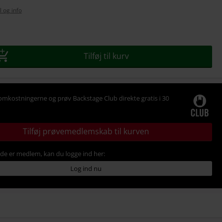
l og info
se
Tilføj til kurv
omkostningerne og prøv Backstage Club direkte gratis i 30
Tilføj prøvemedlemskab til kurven
ede er medlem, kan du logge ind her:
Log ind nu