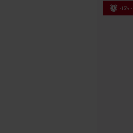
-15% -
Rabatko
Gælder indtil 
Kun online. M
Efter du har i
Kan ikke komb
bøger, medier,
Ärzte, Die Tot
donationsbidr