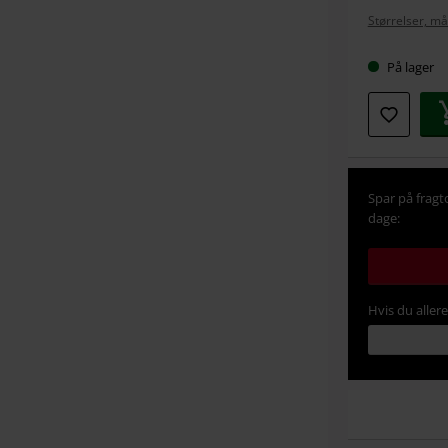
din
Størrelser, må
størrel
På lager
Spar på fragt
dage:
Hvis du aller