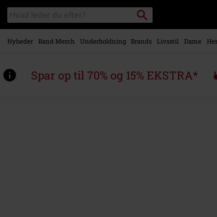
Gå til
Søg
Søg
hovedindhold
sortiment
Nyheder
Band Merch
Underholdning
Brands
Livsstil
Dame
Her
Spar op til 70% og 15% EKSTRA*
https://www.emp-
shop.dk/p/bird-
hoodie/588398.html