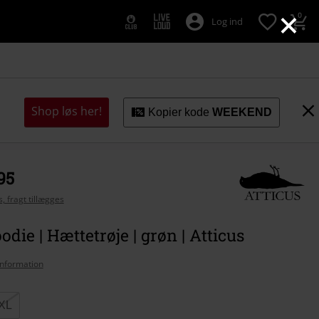
×
0
Log ind
Shop løs her!
Kopier kode
WEEKEND
95
, fragt tillægges
odie | Hættetrøje | grøn | Atticus
nformation
XL