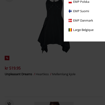
EMP Polska
EMP Suomi
EMP Danmark
Large Belgique
%
kr 519.95
Unpleasant Dreams
Heartless
Mellemlang kjole