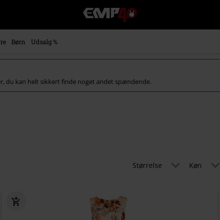
EMP
-
Musik,
film,
re
Børn
Udsalg %
TV
og
gaming
merch
er, du kan helt sikkert finde noget andet spændende.
-
alternativ
mode
Størrelse
Køn