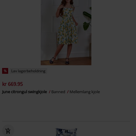
%
Lav lagerbeholdning
kr 669.95
June citrongul swingkjole
Banned
Mellemlang kjole