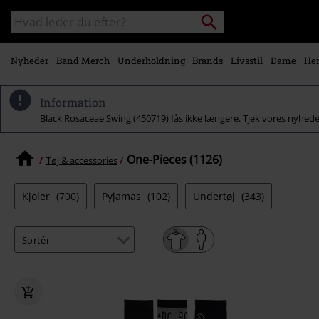
Gå til
Søg
Søg
hovedindhold
sortiment
Nyheder
Band Merch
Underholdning
Brands
Livsstil
Dame
Her
Information
Black Rosaceae Swing (450719) fås ikke længere. Tjek vores nyhed
One-Pieces (1126)
Tøj & accessories
Kjoler
(700)
Pyjamas
(102)
Undertøj
(343)