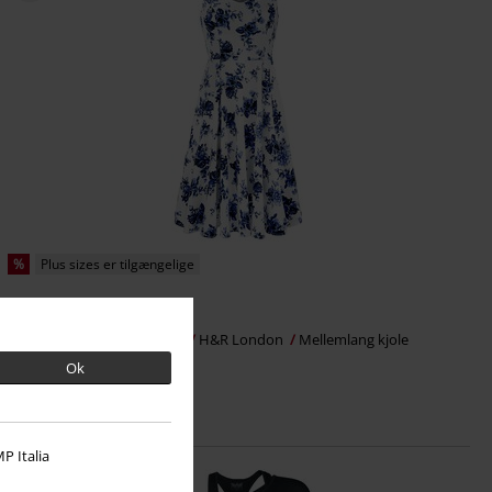
%
Plus sizes er tilgængelige
kr 549.95
Fra
Blue Rosaceae Swing Dress
H&R London
Mellemlang kjole
Ok
P Italia