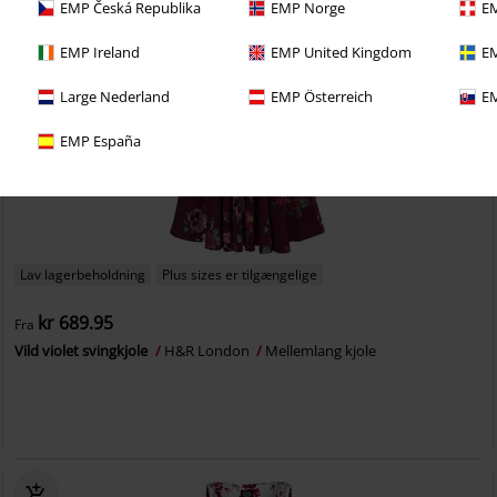
EMP Česká Republika
EMP Norge
EM
EMP Ireland
EMP United Kingdom
EM
Large Nederland
EMP Österreich
EM
EMP España
Lav lagerbeholdning
Plus sizes er tilgængelige
kr 689.95
Fra
Vild violet svingkjole
H&R London
Mellemlang kjole