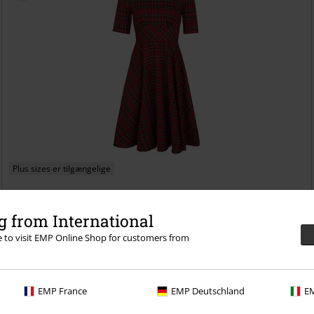
Plus sizes er tilgængelige
kr 759.95
Fra
 from International
Irvine 50s
Hell Bunny
Mellemlang kjole
re to visit EMP Online Shop for customers from
EMP France
EMP Deutschland
EM