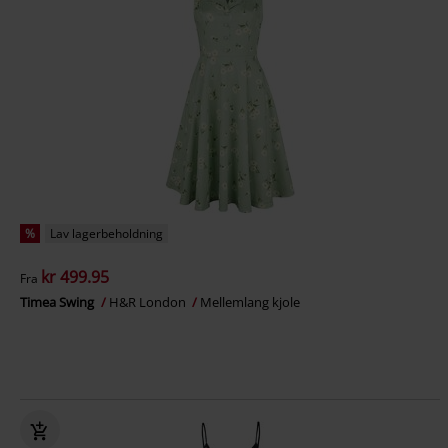
%
Lav lagerbeholdning
kr 499.95
Fra
Timea Swing
H&R London
Mellemlang kjole