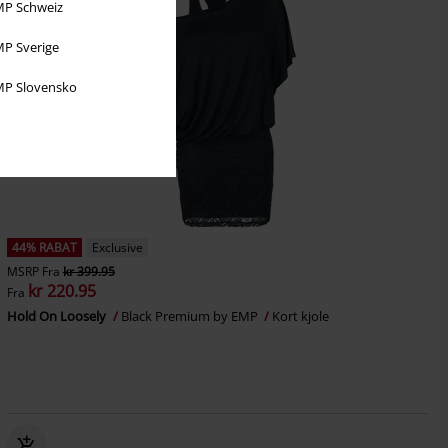
P Schweiz
P Sverige
P Slovensko
44% RABAT
Exclusive
MSRP
Fra
kr 399.95
kr 220.95
Fra
Hold On Loosely
Black Premium by EMP
Kort kjole